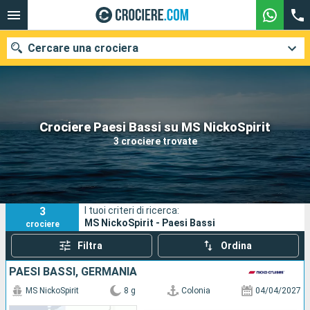
Cercare una crociera
Le nostre destinazioni
Crociere Paesi Bassi su MS NickoSpirit
3 crociere trovate
Mesi di partenza
Porti
Compagnie
3
I tuoi criteri di ricerca:
Ricerca
MS NickoSpirit - Paesi Bassi
crociere
Filtra
Ordina
PAESI BASSI, GERMANIA
MS NickoSpirit
8 g
Colonia
04/04/2027