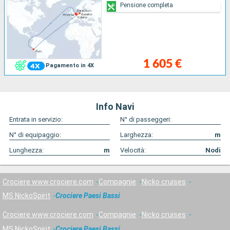
Pensione completa
1 605 €
Pagamento in 4X
Info Navi
Entrata in servizio:
N° di passeggeri:
N° di equipaggio:
Larghezza:
m
Lunghezza:
m
Velocità:
Nodi
Crociere www.crociere.com
Compagnie
Nicko cruises
MS NickoSpirit
Crociere Paesi Bassi
Crociere www.crociere.com
Compagnie
Nicko cruises
MS NickoSpirit
Crociere Paesi Bassi