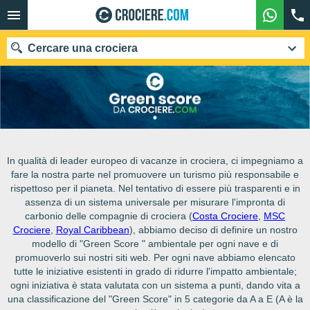
Cercare una crociera
Le nostre destinazioni
Mesi di partenza
In qualità di leader europeo di vacanze in crociera, ci impegniamo a
fare la nostra parte nel promuovere un turismo più responsabile e
Porti
Compagnie
rispettoso per il pianeta. Nel tentativo di essere più trasparenti e in
assenza di un sistema universale per misurare l'impronta di
carbonio delle compagnie di crociera (
Costa Crociere
,
MSC
Ricerca
Crociere
,
Royal Caribbean
), abbiamo deciso di definire un nostro
modello di "Green Score " ambientale per ogni nave e di
promuoverlo sui nostri siti web. Per ogni nave abbiamo elencato
tutte le iniziative esistenti in grado di ridurre l'impatto ambientale;
ogni iniziativa è stata valutata con un sistema a punti, dando vita a
una classificazione del "Green Score" in 5 categorie da A a E (A è la