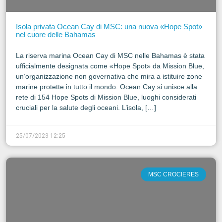
Isola privata Ocean Cay di MSC: una nuova «Hope Spot»
nel cuore delle Bahamas
La riserva marina Ocean Cay di MSC nelle Bahamas è stata
ufficialmente designata come «Hope Spot» da Mission Blue,
un’organizzazione non governativa che mira a istituire zone
marine protette in tutto il mondo. Ocean Cay si unisce alla
rete di 154 Hope Spots di Mission Blue, luoghi considerati
cruciali per la salute degli oceani. L’isola, […]
25/07/2023 12:25
MSC CROCIERES