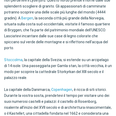
non perdetevi il Lysefjord. Questo fiordo prende il nome dalle sue
splendenti scogliere di granito. Gli appassionati di camminate
potranno scoprire una delle scale più lunghe del mondo (4444
gradini). A
Bergen
, la seconda città più grande della Norvegia,
situata sulla costa sud-occidentale, visitate il famoso quartiere
di Bryggen, che fa parte del patrimonio mondiale dell'UNESCO.
Lasciatevi incantare dalle sue case di legno colorate che
spiccano sul verde delle montagne e si riflettono nell'acqua del
porto.
Stoccolma
, la capitale della Svezia, si estende su un arcipelago
di 14 isole. Una passeggiata per Gamla stan, la città vecchia, è un
modo per scoprire la cattedrale Storkyrkan del XIII secolo e il
palazzo reale.
La capitale della Danimarca,
Copenhagen
, è ricca di siti storici.
Durante la vostra sosta, prendetevi il tempo per visitare uno dei
suoi numerosi castelli e palazzi: il castello di Rosenborg,
risalente all'inizio del XVII secolo e di architettura rinascimentale,
o il Kastellet, una cittadella fondata nel 1662 e considerata una