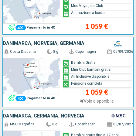
Msc Voyagers Club
Animazione a bordo
1 059 €
Pagamento in 4X
DANIMARCA, NORVEGIA, GERMANIA
Costa Diadema
8 g
Copenhagen
05/09/2026
Bambini Gratis
Mini Club bambini gratis
All Inclusive disponibile
Pensione completa
1 059 €
Pagamento in 4X
Volo disponibile
DANIMARCA, GERMANIA, NORVEGIA
MSC Magnifica
8 g
Copenhagen
03/07/2027
Bambini gratis fino a 12 anni