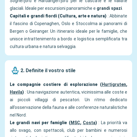
Sognefjord e Hardangerfjord per le cascate e le vallate
glaciali. Ideale per escursioni panoramiche e
grandi spazi
.
Capitali e grandi fiordi (Cultura, arte e natura)
: Abbinate
il fascino di Copenaghen, Oslo e Stoccolma ai panorami di
Bergen o Geiranger. Un itinerario ideale per le famiglie, che
unisce intrattenimento a bordo e logistica semplificata tra
cultura urbana e natura selvaggia.
2. Definite il vostro stile
Le compagnie costiere di esplorazione (
Hurtigruten
,
Havila
)
: Una navigazione autentica, vicinissima alle coste e
ai piccoli villaggi di pescatori. Un ritmo dedicato
all’osservazione della fauna e alle conferenze naturalistiche
nel Nord.
Le grandi navi per famiglie (
MSC
,
Costa
)
: La priorità va
allo svago, con spettacoli, club per bambini e numerosi