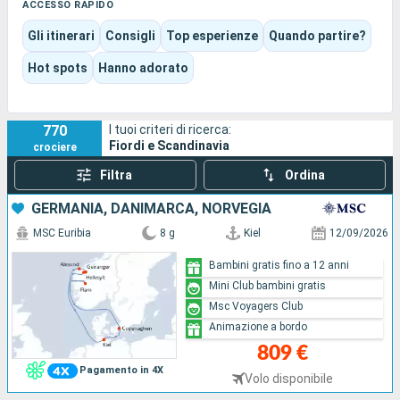
fondono.
ACCESSO RAPIDO
Qui il viaggio alterna contemplazione, scoperte culturali e
Gli itinerari
Consigli
Top esperienze
Quando partire?
piaceri della vita a bordo, su navi che possono privilegiare sia
l’esplorazione sia il comfort per le famiglie. Ogni itinerario crea
Hot spots
Hanno adorato
così un equilibrio unico tra natura incontaminata, atmosfera
rilassante e scali suggestivi.
770
I tuoi criteri di ricerca:
Fiordi e Scandinavia
crociere
Filtra
Ordina
GERMANIA, DANIMARCA, NORVEGIA
MSC Euribia
8 g
Kiel
12/09/2026
Bambini gratis fino a 12 anni
Mini Club bambini gratis
Msc Voyagers Club
Animazione a bordo
809 €
Pagamento in 4X
Volo disponibile