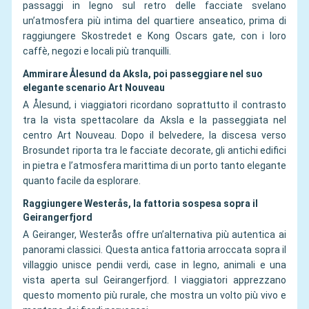
passaggi in legno sul retro delle facciate svelano
un’atmosfera più intima del quartiere anseatico, prima di
raggiungere Skostredet e Kong Oscars gate, con i loro
caffè, negozi e locali più tranquilli.
Ammirare Ålesund da Aksla, poi passeggiare nel suo
elegante scenario Art Nouveau
A Ålesund, i viaggiatori ricordano soprattutto il contrasto
tra la vista spettacolare da Aksla e la passeggiata nel
centro Art Nouveau. Dopo il belvedere, la discesa verso
Brosundet riporta tra le facciate decorate, gli antichi edifici
in pietra e l’atmosfera marittima di un porto tanto elegante
quanto facile da esplorare.
Raggiungere Westerås, la fattoria sospesa sopra il
Geirangerfjord
A Geiranger, Westerås offre un’alternativa più autentica ai
panorami classici. Questa antica fattoria arroccata sopra il
villaggio unisce pendii verdi, case in legno, animali e una
vista aperta sul Geirangerfjord. I viaggiatori apprezzano
questo momento più rurale, che mostra un volto più vivo e