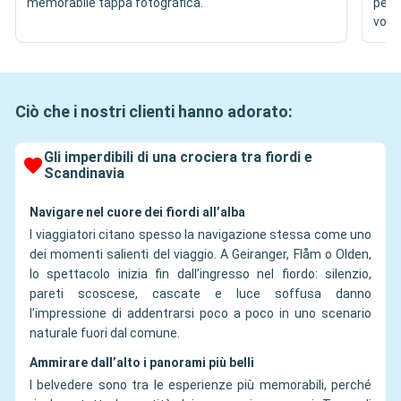
memorabile tappa fotografica.
perf
vost
Ciò che i nostri clienti hanno adorato:
Gli imperdibili di una crociera tra fiordi e
Scandinavia
Navigare nel cuore dei fiordi all’alba
I viaggiatori citano spesso la navigazione stessa come uno
dei momenti salienti del viaggio. A Geiranger, Flåm o Olden,
lo spettacolo inizia fin dall’ingresso nel fiordo: silenzio,
pareti scoscese, cascate e luce soffusa danno
l’impressione di addentrarsi poco a poco in uno scenario
naturale fuori dal comune.
Ammirare dall’alto i panorami più belli
I belvedere sono tra le esperienze più memorabili, perché