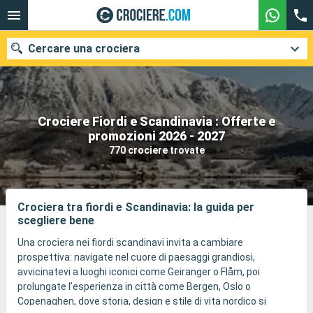
Cercare una crociera
Crociere Fiordi e Scandinavia : Offerte e
Le nostre destinazioni
promozioni 2026 - 2027
770 crociere trovate
Mesi di partenza
Porti
Compagnie
Crociera tra fiordi e Scandinavia: la guida per
scegliere bene
Ricerca
Una crociera nei fiordi scandinavi invita a cambiare
prospettiva: navigate nel cuore di paesaggi grandiosi,
avvicinatevi a luoghi iconici come Geiranger o Flåm, poi
prolungate l’esperienza in città come Bergen, Oslo o
Copenaghen, dove storia, design e stile di vita nordico si