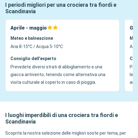
I periodi migliori per una crociera tra fiordi e
Scandinavia
Aprile - maggio
Giu
Meteo e balneazione
Met
Aria 8-15°C / Acqua 5-10°C
Aria
Consiglio dell’esperto
Con
Prevedete diversi strati di abbigliamento e una
Pren
giacca antivento, tenendo come alternativa una
legg
visita culturale al coperto in caso di pioggia.
ader
I luoghi imperdibili di una crociera tra fiordi e
Scandinavia
Scoprite la nostra selezione delle migliori soste per tema, per