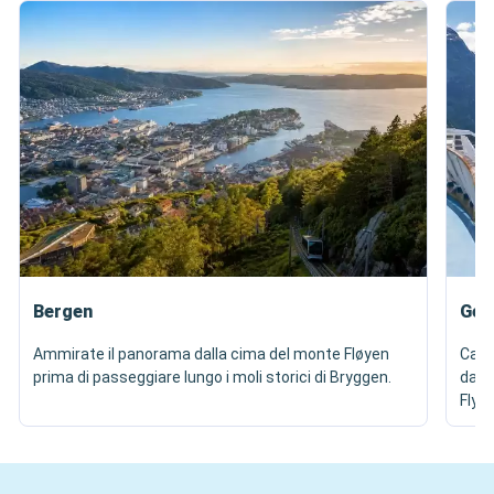
Bergen
Gei
Ammirate il panorama dalla cima del monte Fløyen
Catt
prima di passeggiare lungo i moli storici di Bryggen.
dal p
Flyda