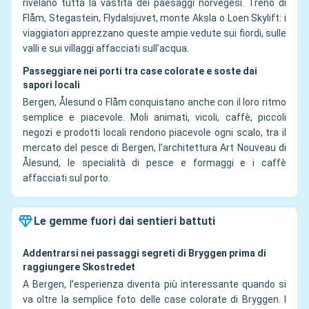
rivelano tutta la vastità dei paesaggi norvegesi. Treno di
Flåm, Stegastein, Flydalsjuvet, monte Aksla o Loen Skylift: i
viaggiatori apprezzano queste ampie vedute sui fiordi, sulle
valli e sui villaggi affacciati sull’acqua.
Passeggiare nei porti tra case colorate e soste dai
sapori locali
Bergen, Ålesund o Flåm conquistano anche con il loro ritmo
semplice e piacevole. Moli animati, vicoli, caffè, piccoli
negozi e prodotti locali rendono piacevole ogni scalo, tra il
mercato del pesce di Bergen, l’architettura Art Nouveau di
Ålesund, le specialità di pesce e formaggi e i caffè
affacciati sul porto.
Le gemme fuori dai sentieri battuti
Addentrarsi nei passaggi segreti di Bryggen prima di
raggiungere Skostredet
A Bergen, l’esperienza diventa più interessante quando si
va oltre la semplice foto delle case colorate di Bryggen. I