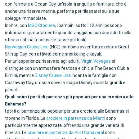
con fermate a Ocean Cay, un'isola tranquilla e familiare, che è
anche una riserva marina, perfetta per rilassarsi sulle sue
spiagge immacolate.
Inoltre, con
MSC Crociere
, i bambini sotto i 12 anni possono
imbarcarsi gratuitamente quando viaggiano con due adulti nella
stessa cabina (escluse le tasse portuali).
Norwegian Cruise Line
(NCL) combina avventura e relax a Great
Stirrup Cay, con attività come snorkeling e kayak.
Per un'esperienza riservata agli adulti,
Virgin Voyages
si
distingue con un'atmosfera festosa e chic a The Beach Club a
Bimini, mentre
Disney Cruise Line
incanta le famiglie con
Castaway Cay, un'isola dove la magia Disney incanta grandi e
piccoli.
Quali sono i porti di partenza più popolari per una crociera alle
Bahamas?
I porti di partenza più popolari per una crociera alle Bahamas si
trovano in Florida. Le
crociere in partenza da Miami
sono
particolarmente apprezzate, offrendo una grande varietà di
itinerari. Le
crociere in partenza da Port Canaveral
sono