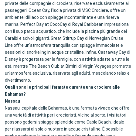
private delle compagnie di crociera, riservate esclusivamente ai
passeggeri. Ocean Cay, l'isola privata di MSC Crociere, offre un
ambiente idilliaco con spiagge incontaminate e una riserva
marina. Perfect Day at CocoCay di Royal Caribbean impressiona
con il suo parco acquatico, che include la piscina più grande dei
Caraibi e scivoli giganti. Great Stirrup Cay di Norwegian Cruise
Line offre un'atmosfera tranquilla con spiagge immacolate e
sessioni di snorkeling in acque cristalline. Infine, Castaway Cay di
Disney è progettata per le famiglie, con attività adatte a tutte le
età, mentre The Beach Club at Bimini di Virgin Voyages promette
un'atmosfera esclusiva, riservata agli adulti, mescolando relax e
divertimento.
Quali sono le principali fermate durante una crociera alle
Bahamas?
Nassau
Nassau, capitale delle Bahamas, è una fermata vivace che offre
una varietà di attività per i crocieristi. Vicino al porto, i visitatori
possono godersi spiagge splendide come Cable Beach, ideale
per rilassarsi al sole o nuotare in acque cristalline. È possibile