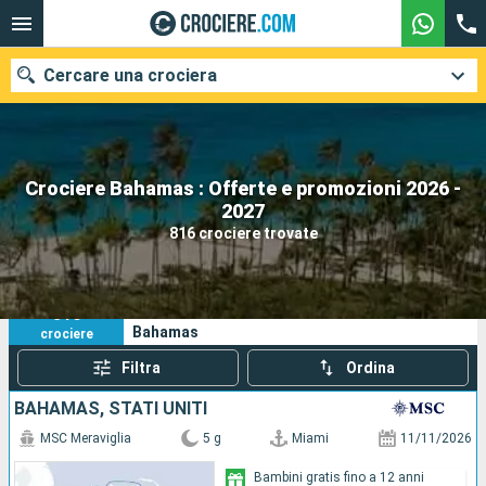
Cercare una crociera
Crociere Bahamas : Offerte e promozioni 2026 -
Le nostre destinazioni
2027
816 crociere trovate
Mesi di partenza
Porti
Compagnie
816
I tuoi criteri di ricerca:
Bahamas
crociere
Ricerca
Filtra
Ordina
BAHAMAS, STATI UNITI
MSC Meraviglia
5 g
Miami
11/11/2026
Bambini gratis fino a 12 anni