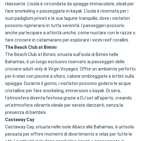
rilassante. L'isola è circondata da spiagge immacolate, ideali per
fare snorkeling o passeggiate in kayak. L'isola è rinomata per i
suoi padiglioni privati e le sue lagune tranquille, dove i visitatori
possono rigenerarsi in tutta serenità. I passeggeri possono
anche partecipare a attività uniche, come nuotare con le razze o
fare crociere in catamarano per esplorare i vicini reef corallini.
The Beach Club at Bimini
The Beach Club at Bimini, situata sull'isola di Bimini nelle
Bahamas, è un luogo esclusivo riservato ai passeggeri delle
crociere adult-only di Virgin Voyages. Offre un ambiente perfetto
per il relax con piscine a sfioro, cabine ombreggiate e lettini sulla
spiaggia. Durante il giorno, i visitatori possono godersi le acque
cristalline per fare snorkeling, immersioni o kayak. Di sera,
l'atmosfera diventa festosa grazie a DJ set all'aperto, creando
un'atmosfera vibrante ideale per serate danzanti, senza la
presenza di bambini.
Castaway Cay
Castaway Cay, situata nelle isole Abaco alle Bahamas, è un'isola
pensata per offrire momenti di divertimento e relax per tutte le