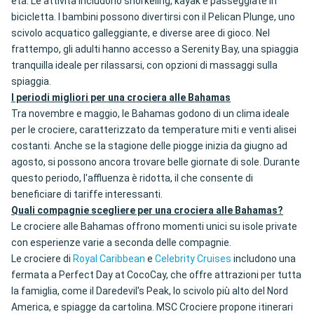
età. Le attività includono snorkeling, kayak e passeggiate in
bicicletta. I bambini possono divertirsi con il Pelican Plunge, uno
scivolo acquatico galleggiante, e diverse aree di gioco. Nel
frattempo, gli adulti hanno accesso a Serenity Bay, una spiaggia
tranquilla ideale per rilassarsi, con opzioni di massaggi sulla
spiaggia.
I periodi migliori per una crociera alle Bahamas
Tra novembre e maggio, le Bahamas godono di un clima ideale
per le crociere, caratterizzato da temperature miti e venti alisei
costanti. Anche se la stagione delle piogge inizia da giugno ad
agosto, si possono ancora trovare belle giornate di sole. Durante
questo periodo, l'affluenza è ridotta, il che consente di
beneficiare di tariffe interessanti.
Quali compagnie scegliere per una crociera alle Bahamas?
Le crociere alle Bahamas offrono momenti unici su isole private
con esperienze varie a seconda delle compagnie.
Le crociere di
Royal Caribbean
e
Celebrity Cruises
includono una
fermata a Perfect Day at CocoCay, che offre attrazioni per tutta
la famiglia, come il Daredevil's Peak, lo scivolo più alto del Nord
America, e spiagge da cartolina. MSC Crociere propone itinerari