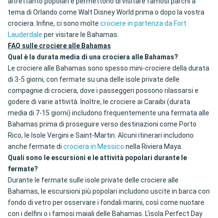
altrettanto popolari e permettono di visitare famosi parchi a
tema di Orlando come Walt Disney World prima o dopo la vostra
crociera. Infine, ci sono molte
crociere in partenza da Fort
Lauderdale
per visitare le Bahamas.
FAQ sulle crociere alle Bahamas
Qual è la durata media di una crociera alle Bahamas?
Le crociere alle Bahamas sono spesso mini-crociere della durata
di 3-5 giorni, con fermate su una delle isole private delle
compagnie di crociera, dove i passeggeri possono rilassarsi e
godere di varie attività. Inoltre, le crociere ai Caraibi (durata
media di 7-15 giorni) includono frequentemente una fermata alle
Bahamas prima di proseguire verso destinazioni come Porto
Rico, le Isole Vergini e Saint-Martin. Alcuni itinerari includono
anche fermate di
crociera in Messico
nella Riviera Maya.
Quali sono le escursioni e le attività popolari durante le
fermate?
Durante le fermate sulle isole private delle crociere alle
Bahamas, le escursioni più popolari includono uscite in barca con
fondo di vetro per osservare i fondali marini, così come nuotare
con i delfini o i famosi maiali delle Bahamas. L'isola Perfect Day