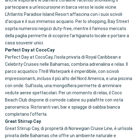
anche esplorare le barriere coralline facendo snorkeling o
partecipare a un'escursione in barca verso le isole vicine.
L’Atlantis Paradise Island Resort affascina con i suoi scivoli
d'acqua e il suo immenso acquario. Per lo shopping, Bay Street
ospita numerosi negozi duty-free, mentre il famoso mercato
della paglia permette di scoprire l'artigianato locale e portare a
casa souvenir unici.
Perfect Day at CocoCay
Perfect Day at CocoCay, l'isola privata di Royal Caribbean e
Celebrity Cruises nelle Bahamas, combina adrenalina e relax. Il
parco acquatico Thrill Waterpark è imperdibile, con scivoli
impressionanti, incluso il più alto del Nord America, e una piscina
con onde. Sull'isola, una mongolfiera permette di ammirare
vedute aeree spettacolari. Per un momento di relax, il Coco
Beach Club dispone di comode cabine su palafitte con vista
panoramica. Ristoranti vari, bar e spiagge di sabbia bianca
completano l'offerta.
Great Stirrup Cay
Great Stirrup Cay, di proprietà di Norwegian Cruise Line, è un'isola
privata delle Bahamas che offre un ambiente naturale e