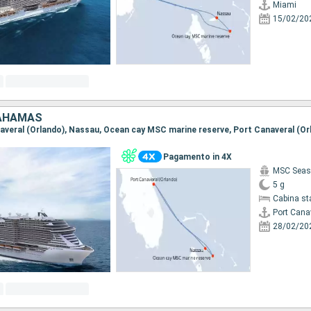
Miami
15/02/20
BAHAMAS
anaveral (Orlando), Nassau, Ocean cay MSC marine reserve, Port Canaveral (Or
Pagamento in 4X
MSC Seas
5 g
Cabina st
Port Cana
28/02/20