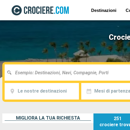
Destinazioni
C
Crocie
Le nostre destinazioni
Mesi di partenz
MIGLIORA LA TUA RICHIESTA
251
crociere
trov