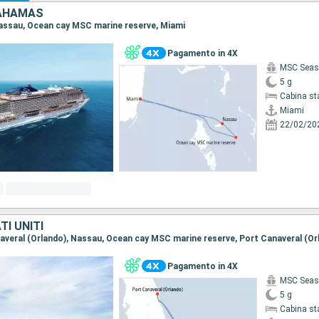
BAHAMAS
 Nassau, Ocean cay MSC marine reserve, Miami
Pagamento in 4X
MSC Seas
5 g
Cabina st
Miami
22/02/20
I UNITI
anaveral (Orlando), Nassau, Ocean cay MSC marine reserve, Port Canaveral (Or
Pagamento in 4X
MSC Seas
5 g
Cabina st