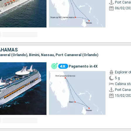
Port Cana
06/02/20
BAHAMAS
naveral (Orlando), Bimini, Nassau, Port Canaveral (Orlando)
Pagamento in 4X
Explorer o
5 g
Cabina st
Port Cana
15/02/20