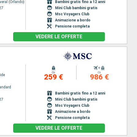
veral (Orlando)
Bambini gratis fino a 12 anni
27
Mini Club bambini gratis
Msc Voyagers Club
Animazione a bordo
Pensione completa
VEDERE LE OFFERTE
+
da
da
ide
259 €
986 €
andard
Bambini gratis fino a 12 anni
27
Mini Club bambini gratis
Msc Voyagers Club
Animazione a bordo
Pensione completa
VEDERE LE OFFERTE