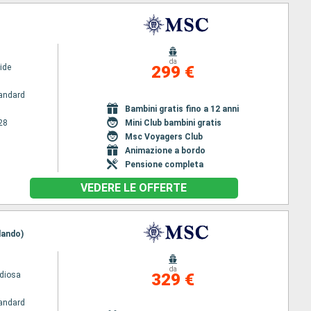
da
ide
299 €
andard
Bambini gratis fino a 12 anni
28
Mini Club bambini gratis
Msc Voyagers Club
Animazione a bordo
Pensione completa
VEDERE LE OFFERTE
lando)
da
diosa
329 €
andard