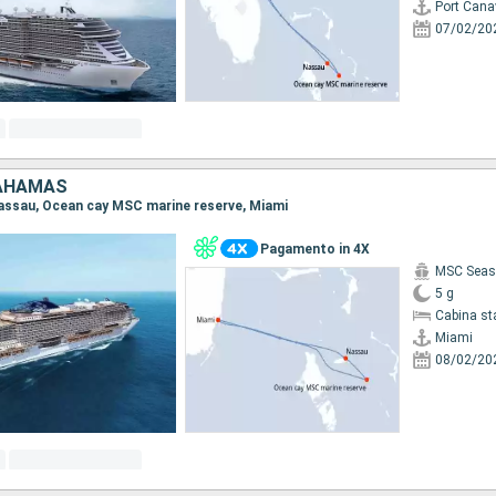
Port Cana
07/02/20
BAHAMAS
 Nassau, Ocean cay MSC marine reserve, Miami
Pagamento in 4X
MSC Seas
5 g
Cabina st
Miami
08/02/20