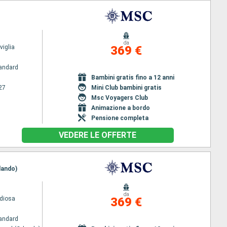
da
iglia
369 €
andard
Bambini gratis fino a 12 anni
27
Mini Club bambini gratis
Msc Voyagers Club
Animazione a bordo
Pensione completa
VEDERE LE OFFERTE
lando)
da
diosa
369 €
andard