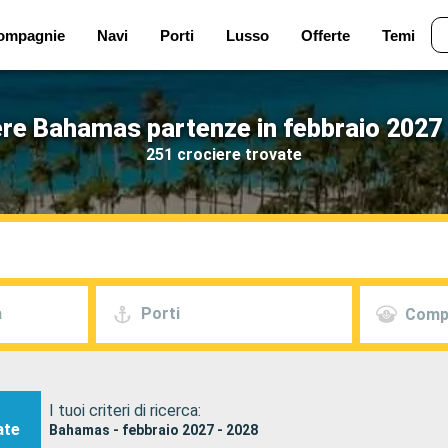
ompagnie
Navi
Porti
Lusso
Offerte
Temi
re Bahamas partenze in febbraio 2027
251 crociere trovate
a
Porti
Comp
I tuoi criteri di ricerca:
ate
Bahamas - febbraio 2027 - 2028