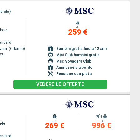
lando)
da
hore
259 €
andard
veral (Orlando)
Bambini gratis fino a 12 anni
27
Mini Club bambini gratis
Msc Voyagers Club
Animazione a bordo
Pensione completa
VEDERE LE OFFERTE
+
da
da
ide
269 €
996 €
andard