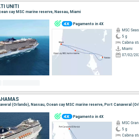
I UNITI
 Ocean cay MSC marine reserve, Nassau, Miami
Pagamento in 4X
MSC Seas
5 g
Cabina st
Miami
07/02/20
BAHAMAS
anaveral (Orlando), Nassau, Ocean cay MSC marine reserve, Port Canaveral (Or
Pagamento in 4X
MSC Gran
5 g
Cabina st