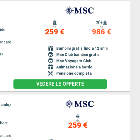
+
da
da
ide
259 €
986 €
andard
Bambini gratis fino a 12 anni
27
Mini Club bambini gratis
Msc Voyagers Club
Animazione a bordo
Pensione completa
VEDERE LE OFFERTE
lando)
da
hore
259 €
andard