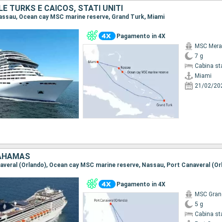
E TURKS E CAICOS, STATI UNITI
 Nassau, Ocean cay MSC marine reserve, Grand Turk, Miami
Pagamento in 4X
MSC Merav
7 g
Cabina st
Miami
21/02/20
BAHAMAS
anaveral (Orlando), Ocean cay MSC marine reserve, Nassau, Port Canaveral (Or
Pagamento in 4X
MSC Gran
5 g
Cabina st