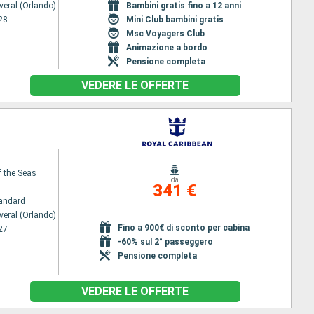
veral (Orlando)
Bambini gratis fino a 12 anni
28
Mini Club bambini gratis
Msc Voyagers Club
Animazione a bordo
Pensione completa
VEDERE LE OFFERTE
f the Seas
da
341 €
andard
veral (Orlando)
Fino a 900€ di sconto per cabina
27
-60% sul 2° passeggero
Pensione completa
VEDERE LE OFFERTE