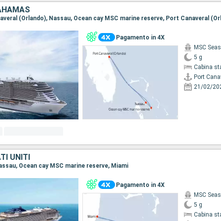
BAHAMAS
anaveral (Orlando), Nassau, Ocean cay MSC marine reserve, Port Canaveral (Or
Pagamento in 4X
MSC Seas
5 g
Cabina st
Port Cana
21/02/20
I UNITI
 Nassau, Ocean cay MSC marine reserve, Miami
Pagamento in 4X
MSC Seas
5 g
Cabina st