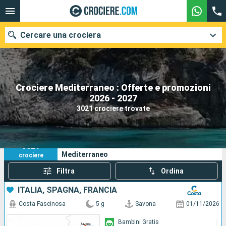
Cercare una crociera
Crociere Mediterraneo : Offerte e promozioni
Le nostre destinazioni
2026 - 2027
3021 crociere trovate
Mesi di partenza
Porti
Compagnie
3021
I tuoi criteri di ricerca:
Mediterraneo
crociere
Ricerca
Filtra
Ordina
ITALIA, SPAGNA, FRANCIA
Costa Fascinosa
5 g
Savona
01/11/2026
Bambini Gratis