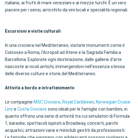
italiane, ai frutti di mare veneziani e ai mezze turchi. È un vero
piacere per i sensi, arricchito da vini locali e specialità regionali.
Escursioni e visite culturali
In una crociera nel Mediterraneo, visitate monumenti come il
Colosseo a Roma, l'Acropoli ad Atene e la Sagrada Familia a
Barcellona. Esplorate ogni destinazione, dalle gallerie d'arte
nascoste ai vicoli antichi, immergendovi nell'essenza stessa
delle diverse culture e storie del Mediterraneo.
Attività a bordo e intrattenimento
Le compagnie
MSC Crociere
,
Royal Caribbean
,
Norwegian Cruise
Line
e
Costa Crociere
sono ideali per le famiglie con bambini, in
quanto offrono una serie di attività tra cui simulatori di Formula
1, karaoke, spettacoli ispirati a Broadway, concerti, parchi
acquatici, attrazioni varie e miniclub gestiti da professionisti.
Le famiglie che viaggiano con adolescenti possono rivolgersi a