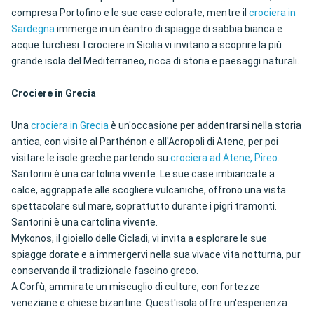
compresa Portofino e le sue case colorate, mentre il
crociera in
Sardegna
immerge in un éantro di spiagge di sabbia bianca e
acque turchesi. I crociere in Sicilia vi invitano a scoprire la più
grande isola del Mediterraneo, ricca di storia e paesaggi naturali.
Crociere in Grecia
Una
crociera in Grecia
è un'occasione per addentrarsi nella storia
antica, con visite al Parthénon e all'Acropoli di Atene, per poi
visitare le isole greche partendo su
crociera ad Atene, Pireo
.
Santorini è una cartolina vivente. Le sue case imbiancate a
calce, aggrappate alle scogliere vulcaniche, offrono una vista
spettacolare sul mare, soprattutto durante i pigri tramonti.
Santorini è una cartolina vivente.
Mykonos, il gioiello delle Cicladi, vi invita a esplorare le sue
spiagge dorate e a immergervi nella sua vivace vita notturna, pur
conservando il tradizionale fascino greco.
A Corfù, ammirate un miscuglio di culture, con fortezze
veneziane e chiese bizantine. Quest'isola offre un'esperienza