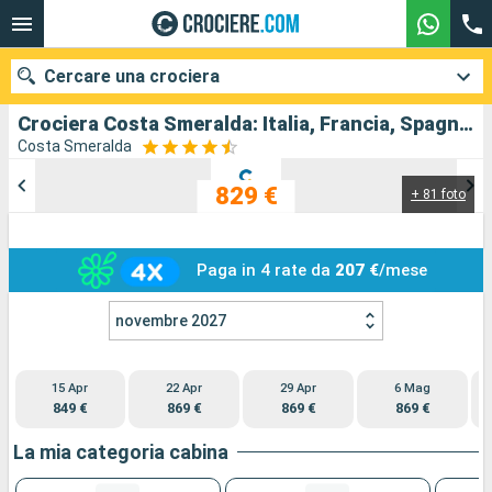
Cercare una crociera
Crociera Costa Smeralda: Italia, Francia, Spagna in partenza da Civitavecchia - Roma
Costa Smeralda
829 €
+ 81 foto
Le nostre destinazioni
Mesi di partenza
Paga in 4 rate da
207 €
/mese
Porti
Compagnie
novembre 2027
Ricerca
15 Apr
22 Apr
29 Apr
6 Mag
849 €
869 €
869 €
869 €
La mia categoria cabina