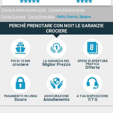
Crociere www.crociere.com
Crociere Mediterraneo
Costa Crociere
Costa Smeralda
Italia, Francia, Spagna
PERCHÈ PRENOTARE CON NOI? LE GARANZIE
CROCIERE
PIÙ DI 10 000
LA GARANZIA DEL
SPESE DI APERTURA
crociere
Miglior Prezzo
PRATICA
Offerte
PAGAMENTO IN LINEA
ASSICURAZIONE
A TUA DISPOSIZIONE
Sicuro
Annullamento
7/7 G