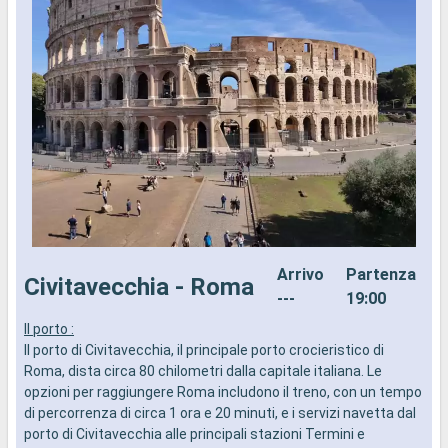
Arrivo
Partenza
Civitavecchia - Roma
---
19:00
Il porto :
I
Il porto di Civitavecchia, il principale porto crocieristico di
I
Roma, dista circa 80 chilometri dalla capitale italiana. Le
o
opzioni per raggiungere Roma includono il treno, con un tempo
è
di percorrenza di circa 1 ora e 20 minuti, e i servizi navetta dal
G
porto di Civitavecchia alle principali stazioni Termini e
d