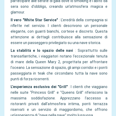
partecipare alle serate di gala dove lo smoking e l'abito da
sera sono d'obbligo, creando un'atmosfera magica e
glamour.
Il vero "White Star Service"
:
L'eredità della compagnia si
riflette nel servizio. I clienti descrivono un personale
elegante, con guanti bianchi, cortese e discreto. Questa
attenzione ai dettagli contribuisce alla sensazione di
essere un passeggero privilegiato su una nave storica.
La stabilità e lo spazio delle navi
:
Soprattutto sulle
transatlantiche, i viaggiatori notano l'eccezionale tenuta
di mare della Queen Mary 2, progettata per affrontare
l'oceano. La sensazione di spazio, gli ampi corridoi e i ponti
passeggiata in teak che circondano tutta la nave sono
punti di forza ricorrenti.
L'esperienza esclusiva dei "Grill"
:
I clienti che viaggiano
nelle suite "Princess Grill" e "Queens Grill" riferiscono la
massima soddisfazione. Apprezzano l'accesso a
ristoranti privati dall'atmosfera intima, ponti terrazza
riservati e un servizio di maggiordomo, che offrono
un'esperienza di "nave nella nave" molto lussuosa.