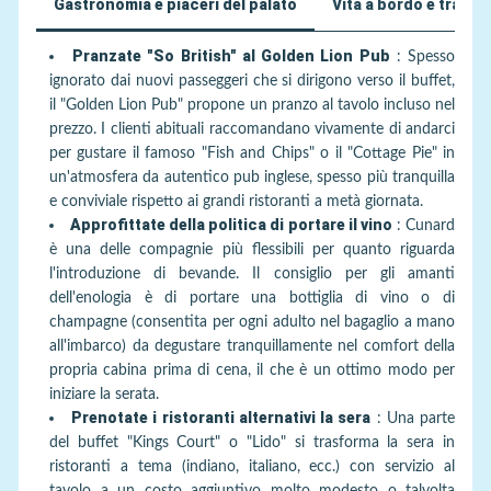
Gastronomia e piaceri del palato
Vita a bordo e tradizi
Pranzate "So British" al Golden Lion Pub
:
Spesso
ignorato dai nuovi passeggeri che si dirigono verso il buffet,
il "Golden Lion Pub" propone un pranzo al tavolo incluso nel
prezzo. I clienti abituali raccomandano vivamente di andarci
per gustare il famoso "Fish and Chips" o il "Cottage Pie" in
un'atmosfera da autentico pub inglese, spesso più tranquilla
e conviviale rispetto ai grandi ristoranti a metà giornata.
Approfittate della politica di portare il vino
:
Cunard
è una delle compagnie più flessibili per quanto riguarda
l'introduzione di bevande. Il consiglio per gli amanti
dell'enologia è di portare una bottiglia di vino o di
champagne (consentita per ogni adulto nel bagaglio a mano
all'imbarco) da degustare tranquillamente nel comfort della
propria cabina prima di cena, il che è un ottimo modo per
iniziare la serata.
Prenotate i ristoranti alternativi la sera
:
Una parte
del buffet "Kings Court" o "Lido" si trasforma la sera in
ristoranti a tema (indiano, italiano, ecc.) con servizio al