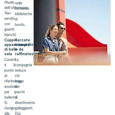
rituale
nelle
dell'«Afternoon
immense
Tea»
biblioteche
servito
di
con
bordo.
guanti
bianchi.
Coppie
Cercate
appassionate
tranquillità
di ballo da
e
sala
raffinatezza
Cunard
La
è il
compagnia
punto
seduce
di
chi
riferimento
fugge
assoluto
dai
per i
parchi
ballerini.
di
Si
divertimento
rivolge
galleggianti.
alle
Qui