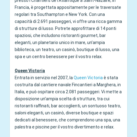
presso i Chantiers de l’Atlantique a Saint-Nazaire, in
Francia, è progettata appositamente per le traversate
regolari tra Southampton e New York. Con una
capacità di 2.691 passeggeri, vi offre una ricca gamma
di strutture di lusso. Potrete approfittare di 14 ponti
spaziosi, che includono ristoranti gourmet, bar
eleganti, un planetario unico in mare, un’ampia
biblioteca, un teatro, un casinò, boutique di lusso, una
spa e un centro benessere per il vostro relax.
Queen Victoria
Entrata in servizio nel 2007, la
Queen Victoria
è stata
costruita dal cantiere navale Fincantieri a Marghera, in
Italia, e può ospitare circa 2.081 passeggeri. Vi mette a
disposizione un’ampia scelta di strutture, tra cui
ristoranti raffinati, bar accoglienti, un sontuoso teatro,
saloni eleganti, un casinò, diverse boutique e spazi
dedicati al benessere, che comprendono una spa, una
palestra e piscine per il vostro divertimento e relax.