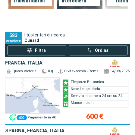
transatlantici
in crociera
raffinat
583
I tuoi criteri di ricerca:
Cunard
crociere
Filtra
Ordina
FRANCIA, ITALIA
Queen Victoria
8 g
Civitavecchia - Roma
14/09/2026
Eleganza Britannica
Nave Leggendaria
Servizio in camera 24 ore su 24
Mance incluse
600 €
Pagamento in 4X
SPAGNA, FRANCIA, ITALIA