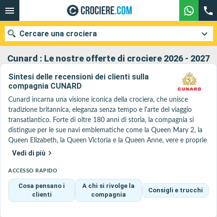
Cercare una crociera
Cunard : Le nostre offerte di crociere 2026 - 2027
Sintesi delle recensioni dei clienti sulla
compagnia CUNARD
Le nostre destinazioni
Cunard incarna una visione iconica della crociera, che unisce 
Mesi di partenza
tradizione britannica, eleganza senza tempo e l'arte del viaggio 
transatlantico. Forte di oltre 180 anni di storia, la compagnia si 
distingue per le sue navi emblematiche come la Queen Mary 2, la 
Porti
Compagnie
Queen Elizabeth, la Queen Victoria e la Queen Anne, vere e proprie 
navi da crociera dove si respira un'atmosfera unica, ispirata alle 
Vedi di più
Ricerca
grandi traversate di un tempo.

La Queen Mary 2, l'unica nave transatlantica al mondo, assicura la 
ACCESSO RAPIDO
mitica traversata tra Southampton e New York, offrendo 
Cosa pensano i
A chi si rivolge la
Consigli e trucchi
un'esperienza ormai rara: diversi giorni consecutivi in mare aperto, 
clienti
compagnia
senza scali, dove il viaggio diventa una destinazione a sé stante. 
Questo ritmo permette di staccare completamente la spina, di 