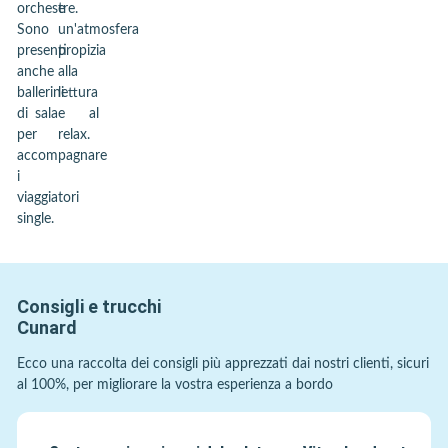
orchestre.
e
Sono
un'atmosfera
presenti
propizia
anche
alla
ballerini
lettura
di sala
e al
per
relax.
accompagnare
i
viaggiatori
single.
Consigli e trucchi
Cunard
Ecco una raccolta dei consigli più apprezzati dai nostri clienti, sicuri
al 100%, per migliorare la vostra esperienza a bordo