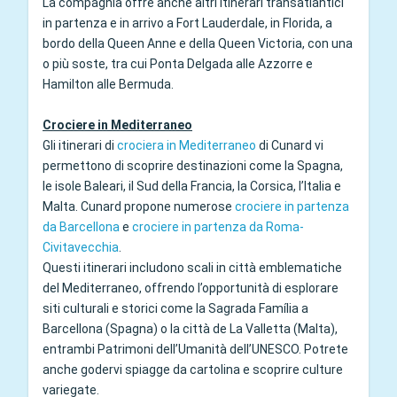
La compagnia offre anche altri itinerari transatlantici
in partenza e in arrivo a Fort Lauderdale, in Florida, a
bordo della Queen Anne e della Queen Victoria, con una
o più soste, tra cui Ponta Delgada alle Azzorre e
Hamilton alle Bermuda.
Crociere in Mediterraneo
Gli itinerari di
crociera in Mediterraneo
di Cunard vi
permettono di scoprire destinazioni come la Spagna,
le isole Baleari, il Sud della Francia, la Corsica, l’Italia e
Malta. Cunard propone numerose
crociere in partenza
da Barcellona
e
crociere in partenza da Roma-
Civitavecchia
.
Questi itinerari includono scali in città emblematiche
del Mediterraneo, offrendo l’opportunità di esplorare
siti culturali e storici come la Sagrada Família a
Barcellona (Spagna) o la città de La Valletta (Malta),
entrambi Patrimoni dell’Umanità dell’UNESCO. Potrete
anche godervi spiagge da cartolina e scoprire culture
variegate.