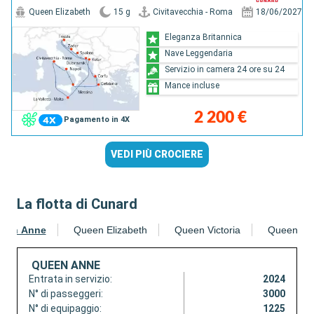
Queen Elizabeth
15 g
Civitavecchia - Roma
18/06/2027
Eleganza Britannica
Nave Leggendaria
Servizio in camera 24 ore su 24
Mance incluse
2 200 €
Pagamento in 4X
VEDI PIÙ CROCIERE
La flotta di Cunard
een Anne
Queen Elizabeth
Queen Victoria
Queen Ma
QUEEN ANNE
Entrata in servizio:
2024
N° di passeggeri:
3000
N° di equipaggio:
1225