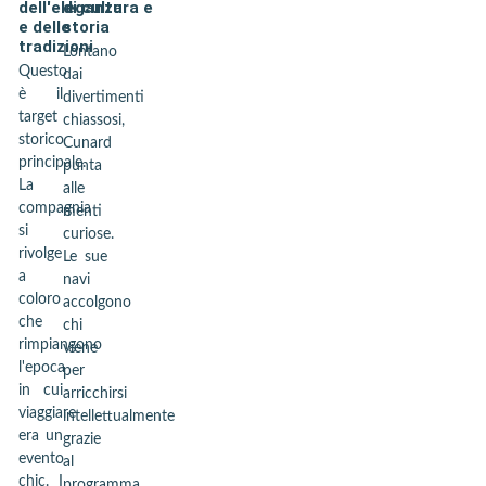
dell'eleganza
di cultura e
e delle
storia
tradizioni
Lontano
Questo
dai
è il
divertimenti
target
chiassosi,
storico
Cunard
principale.
punta
La
alle
compagnia
menti
si
curiose.
rivolge
Le sue
a
navi
coloro
accolgono
che
chi
rimpiangono
viene
l'epoca
per
in cui
arricchirsi
viaggiare
intellettualmente
era un
grazie
evento
al
chic. I
programma