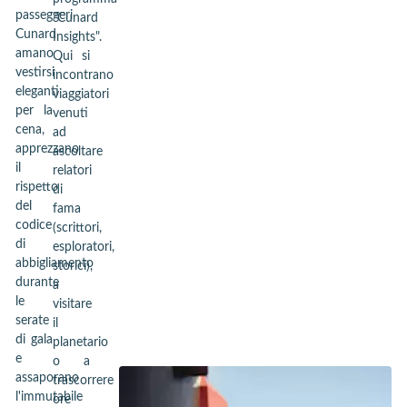
passeggeri
"Cunard
Cunard
Insights".
amano
Qui si
vestirsi
incontrano
eleganti
viaggiatori
per la
venuti
cena,
ad
apprezzano
ascoltare
il
relatori
rispetto
di
del
fama
codice
(scrittori,
di
esploratori,
abbigliamento
storici),
durante
a
le
visitare
serate
il
di gala
planetario
e
o a
assaporano
trascorrere
l'immutabile
ore