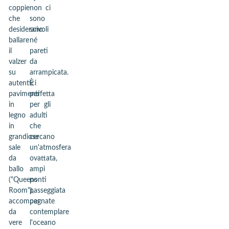
coppie
non ci
che
sono
desiderano
scivoli
ballare
né
il
pareti
valzer
da
su
arrampicata.
autentici
È
pavimenti
perfetta
in
per gli
legno
adulti
in
che
grandiose
cercano
sale
un'atmosfera
da
ovattata,
ballo
ampi
("Queens
ponti
Room"),
passeggiata
accompagnate
per
da
contemplare
vere
l'oceano