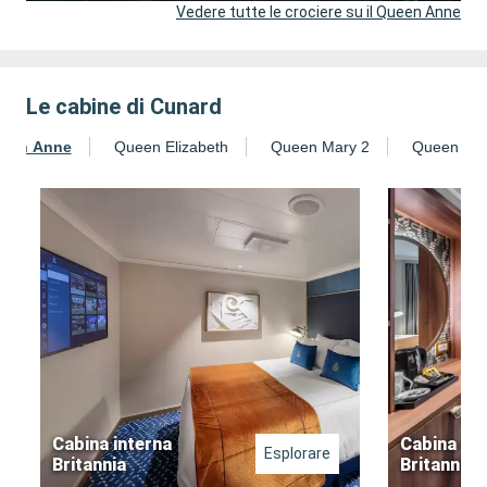
Vedere tutte le crociere su il Queen Anne
Le cabine di Cunard
een Anne
Queen Elizabeth
Queen Mary 2
Queen Vict
Cabina interna
Cabina es
Esplorare
Britannia
Britannia