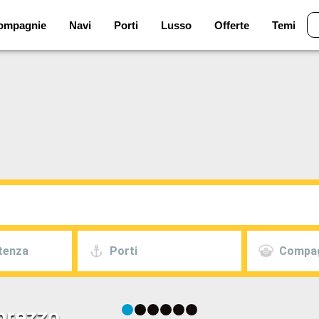
ompagnie
Navi
Porti
Lusso
Offerte
Temi
rtenza
Porti
Compa
 prezzo