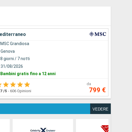
editerraneo
MSC Grandiosa
Genova
8 giorni / 7 notti
31/08/2026
Bambini gratis fino a 12 anni
da
799 €
.7
/5
-
606 Opinioni
VEDERE