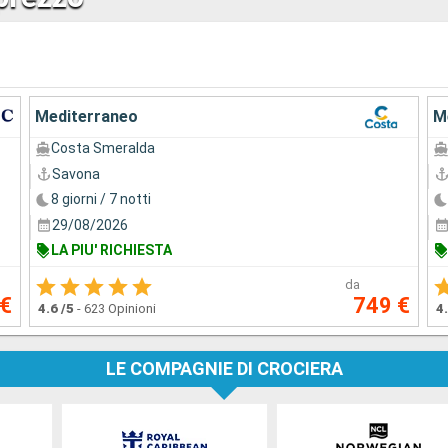
Mediterraneo
M
Costa Smeralda
Savona
8 giorni / 7 notti
29/08/2026
LA PIU' RICHIESTA
da
 €
749 €
4.6
/5
-
623 Opinioni
4
LE COMPAGNIE DI CROCIERA