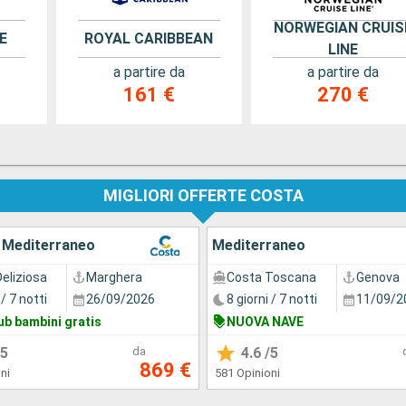
NORWEGIAN CRUIS
E
ROYAL CARIBBEAN
LINE
a partire da
a partire da
161 €
270 €
MIGLIORI OFFERTE COSTA
l Mediterraneo
Mediterraneo
eliziosa
Marghera
Costa Toscana
Genova
 / 7 notti
26/09/2026
8 giorni / 7 notti
11/09/2
ub bambini gratis
NUOVA NAVE
5
da
4.6
/5
869 €
ni
581 Opinioni