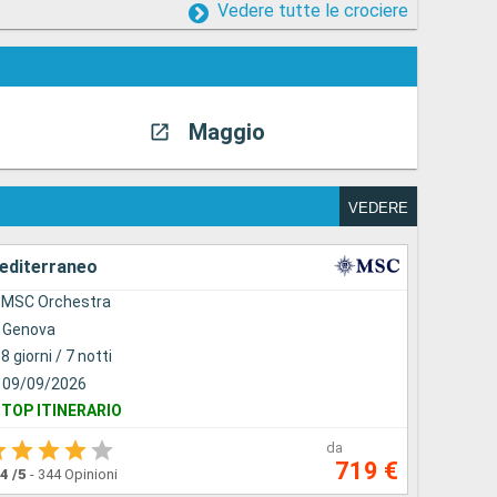
Vedere tutte le crociere
Maggio
Giu
VEDERE
editerraneo
MSC Orchestra
Genova
8 giorni / 7 notti
09/09/2026
TOP ITINERARIO
da
719 €
.4
/5
-
344 Opinioni