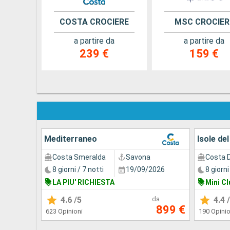
COSTA CROCIERE
MSC CROCIER
a partire da
a partire da
239 €
159 €
Mediterraneo
Isole de
Costa Smeralda
Savona
Costa D
8 giorni / 7 notti
19/09/2026
8 giorni
LA PIU' RICHIESTA
Mini Cl
4.6
/5
da
4.4
/
899 €
623 Opinioni
190 Opinio