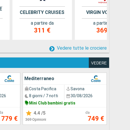
E
CELEBRITY CRUISES
VIRGIN VOYAGES
a partire da
a partire da
311 €
369 €
Vedere tutte le crociere
VEDERE
Mediterraneo
Costa Pacifica
Savona
026
8 giorni / 7 notti
30/08/2026
Mini Club bambini gratis
da
4.4
/5
da
779 €
749 €
369 Opinioni