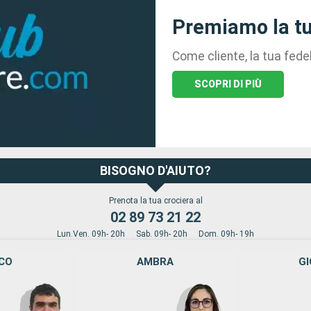
Premiamo la tu
Come cliente, la tua fed
SCOPRI DI PIÙ
BISOGNO D'AIUTO?
Prenota la tua crociera al
02 89 73 21 22
Lun.Ven. 09h- 20h
Sab. 09h- 20h
Dom. 09h- 19h
CO
AMBRA
GI