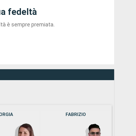
a fedeltà
eltà è sempre premiata.
ORGIA
FABRIZIO
M