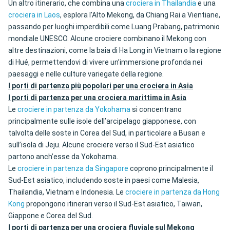
Un altro itinerario, che combina una
crociera in Thailandia
e una
crociera in Laos
, esplora l’Alto Mekong, da Chiang Rai a Vientiane,
passando per luoghi imperdibili come Luang Prabang, patrimonio
mondiale UNESCO. Alcune crociere combinano il Mekong con
altre destinazioni, come la baia di Ha Long in Vietnam o la regione
di Hué, permettendovi di vivere un’immersione profonda nei
paesaggi e nelle culture variegate della regione.
I porti di partenza più popolari per una crociera in Asia
I porti di partenza per una crociera marittima in Asia
Le
crociere in partenza da Yokohama
si concentrano
principalmente sulle isole dell’arcipelago giapponese, con
talvolta delle soste in Corea del Sud, in particolare a Busan e
sull’isola di Jeju. Alcune crociere verso il Sud-Est asiatico
partono anch’esse da Yokohama.
Le
crociere in partenza da Singapore
coprono principalmente il
Sud-Est asiatico, includendo soste in paesi come Malesia,
Thailandia, Vietnam e Indonesia. Le
crociere in partenza da Hong
Kong
propongono itinerari verso il Sud-Est asiatico, Taiwan,
Giappone e Corea del Sud.
I porti di partenza per una crociera fluviale sul Mekong