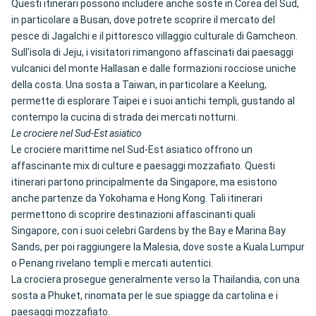
Questi itinerari possono includere anche soste in Corea del Sud,
in particolare a Busan, dove potrete scoprire il mercato del
pesce di Jagalchi e il pittoresco villaggio culturale di Gamcheon.
Sull'isola di Jeju, i visitatori rimangono affascinati dai paesaggi
vulcanici del monte Hallasan e dalle formazioni rocciose uniche
della costa. Una sosta a Taiwan, in particolare a Keelung,
permette di esplorare Taipei e i suoi antichi templi, gustando al
contempo la cucina di strada dei mercati notturni.
Le crociere nel Sud-Est asiatico
Le crociere marittime nel Sud-Est asiatico offrono un
affascinante mix di culture e paesaggi mozzafiato. Questi
itinerari partono principalmente da Singapore, ma esistono
anche partenze da Yokohama e Hong Kong. Tali itinerari
permettono di scoprire destinazioni affascinanti quali
Singapore, con i suoi celebri Gardens by the Bay e Marina Bay
Sands, per poi raggiungere la Malesia, dove soste a Kuala Lumpur
o Penang rivelano templi e mercati autentici.
La crociera prosegue generalmente verso la Thailandia, con una
sosta a Phuket, rinomata per le sue spiagge da cartolina e i
paesaggi mozzafiato.