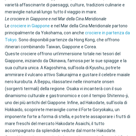
varietà affascinante di paesaggi, culture, tradizioni culinarie e
meraviglie naturali lungo tutto il viaggio in mare.
Le crociere in Giappone e nel Mar della Cina Meridionale
Le
crociere in Giappone
e nel Mar della Cina Meridionale partono
principalmente da Yokohama, con anche
crociere in partenza da
Tokyo
. Sono disponibili partenze da Hong Kong, che offrono
itinerari combinando Taiwan, Giappone e Corea.
Queste crociere offrono un’immersione totale nei tesori del
Giappone, iniziando da Okinawa, famosa per le sue spiagge e la
sua cultura unica. A Kagoshima, sull'isola di Kyushu, potrete
ammirare il vulcano attivo Sakurajima e gustare il celebre maiale
nero kurobuta. A Beppu, rilassatevi nelle rinomate onsen
(sorgenti termali) della regione. Osaka vi incanterà con il suo
dinamismo culturale e gastronomico e con il tempio Shitenno-ji,
uno dei più antichi del Giappone. Infine, ad Hakodate, sull'isola di
Hokkaido, scoprirete meraviglie come il Forte Goryokaku, un
imponente forte a forma di stella, e potrete assaporare i frutti di
mare freschi del mercato Hakodate Asaichi, il tutto
accompagnato da splendide vedute dal monte Hakodate.