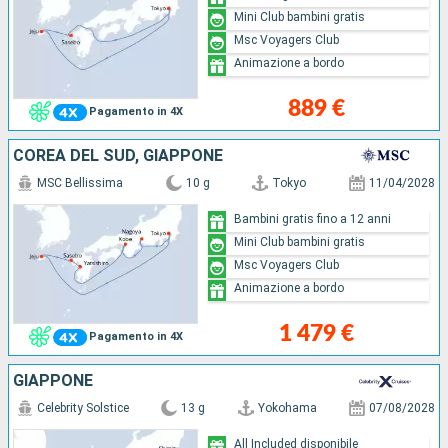
Mini Club bambini gratis
Msc Voyagers Club
Animazione a bordo
889 €
Pagamento in 4X
COREA DEL SUD, GIAPPONE
MSC Bellissima
10 g
Tokyo
11/04/2028
Bambini gratis fino a 12 anni
Mini Club bambini gratis
Msc Voyagers Club
Animazione a bordo
1 479 €
Pagamento in 4X
GIAPPONE
Celebrity Solstice
13 g
Yokohama
07/08/2028
All Included disponibile