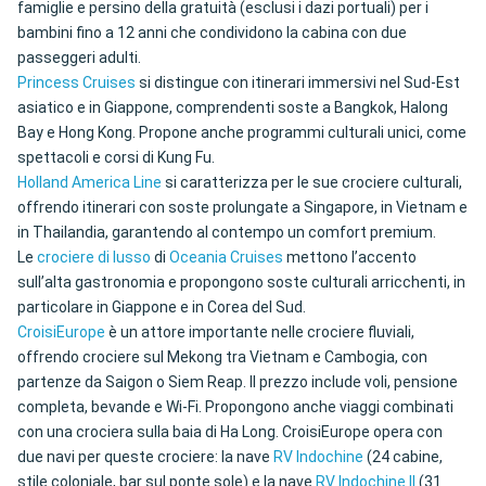
famiglie e persino della gratuità (esclusi i dazi portuali) per i
bambini fino a 12 anni che condividono la cabina con due
passeggeri adulti.
Princess Cruises
si distingue con itinerari immersivi nel Sud-Est
asiatico e in Giappone, comprendenti soste a Bangkok, Halong
Bay e Hong Kong. Propone anche programmi culturali unici, come
spettacoli e corsi di Kung Fu.
Holland America Line
si caratterizza per le sue crociere culturali,
offrendo itinerari con soste prolungate a Singapore, in Vietnam e
in Thailandia, garantendo al contempo un comfort premium.
Le
crociere di lusso
di
Oceania Cruises
mettono l’accento
sull’alta gastronomia e propongono soste culturali arricchenti, in
particolare in Giappone e in Corea del Sud.
CroisiEurope
è un attore importante nelle crociere fluviali,
offrendo crociere sul Mekong tra Vietnam e Cambogia, con
partenze da Saigon o Siem Reap. Il prezzo include voli, pensione
completa, bevande e Wi-Fi. Propongono anche viaggi combinati
con una crociera sulla baia di Ha Long. CroisiEurope opera con
due navi per queste crociere: la nave
RV Indochine
(24 cabine,
stile coloniale, bar sul ponte sole) e la nave
RV Indochine II
(31