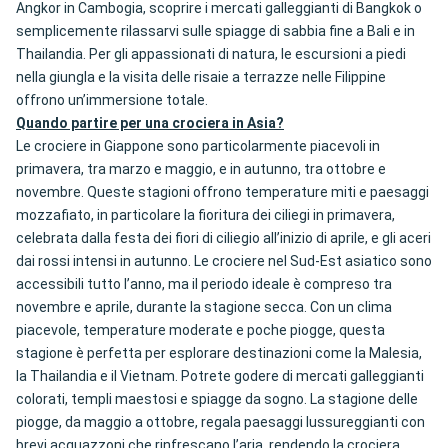
Angkor in Cambogia, scoprire i mercati galleggianti di Bangkok o
semplicemente rilassarvi sulle spiagge di sabbia fine a Bali e in
Thailandia. Per gli appassionati di natura, le escursioni a piedi
nella giungla e la visita delle risaie a terrazze nelle Filippine
offrono un’immersione totale.
Quando partire per una crociera in Asia?
Le crociere in Giappone sono particolarmente piacevoli in
primavera, tra marzo e maggio, e in autunno, tra ottobre e
novembre. Queste stagioni offrono temperature miti e paesaggi
mozzafiato, in particolare la fioritura dei ciliegi in primavera,
celebrata dalla festa dei fiori di ciliegio all’inizio di aprile, e gli aceri
dai rossi intensi in autunno. Le crociere nel Sud-Est asiatico sono
accessibili tutto l’anno, ma il periodo ideale è compreso tra
novembre e aprile, durante la stagione secca. Con un clima
piacevole, temperature moderate e poche piogge, questa
stagione è perfetta per esplorare destinazioni come la Malesia,
la Thailandia e il Vietnam. Potrete godere di mercati galleggianti
colorati, templi maestosi e spiagge da sogno. La stagione delle
piogge, da maggio a ottobre, regala paesaggi lussureggianti con
brevi acquazzoni che rinfrescano l’aria, rendendo la crociera