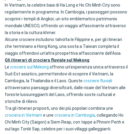
In Vietnam, la celebre baia di Ha Long e Ho Chi Minh City sono
regolarmente in programma. In Cambogia, i passeggeri possono
scoprire i templi di Angkor, un sito emblematico patrimonio
mondiale UNESCO, offrendo un viaggio affascinante attraverso
la storia e la cultura khmer.
Alcune crociere includono talvolta le Filippine e, per gli itinerari
che terminano a Hong Kong, una sosta a Taiwan completa il
viaggio offrendovi un’altra prospettiva affascinante dell’Asia.
Gli itinerari di crociera fluviale sul Mekong
Le
crociere sul Mekong
offrono un’esperienza unica attraverso il
Sud-Est asiatico, permettendovi di scoprire il Vietnam, la
Cambogia, la Thailandia e il Laos. Queste
crociere fluviali
attraversano paesaggi diversificati, dalle risaie del Vietnam alle
foreste lussureggianti del Laos, offrendo soste culturali e
storiche di rilievo.
Tra gli itinerari proposti, uno dei più popolari combina une
crociera in Vietnam
e une
crociera in Cambogia
, collegando Ho
Chi Minh City (Saigon) a Siem Reap, con tappe a Phnom Penh e
sul lago Tonlé Sap, celebre per i suoi villaggi galleggianti.