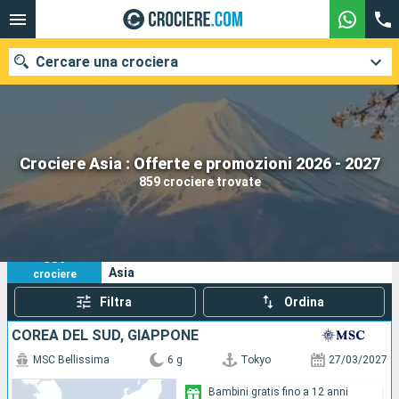
Cercare una crociera
Le nostre destinazioni
Crociere Asia : Offerte e promozioni 2026 - 2027
859 crociere trovate
Mesi di partenza
Porti
Compagnie
859
I tuoi criteri di ricerca:
Asia
crociere
Ricerca
Filtra
Ordina
COREA DEL SUD, GIAPPONE
MSC Bellissima
6 g
Tokyo
27/03/2027
Bambini gratis fino a 12 anni