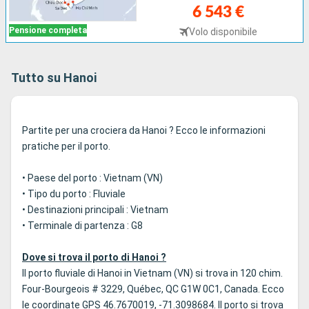
conoscere meglio la storia del centro di Hanoi.
6 543 €
Pensione completa
Volo disponibile
Il tempio del Cavallo Bianco, costruito nell'XI secolo, è
dedicato allo spirito prottetore Long Do, tutore della città.
Vicino al centro storico si trova il lago Hoan Kiem. È famoso
Tutto su Hanoi
per ospitare la Torre della Tartaruga nella sua parte
meridionale e il Tempio di Ngoc Son, a nord del lago. Meno di
15 minuti dal lago Hoan Kiem, il teatro delle marionette
Partite per una crociera da Hanoi ? Ecco le informazioni
sull’acqua merita una visita per la sua magnifica
pratiche per il porto.
rappresentazione della vita quotidiana vietnamita e delle
antiche leggende. Percorri i suoi mercati frenetici, quello di
• Paese del porto : Vietnam (VN)
Dong Xuan è il più grande, e assapora specialità locali come
• Tipo du porto : Fluviale
il pho, una zuppa a cottura lenta, o contempla le facciate e
• Destinazioni principali : Vietnam
le pagode interne e altri templi per immergerti
• Terminale di partenza : G8
completamente nella cultura del paese.
Dove si trova il porto di Hanoi ?
Il porto fluviale di Hanoi in Vietnam (VN) si trova in 120 chim.
Four-Bourgeois # 3229, Québec, QC G1W 0C1, Canada. Ecco
le coordinate GPS 46.7670019, -71.3098684. Il porto si trova