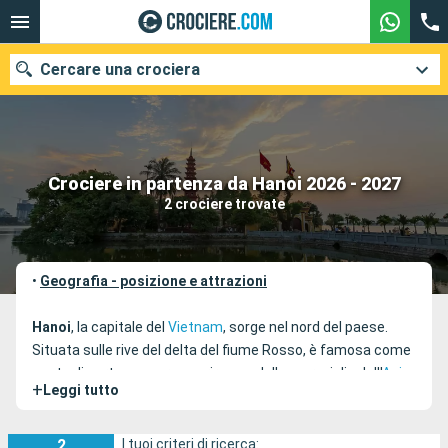
Cercare una crociera
Le nostre destinazioni
Crociere in partenza da Hanoi 2026 - 2027
2 crociere trovate
Mesi di partenza
Porti
Compagnie
•
Geografia - posizione e attrazioni
Ricerca
Hanoi
, la capitale del
Vietnam
, sorge nel nord del paese.
Situata sulle rive del delta del fiume Rosso, è famosa come
punto di partenza per scoprire una delle meraviglie dell'
Asia
:
+
Leggi tutto
la baia di Halong con le sue grotte scolpite negli isolotti
rocciosi. Ma, la città incanta anche per il suo vecchio
quartiere dove si ergono orgogliosamente dal XV secolo le
2
I tuoi criteri di ricerca: