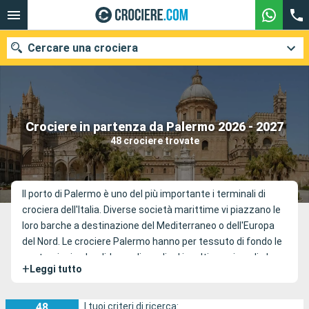
Cercare una crociera
Le nostre destinazioni
Crociere in partenza da Palermo 2026 - 2027
48 crociere trovate
Mesi di partenza
Porti
Compagnie
Il porto di Palermo è uno del più importante i terminali di
crociera dell'Italia. Diverse società marittime vi piazzano le
Ricerca
loro barche a destinazione del Mediterraneo o dell'Europa
del Nord. Le crociere Palermo hanno per tessuto di fondo le
costruzioni splendide medioevali ed i molti spazi verdi che
+
Leggi tutto
aggiustano la città. Omaggio all'architettura barocca, il
palazzo dei Normanni, Église San Domenico e Église San
Giovanni degli Eremiti meritano di essere scoperti. Nulla che
48
I tuoi criteri di ricerca: