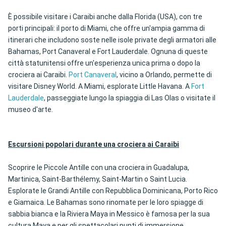
È possibile visitare i Caraibi anche dalla Florida (USA), con tre
porti principali: il porto di Miami, che offre un'ampia gamma di
itinerari che includono soste nelle isole private degli armatori alle
Bahamas, Port Canaveral e Fort Lauderdale. Ognuna di queste
città statunitensi offre un'esperienza unica prima o dopo la
crociera ai Caraibi.
Port Canaveral
, vicino a Orlando, permette di
visitare Disney World. A Miami, esplorate Little Havana. A
Fort
Lauderdale
, passeggiate lungo la spiaggia di Las Olas o visitate il
museo d'arte.
Escursioni popolari durante una crociera ai Caraibi
Scoprire le Piccole Antille con una crociera in Guadalupa,
Martinica, Saint-Barthélemy, Saint-Martin o Saint Lucia.
Esplorate le Grandi Antille con Repubblica Dominicana, Porto Rico
e Giamaica. Le Bahamas sono rinomate per le loro spiagge di
sabbia bianca e la Riviera Maya in Messico è famosa per la sua
cultura Maya e per gli spettacolari punti di immersione.