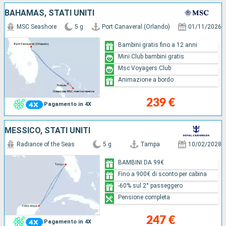
BAHAMAS, STATI UNITI
MSC Seashore
5 g
Port Canaveral (Orlando)
01/11/2026
Bambini gratis fino a 12 anni
Mini Club bambini gratis
Msc Voyagers Club
Animazione a bordo
239 €
Pagamento in 4X
MESSICO, STATI UNITI
Radiance of the Seas
5 g
Tampa
10/02/2028
BAMBINI DA 99€
Fino a 900€ di sconto per cabina
-60% sul 2° passeggero
Pensione completa
247 €
Pagamento in 4X