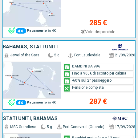
285 €
Pagamento in 4X
Volo disponibile
BAHAMAS, STATI UNITI
Jewel of the Seas
5 g
Fort Lauderdale
21/09/2026
BAMBINI DA 99€
Fino a 900€ di sconto per cabina
-60% sul 2° passeggero
Pensione completa
287 €
Pagamento in 4X
STATI UNITI, BAHAMAS
MSC Grandiosa
5 g
Port Canaveral (Orlando)
17/09/2028
Bambini gratis fino a 12 anni