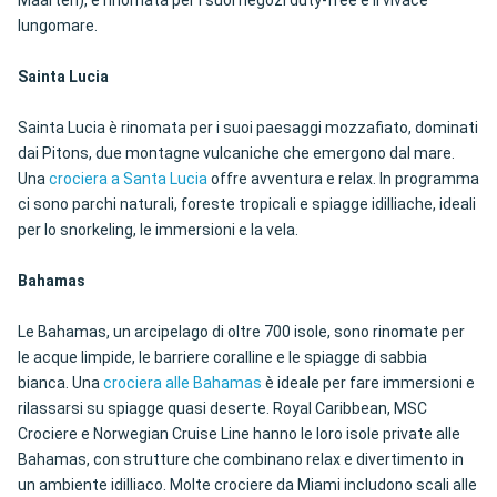
Maarten), è rinomata per i suoi negozi duty-free e il vivace
lungomare.
Sainta Lucia
Sainta Lucia è rinomata per i suoi paesaggi mozzafiato, dominati
dai Pitons, due montagne vulcaniche che emergono dal mare.
Una
crociera a Santa Lucia
offre avventura e relax. In programma
ci sono parchi naturali, foreste tropicali e spiagge idilliache, ideali
per lo snorkeling, le immersioni e la vela.
Bahamas
Le Bahamas, un arcipelago di oltre 700 isole, sono rinomate per
le acque limpide, le barriere coralline e le spiagge di sabbia
bianca. Una
crociera alle Bahamas
è ideale per fare immersioni e
rilassarsi su spiagge quasi deserte. Royal Caribbean, MSC
Crociere e Norwegian Cruise Line hanno le loro isole private alle
Bahamas, con strutture che combinano relax e divertimento in
un ambiente idilliaco. Molte crociere da Miami includono scali alle