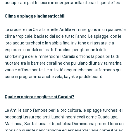
assaporare piatti tipici e immergersi nella storia di queste îles.
Clima e spiagge indimenticabili
Le crociere nei Caraibi e nelle Antille vi immergono in un piacevole
clima tropicale, baciato dal sole tutto l'anno. Le spiagge, con le
loro acque turchesi e la sabbia fine, invitano a rilassarsi e a
esplorare i fondali colorati. Paradiso per gli amanti dello
snorkeling e delle immersioni.
I Caraibi offrono
la possibilità di
nuotare tra le barriere coralline che pullulano di una vita marina
varia e affascinante. Le attività acquatiche non si fermano qui:
sono in programma anche vela, kayak e paddleboard.
Quale crociera scegliere ai Caraibi?
Le Antille sono famose per la loro cultura, le spiagge turchesi e i
paesaggi lussureggianti. Luoghi incantevoli come Guadalupa,
Martinica, Santa Lucia e Repubblica Dominicana promettono un
mosaico di viste panoramiche ed esperienze varie come il relax