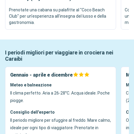
Prenotate una cabana su palafitte al "Coco Beach
Conc
Club" per un'esperienza all'insegna del lusso e della
un c
gastronomia.
mari
I periodi migliori per viaggiare in crociera nei
Caraibi
Gennaio - aprile e dicembre
Mag
Meteo e balneazione
Met
Il clima perfetto. Aria a 26-28°C. Acqua ideale. Poche
Cald
piogge.
(28°
Consiglio dell'esperto
Con
Il periodo migliore per sfuggire al freddo. Mare calmo,
Otti
ideale per ogni tipo di viaggiatore. Prenotate in
inve