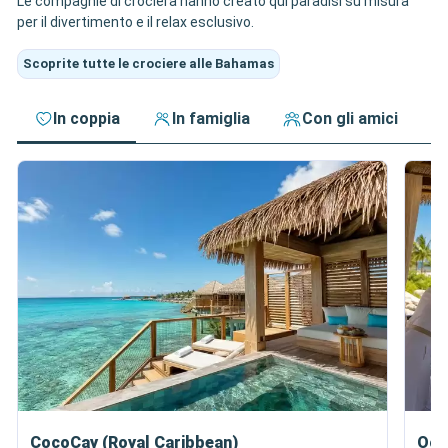
Le compagnie di crociera hanno creato qui paradisi su misura
per il divertimento e il relax esclusivo.
Scoprite tutte le crociere alle Bahamas
In coppia
In famiglia
Con gli amici
CocoCay (Royal Caribbean)
Oce