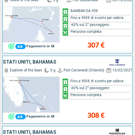
Jewel of the Seas
5 g
Fort Lauderdale
05/10/2026
BAMBINI DA 99€
Fino a 900€ di sconto per cabina
-60% sul 2° passeggero
Pensione completa
307 €
Pagamento in 4X
STATI UNITI, BAHAMAS
Explorer of the Seas
5 g
Port Canaveral (Orlando)
15/02/2027
Fino a 900€ di sconto per cabina
-60% sul 2° passeggero
Pensione completa
308 €
Pagamento in 4X
STATI UNITI, BAHAMAS