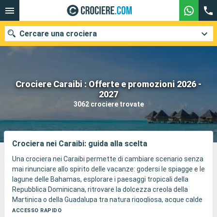
Cercare una crociera
Crociere Caraibi : Offerte e promozioni 2026 -
Le nostre destinazioni
2027
3062 crociere trovate
Mesi di partenza
Porti
Compagnie
Crociera nei Caraibi: guida alla scelta
Ricerca
Una crociera nei Caraibi permette di cambiare scenario senza
mai rinunciare allo spirito delle vacanze: godersi le spiagge e le
lagune delle Bahamas, esplorare i paesaggi tropicali della
Repubblica Dominicana, ritrovare la dolcezza creola della
Martinica o della Guadalupa tra natura rigogliosa, acque calde
e pranzi di fronte al mare, scoprire la Riviera Maya tra cenote,
ACCESSO RAPIDO