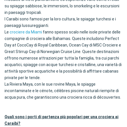
su spiagge sabbiose, le immersioni, lo snorkeling e le escursioni
in paesaggi tropicali.
I Caraibi sono famosi per la loro cultura, le spiagge turchesi e i
paesaggi lussureggianti.
Le
crociere da Miami
fanno spesso scalo nelle isole private delle
compagnie di crociera alle Bahamas. Queste includono Perfect
Day at CocoCay di Royal Caribbean, Ocean Cay di MSC Crociere e
Great Stirrup Cay di Norwegian Cruise Line. Queste destinazioni
offrono numerose attrazioni per tutta la famiglia, tra cui parchi
acquatici, spiagge con acque turchesi e cristalline, una varietà di
attività sportive acquatiche e la possibilità di affittare cabanas
private per le tende.
La Riviera Maya, con le sue rovine Maya, le spiagge
incontaminate e le cénote, célèbres piscine naturali riempite di
acqua pura, che garantiscono una crociera ricca di découvertes.
Quali sono i porti di partenza più popolari per una crociera ai
Caraibi?