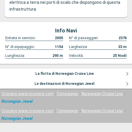
elettrica a terra nei porti di scalo che dispongono di questa
infrastruttura.
Info Navi
Entrata in servizio:
2005
N° di passeggeri:
2376
N° di equipaggio:
1154
Larghezza:
33
m
Lunghezza:
295
m
Velocità:
25
Nodi
La flotta di Norwegian Cruise Line
Le destinazioni di Norwegian Jewel
Crociere www.crociere.com
Compagnie
Norwegian Cruise Line
Norwegian Jewel
Crociere www.crociere.com
Compagnie
Norwegian Cruise Line
Norwegian Jewel