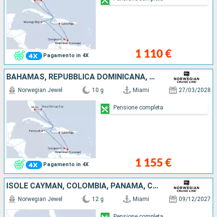
1 110 €
Pagamento in 4X
BAHAMAS, REPUBBLICA DOMINICANA, ARUBA, GIAMAICA, STATI UNITI
Norwegian Jewel
10 g
Miami
27/03/2028
Pensione completa
1 155 €
Pagamento in 4X
ISOLE CAYMAN, COLOMBIA, PANAMA, COSTA RICA, BELIZE, MESSICO, STATI UNITI
Norwegian Jewel
12 g
Miami
09/12/2027
Pensione completa