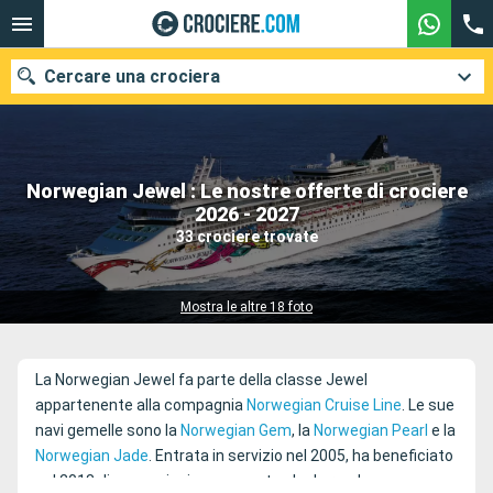
Cercare una crociera
Norwegian Jewel : Le nostre offerte di crociere
Le nostre destinazioni
2026 - 2027
33 crociere trovate
Mesi di partenza
Porti
Compagnie
Mostra le altre 18 foto
Ricerca
La Norwegian Jewel fa parte della classe Jewel
appartenente alla compagnia
Norwegian Cruise Line
. Le sue
navi gemelle sono la
Norwegian Gem
, la
Norwegian Pearl
e la
Norwegian Jade
. Entrata in servizio nel 2005, ha beneficiato
nel 2018 di un ampio rinnovamento che la rende una nave