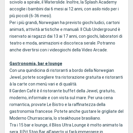
scivolo a spirale, il Waterslide. Inoltre, la Splash Academy
accoglie i bambini dai 6 mesi ai 12 anni, con asilo nido per i
più piccoli (6-36 mesi).
Per i più grandi, Norwegian ha previsto giochi ludici, cartoni
animati, attività artistiche e manuali. Il Club Underground è
riservato ai ragazzi dai 13 ai 17 anni, con giochi, laboratori di
teatro e moda, animazioni e discoteca serale. Potranno
anche divertirsi con i videogiochi della Video Arcade.
Gastronomia, bar e lounge
Con una quindicina di ristoranti a bordo della Norwegian
Jewel, potete scegliere tra ristorazione gratuita e ristoranti
à la carte con menù vari e di qualità.
Il Garden Café è il ristorante buffet della Jewel, gratuito,
moderno, informale e con vista sul mare. Per una cena
romantica, provate Le Bistro e la raffinatezza della
gastronomia francese. Potete anche gustare le grigliate del
Moderno Churrascaria, lo steakhouse brasiliano.
Tra i 15 bar e lounge, il Bliss Ultra Lounge è molto animato la
sera. Il Pit Stop Bar all’aperto vi farà immergere in