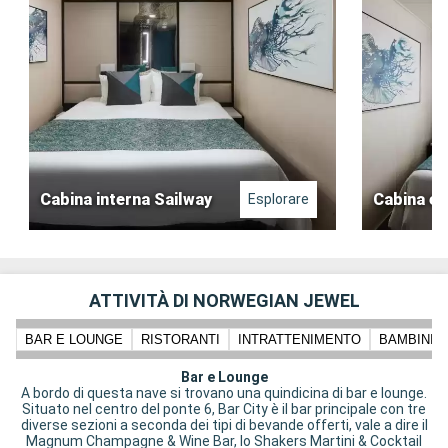
Cabina interna Sailway
Cabina es
Esplorare
ATTIVITÀ DI NORWEGIAN JEWEL
BAR E LOUNGE
RISTORANTI
INTRATTENIMENTO
BAMBINI 
Bar e Lounge
A bordo di questa nave si trovano una quindicina di bar e lounge.
Situato nel centro del ponte 6, Bar City è il bar principale con tre
diverse sezioni a seconda dei tipi di bevande offerti, vale a dire il
Magnum Champagne & Wine Bar, lo Shakers Martini & Cocktail