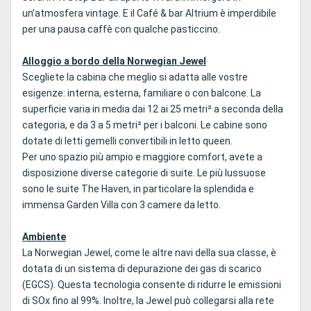
un’atmosfera vintage. E il Café & bar Altrium è imperdibile
per una pausa caffè con qualche pasticcino.
Alloggio a bordo della Norwegian Jewel
Scegliete la cabina che meglio si adatta alle vostre
esigenze: interna, esterna, familiare o con balcone. La
superficie varia in media dai 12 ai 25 metri² a seconda della
categoria, e da 3 a 5 metri² per i balconi. Le cabine sono
dotate di letti gemelli convertibili in letto queen.
Per uno spazio più ampio e maggiore comfort, avete a
disposizione diverse categorie di suite. Le più lussuose
sono le suite The Haven, in particolare la splendida e
immensa Garden Villa con 3 camere da letto.
Ambiente
La Norwegian Jewel, come le altre navi della sua classe, è
dotata di un sistema di depurazione dei gas di scarico
(EGCS). Questa tecnologia consente di ridurre le emissioni
di SOx fino al 99%. Inoltre, la Jewel può collegarsi alla rete