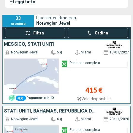
+
Leggi tutto
moderna e confortevole.
33
I tuoi criteri di ricerca:
Norwegian Jewel
crociere
Filtra
Ordina
MESSICO, STATI UNITI
Norwegian Jewel
5 g
Miami
18/01/2027
Pensione completa
415 €
Pagamento in 4X
Volo disponibile
STATI UNITI, BAHAMAS, REPUBBLICA DOMINICANA
Norwegian Jewel
6 g
Miami
23/11/2026
Pensione completa