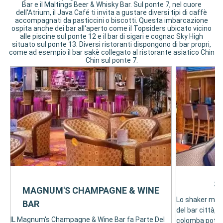
Bar e il Maltings Beer & Whisky Bar. Sul ponte 7, nel cuore
dell'Atrium, il Java Café ti invita a gustare diversi tipi di caffè
accompagnati da pasticcini o biscotti. Questa imbarcazione
ospita anche dei bar all'aperto come il Topsiders ubicato vicino
alle piscine sul ponte 12 e il bar di sigari e cognac Sky High
situato sul ponte 13. Diversi ristoranti dispongono di bar propri,
come ad esempio il bar sakè collegato al ristorante asiatico Chin
Chin sul ponte 7.
S
MAGNUM'S CHAMPAGNE & WINE
Lo shaker marti
BAR
del bar città, 
IL Magnum's Champagne & Wine Bar fa Parte Del
colomba potrai 