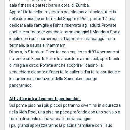
sala fitness e partecipare a corsi di Zumba.
Approfittate della traversata per rilassarvi al sole sui lettini
delle due piscine esterne del Sapphire Pool, ponte 12: una
dedicata alle famiglie e l’altra riservata agli adulti. Provate
anche le numerose vasche idromassaggio! Il Mandara Spa è
ideale con i suoi numerosi trattamenti e massaggi, l’area
termale, la sauna e l’hammam.
Di sera, lo Stardust Theater con capienza di 974 persone si
estende su 3 ponti. Potrete assistere a musical, spettacoli
di magia e circo. Potete anche scoprire il casinò, la
scacchiera gigante all’aperto, la galleria d’arte, le boutique e
le numerose animazioni dello Spinnaker Lounge
panoramico.
Attività e intrattenimenti per bambini
Sul ponte piscina i più piccoli potranno divertirsi in sicurezza
nella Kid’s Pool, una piscina poco profonda con uno scivolo a
forma di squalo e una vasca idromassaggio.
I più grandi apprezzeranno la piscina familiare con il suo