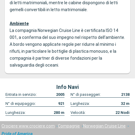
di letti matrimoniali, mentre le cabine dispongono di letti
gemelli convertibili in letto matrimoniale.
Ambiente
La compagnia Norwegian Cruise Line è certificata ISO 14
001, a conferma del suo impegno nel rispetto dell’ambiente.
A bordo vengono applicate regole per ridurre al minimo i
rifiuti, in particolare le bottiglie di plastica monouso, e la
compagnia è partner di diverse fondazioni per la
salvaguardia degli oceani.
Info Navi
Entrata in servizio:
2005
N° di passeggeri:
2138
N° di equipaggio:
921
Larghezza:
32
m
Lunghezza:
280
m
Velocità:
22
Nodi
Crociere www.crociere.com
Compagnie
Norwegian Cruise Line
Pride of America