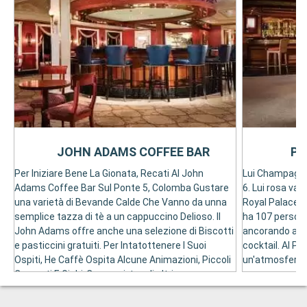
JOHN ADAMS COFFEE BAR
PI
Per Iniziare Bene La Gionata, Recati Al John
Lui Champagne
Adams Coffee Bar Sul Ponte 5, Colomba Gustare
6. Lui rosa van
una varietà di Bevande Calde Che Vanno da unna
Royal Palace H
semplice tazza di tè a un cappuccino Delioso. Il
ha 107 persona
John Adams offre anche una selezione di Biscotti
ancorando a ba
e pasticcini gratuiti. Per Intatottenere I Suoi
cocktail. Al Pi
Ospiti, He Caffè Ospita Alcune Animazioni, Piccoli
un'atmosfera 
Concerti E Gichi-Concorsi, tra gli altri.