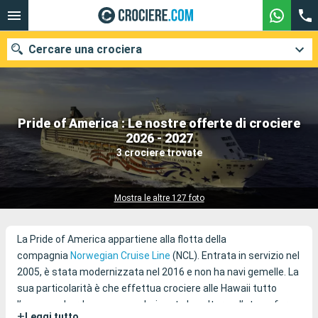
Cercare una crociera
Pride of America : Le nostre offerte di crociere
Le nostre destinazioni
2026 - 2027
3 crociere trovate
Mesi di partenza
Porti
Compagnie
Mostra le altre 127 foto
Ricerca
La Pride of America appartiene alla flotta della
compagnia
Norwegian Cruise Line
(NCL). Entrata in servizio nel
2005, è stata modernizzata nel 2016 e non ha navi gemelle. La
sua particolarità è che effettua crociere alle Hawaii tutto
l’anno, e a bordo vengono valorizzate la cultura e l’atmosfera
+
Leggi tutto