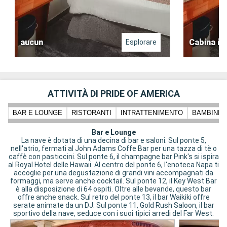
aucun
Cabina in
Esplorare
ATTIVITÀ DI PRIDE OF AMERICA
BAR E LOUNGE
RISTORANTI
INTRATTENIMENTO
BAMBINI 
Bar e Lounge
La nave è dotata di una decina di bar e saloni. Sul ponte 5,
nell'atrio, fermati al John Adams Coffe Bar per una tazza di tè o
caffè con pasticcini. Sul ponte 6, il champagne bar Pink's si ispira
al Royal Hotel delle Hawaii. Al centro del ponte 6, l'enoteca Napa ti
accoglie per una degustazione di grandi vini accompagnati da
formaggi, ma serve anche cocktail. Sul ponte 12, il Key West Bar
è alla disposizione di 64 ospiti. Oltre alle bevande, questo bar
offre anche snack. Sul retro del ponte 13, il bar Waikiki offre
serate animate da un DJ. Sul ponte 11, Gold Rush Saloon, il bar
sportivo della nave, seduce con i suoi tipici arredi del Far West.