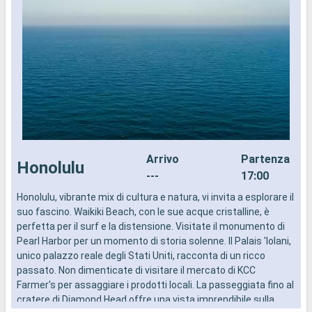
Arrivo
Partenza
Honolulu
---
17:00
Honolulu, vibrante mix di cultura e natura, vi invita a esplorare il
K
suo fascino. Waikiki Beach, con le sue acque cristalline, è
s
perfetta per il surf e la distensione. Visitate il monumento di
l
Pearl Harbor per un momento di storia solenne. Il Palais 'Iolani,
h
unico palazzo reale degli Stati Uniti, racconta di un ricco
s
passato. Non dimenticate di visitare il mercato di KCC
c
Farmer's per assaggiare i prodotti locali. La passeggiata fino al
s
cratere di Diamond Head offre una vista imprendibile sulla