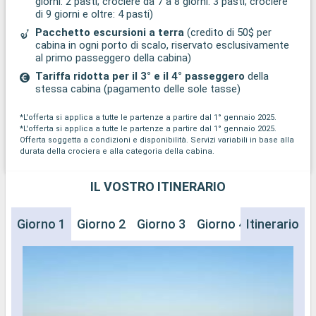
giorni: 2 pasti; crociere da 7 a 8 giorni: 3 pasti; crociere
di 9 giorni e oltre: 4 pasti)
Pacchetto escursioni a terra
(credito di 50$ per
cabina in ogni porto di scalo, riservato esclusivamente
al primo passeggero della cabina)
Tariffa ridotta per il 3° e il 4° passeggero
della
stessa cabina (pagamento delle sole tasse)
*L'offerta si applica a tutte le partenze a partire dal 1° gennaio 2025.
*L'offerta si applica a tutte le partenze a partire dal 1° gennaio 2025.
Offerta soggetta a condizioni e disponibilità. Servizi variabili in base alla
durata della crociera e alla categoria della cabina.
IL VOSTRO ITINERARIO
Giorno 1
Giorno 2
Giorno 3
Giorno 4
Itinerario
Giorno 5