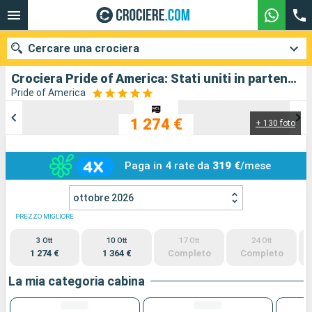
Cercare una crociera
Crociera Pride of America: Stati uniti in partenza da Honolulu
Pride of America
1 274 €
+ 130 foto
Le nostre destinazioni
Mesi di partenza
Paga in 4 rate da
319 €
/mese
Porti
Compagnie
ottobre 2026
PREZZO MIGLIORE
Ricerca
3 Ott
10 Ott
17 Ott
24 Ott
1 274 €
1 364 €
Completo
Completo
La mia categoria cabina