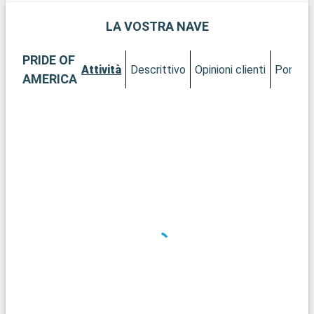
città. La serata può concludersi con uno spettacolo di hula
tradizionale.
LA VOSTRA NAVE
PRIDE OF
Attività
Descrittivo
Opinioni clienti
Ponti
AMERICA