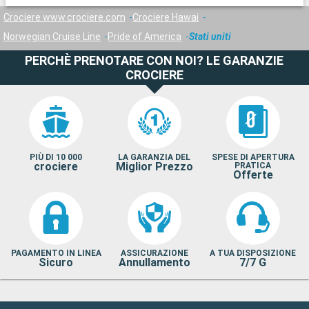
Crociere www.crociere.com
Crociere Hawai
Norwegian Cruise Line
Pride of America
Stati uniti
PERCHÈ PRENOTARE CON NOI? LE GARANZIE
CROCIERE
PIÙ DI 10 000
LA GARANZIA DEL
SPESE DI APERTURA
crociere
Miglior Prezzo
PRATICA
Offerte
PAGAMENTO IN LINEA
ASSICURAZIONE
A TUA DISPOSIZIONE
Sicuro
Annullamento
7/7 G