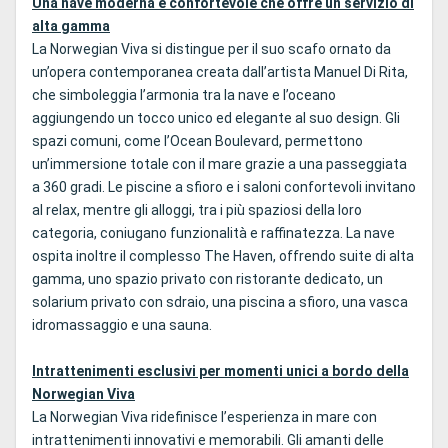
Una nave moderna e confortevole che offre un servizio di
alta gamma
La Norwegian Viva si distingue per il suo scafo ornato da
un’opera contemporanea creata dall’artista Manuel Di Rita,
che simboleggia l’armonia tra la nave e l’oceano
aggiungendo un tocco unico ed elegante al suo design. Gli
spazi comuni, come l’Ocean Boulevard, permettono
un’immersione totale con il mare grazie a una passeggiata
a 360 gradi. Le piscine a sfioro e i saloni confortevoli invitano
al relax, mentre gli alloggi, tra i più spaziosi della loro
categoria, coniugano funzionalità e raffinatezza. La nave
ospita inoltre il complesso The Haven, offrendo suite di alta
gamma, uno spazio privato con ristorante dedicato, un
solarium privato con sdraio, una piscina a sfioro, una vasca
idromassaggio e una sauna.
Intrattenimenti esclusivi per momenti unici a bordo della
Norwegian Viva
La Norwegian Viva ridefinisce l’esperienza in mare con
intrattenimenti innovativi e memorabili. Gli amanti delle