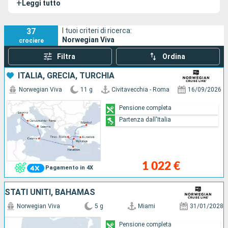
+
Leggi tutto
Norwegian Viva è progettata per coniugare comfort,
intrattenimenti unici e una gastronomia raffinata. La sua
nave gemella è la
Norwegian Prima
.
37
I tuoi criteri di ricerca:
Norwegian Viva
crociere
Filtra
Ordina
ITALIA, GRECIA, TURCHIA
Norwegian Viva
11 g
Civitavecchia - Roma
16/09/2026
Pensione completa
Partenza dall'Italia
1 022 €
Pagamento in 4X
STATI UNITI, BAHAMAS
Norwegian Viva
5 g
Miami
31/01/2028
Pensione completa