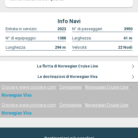
Info Navi
Entrata in servizio:
2023
N° di passeggeri:
3950
N° di equipaggio:
1388
Larghezza:
41
m
Lunghezza:
294
m
Velocità:
22
Nodi
La flotta di Norwegian Cruise Line
Le destinazioni di Norwegian Viva
Crociere www.crociere.com
Compagnie
Norwegian Cruise Line
Norwegian Viva
Crociere www.crociere.com
Compagnie
Norwegian Cruise Line
Norwegian Viva