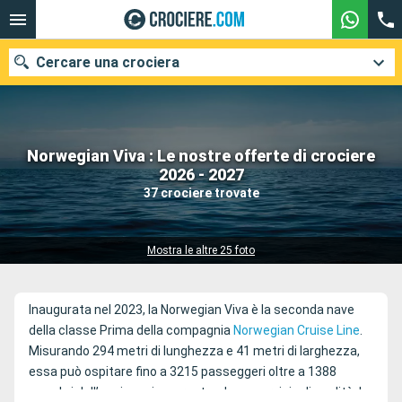
Cercare una crociera
Norwegian Viva : Le nostre offerte di crociere
Le nostre destinazioni
2026 - 2027
37 crociere trovate
Mesi di partenza
Porti
Compagnie
Mostra le altre 25 foto
Ricerca
Inaugurata nel 2023, la Norwegian Viva è la seconda nave
della classe Prima della compagnia
Norwegian Cruise Line
.
Misurando 294 metri di lunghezza e 41 metri di larghezza,
essa può ospitare fino a 3215 passeggeri oltre a 1388
membri dell’equipaggio, garantendo un servizio di qualità. La