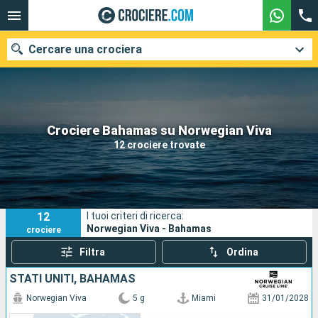
Cercare una crociera
Le nostre destinazioni
Crociere Bahamas su Norwegian Viva
12 crociere trovate
Mesi di partenza
Porti
Compagnie
12
I tuoi criteri di ricerca:
Ricerca
Norwegian Viva - Bahamas
crociere
Filtra
Ordina
STATI UNITI, BAHAMAS
Norwegian Viva
5 g
Miami
31/01/2028