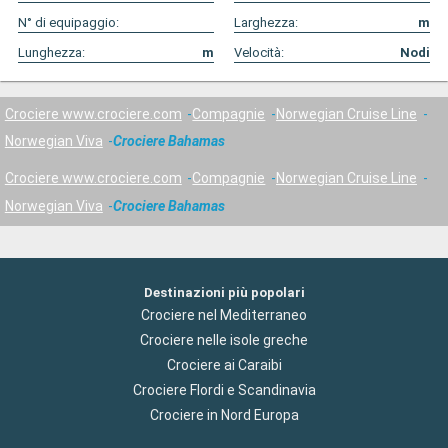
N° di equipaggio:
Larghezza:
m
Lunghezza:
m
Velocità:
Nodi
Crociere www.crociere.com
Compagnie
Norwegian Cruise Line
Norwegian Viva
Crociere Bahamas
Crociere www.crociere.com
Compagnie
Norwegian Cruise Line
Norwegian Viva
Crociere Bahamas
Destinazioni più popolari
Crociere nel Mediterraneo
Crociere nelle isole greche
Crociere ai Caraibi
Crociere Flordi e Scandinavia
Crociere in Nord Europa