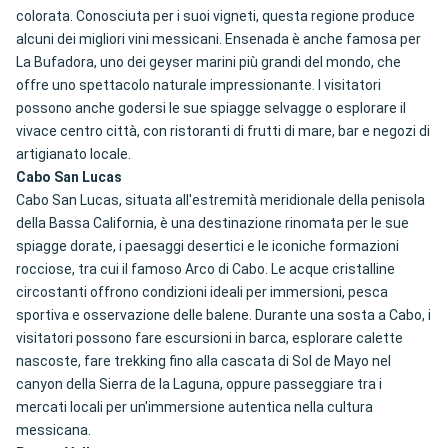
colorata. Conosciuta per i suoi vigneti, questa regione produce
alcuni dei migliori vini messicani. Ensenada è anche famosa per
La Bufadora, uno dei geyser marini più grandi del mondo, che
offre uno spettacolo naturale impressionante. I visitatori
possono anche godersi le sue spiagge selvagge o esplorare il
vivace centro città, con ristoranti di frutti di mare, bar e negozi di
artigianato locale.
Cabo San Lucas
Cabo San Lucas, situata all'estremità meridionale della penisola
della Bassa California, è una destinazione rinomata per le sue
spiagge dorate, i paesaggi desertici e le iconiche formazioni
rocciose, tra cui il famoso Arco di Cabo. Le acque cristalline
circostanti offrono condizioni ideali per immersioni, pesca
sportiva e osservazione delle balene. Durante una sosta a Cabo, i
visitatori possono fare escursioni in barca, esplorare calette
nascoste, fare trekking fino alla cascata di Sol de Mayo nel
canyon della Sierra de la Laguna, oppure passeggiare tra i
mercati locali per un'immersione autentica nella cultura
messicana.