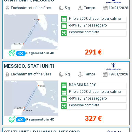
Enchantment of the Seas
5 g
Tampa
10/01/2028
Fino a 900€ di sconto per cabina
-60% sul 2° passeggero
Pensione completa
291 €
Pagamento in 4X
MESSICO, STATI UNITI
Enchantment of the Seas
6 g
Tampa
19/01/2028
BAMBINI DA 99€
Fino a 900€ di sconto per cabina
-60% sul 2° passeggero
Pensione completa
327 €
Pagamento in 4X