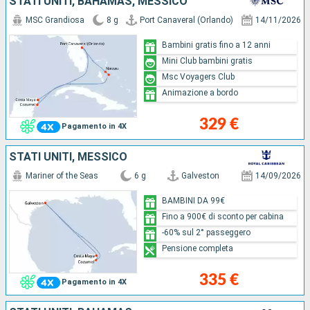
STATI UNITI, BAHAMAS, MESSICO
MSC Grandiosa
8 g
Port Canaveral (Orlando)
14/11/2026
Bambini gratis fino a 12 anni
Mini Club bambini gratis
Msc Voyagers Club
Animazione a bordo
329 €
Pagamento in 4X
STATI UNITI, MESSICO
Mariner of the Seas
6 g
Galveston
14/09/2026
BAMBINI DA 99€
Fino a 900€ di sconto per cabina
-60% sul 2° passeggero
Pensione completa
335 €
Pagamento in 4X