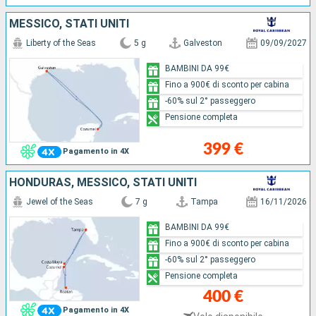
MESSICO, STATI UNITI
Liberty of the Seas
5 g
Galveston
09/09/2027
BAMBINI DA 99€
Fino a 900€ di sconto per cabina
-60% sul 2° passeggero
Pensione completa
399 €
Pagamento in 4X
HONDURAS, MESSICO, STATI UNITI
Jewel of the Seas
7 g
Tampa
16/11/2026
BAMBINI DA 99€
Fino a 900€ di sconto per cabina
-60% sul 2° passeggero
Pensione completa
400 €
Pagamento in 4X