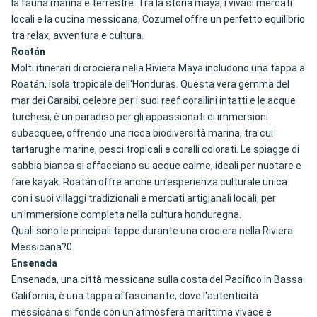
la fauna marina e terrestre. Tra la storia maya, i vivaci mercati
locali e la cucina messicana, Cozumel offre un perfetto equilibrio
tra relax, avventura e cultura.
Roatán
Molti itinerari di crociera nella Riviera Maya includono una tappa a
Roatán, isola tropicale dell'Honduras. Questa vera gemma del
mar dei Caraibi, celebre per i suoi reef corallini intatti e le acque
turchesi, è un paradiso per gli appassionati di immersioni
subacquee, offrendo una ricca biodiversità marina, tra cui
tartarughe marine, pesci tropicali e coralli colorati. Le spiagge di
sabbia bianca si affacciano su acque calme, ideali per nuotare e
fare kayak. Roatán offre anche un'esperienza culturale unica
con i suoi villaggi tradizionali e mercati artigianali locali, per
un'immersione completa nella cultura honduregna.
Quali sono le principali tappe durante una crociera nella Riviera
Messicana?0
Ensenada
Ensenada, una città messicana sulla costa del Pacifico in Bassa
California, è una tappa affascinante, dove l'autenticità
messicana si fonde con un'atmosfera marittima vivace e