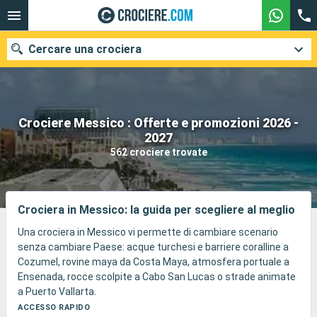
Cercare una crociera
Crociere Messico : Offerte e promozioni 2026 -
Le nostre destinazioni
2027
562 crociere trovate
Mesi di partenza
Porti
Compagnie
Crociera in Messico: la guida per scegliere al meglio
Ricerca
Una crociera in Messico vi permette di cambiare scenario
senza cambiare Paese: acque turchesi e barriere coralline a
Cozumel, rovine maya da Costa Maya, atmosfera portuale a
Ensenada, rocce scolpite a Cabo San Lucas o strade animate
a Puerto Vallarta.
Il viaggio alterna spiagge, snorkeling, tacos di pesce, città
ACCESSO RAPIDO