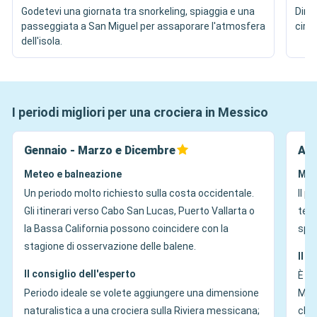
Godetevi una giornata tra snorkeling, spiaggia e una
Diri
passeggiata a San Miguel per assaporare l'atmosfera
circ
dell'isola.
I periodi migliori per una crociera in Messico
Gennaio - Marzo e Dicembre
Apr
Meteo e balneazione
Met
Un periodo molto richiesto sulla costa occidentale.
Il p
Gli itinerari verso Cabo San Lucas, Puerto Vallarta o
temp
la Bassa California possono coincidere con la
spia
stagione di osservazione delle balene.
Il c
Il consiglio dell'esperto
È il
Periodo ideale se volete aggiungere una dimensione
Mess
naturalistica a una crociera sulla Riviera messicana;
che 