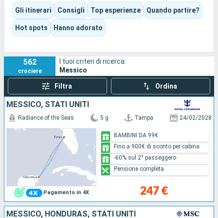
antiche, porti turistici, mercati e grandiosi paesaggi del
Gli itinerari
Consigli
Top esperienze
Quando partire?
Pacifico. A seconda dell'itinerario scelto, l'esperienza può
avere un carattere spiccatamente caraibico, essere più
Hot spots
Hanno adorato
culturale nello Yucatán oppure concentrarsi sulla Riviera
messicana e sulla Bassa California.
562
I tuoi criteri di ricerca:
Messico
crociere
Filtra
Ordina
MESSICO, STATI UNITI
Radiance of the Seas
5 g
Tampa
24/02/2028
BAMBINI DA 99€
Fino a 900€ di sconto per cabina
-60% sul 2° passeggero
Pensione completa
247 €
Pagamento in 4X
MESSICO, HONDURAS, STATI UNITI