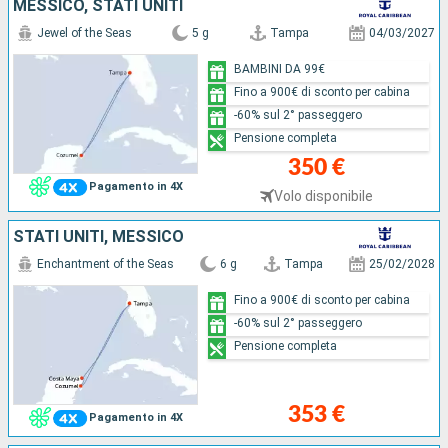
MESSICO, STATI UNITI
Jewel of the Seas
5 g
Tampa
04/03/2027
BAMBINI DA 99€
Fino a 900€ di sconto per cabina
-60% sul 2° passeggero
Pensione completa
350 €
Pagamento in 4X
Volo disponibile
STATI UNITI, MESSICO
Enchantment of the Seas
6 g
Tampa
25/02/2028
Fino a 900€ di sconto per cabina
-60% sul 2° passeggero
Pensione completa
353 €
Pagamento in 4X