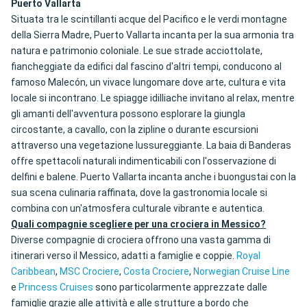
Puerto Vallarta
Situata tra le scintillanti acque del Pacifico e le verdi montagne
della Sierra Madre, Puerto Vallarta incanta per la sua armonia tra
natura e patrimonio coloniale. Le sue strade acciottolate,
fiancheggiate da edifici dal fascino d'altri tempi, conducono al
famoso Malecón, un vivace lungomare dove arte, cultura e vita
locale si incontrano. Le spiagge idilliache invitano al relax, mentre
gli amanti dell'avventura possono esplorare la giungla
circostante, a cavallo, con la zipline o durante escursioni
attraverso una vegetazione lussureggiante. La baia di Banderas
offre spettacoli naturali indimenticabili con l'osservazione di
delfini e balene. Puerto Vallarta incanta anche i buongustai con la
sua scena culinaria raffinata, dove la gastronomia locale si
combina con un'atmosfera culturale vibrante e autentica.
Quali compagnie scegliere per una crociera in Messico?
Diverse compagnie di crociera offrono una vasta gamma di
itinerari verso il Messico, adatti a famiglie e coppie.
Royal
Caribbean
,
MSC Crociere
,
Costa Crociere
,
Norwegian Cruise Line
e
Princess Cruises
sono particolarmente apprezzate dalle
famiglie grazie alle attività e alle strutture a bordo che