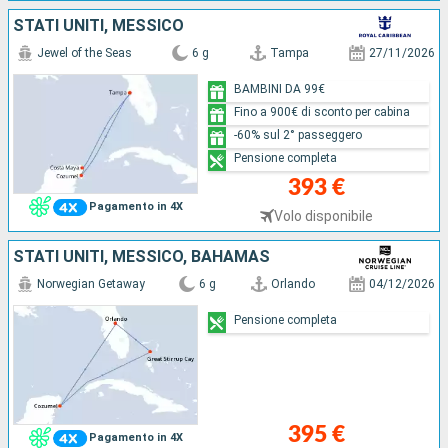
STATI UNITI, MESSICO
Jewel of the Seas
6 g
Tampa
27/11/2026
BAMBINI DA 99€
Fino a 900€ di sconto per cabina
-60% sul 2° passeggero
Pensione completa
393 €
Pagamento in 4X
Volo disponibile
STATI UNITI, MESSICO, BAHAMAS
Norwegian Getaway
6 g
Orlando
04/12/2026
Pensione completa
395 €
Pagamento in 4X