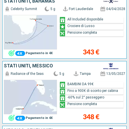
STATI UNITI, BAHAMAS
Celebrity Summit
5 g
Fort Lauderdale
04/04/2028
All Included disponibile
Crociere di Lusso
Pensione completa
343 €
Pagamento in 4X
STATI UNITI, MESSICO
Radiance of the Seas
5 g
Tampa
13/05/2027
BAMBINI DA 99€
Fino a 900€ di sconto per cabina
-60% sul 2° passeggero
Pensione completa
348 €
Pagamento in 4X