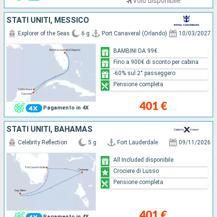
Volo disponibile
STATI UNITI, MESSICO
Explorer of the Seas
6 g
Port Canaveral (Orlando)
10/03/2027
BAMBINI DA 99€
Fino a 900€ di sconto per cabina
-60% sul 2° passeggero
Pensione completa
401 €
Pagamento in 4X
STATI UNITI, BAHAMAS
Celebrity Reflection
5 g
Fort Lauderdale
09/11/2026
All Included disponibile
Crociere di Lusso
Pensione completa
401 €
Pagamento in 4X