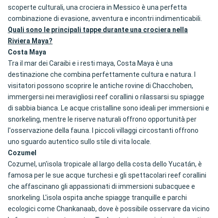
scoperte culturali, una crociera in Messico è una perfetta
combinazione di evasione, avventura e incontri indimenticabili.
Quali sono le principali tappe durante una crociera nella
Riviera Maya?
Costa Maya
Tra il mar dei Caraibi e i resti maya, Costa Maya è una
destinazione che combina perfettamente cultura e natura. I
visitatori possono scoprire le antiche rovine di Chacchoben,
immergersi nei meravigliosi reef corallini o rilassarsi su spiagge
di sabbia bianca. Le acque cristalline sono ideali per immersioni e
snorkeling, mentre le riserve naturali offrono opportunità per
l'osservazione della fauna. I piccoli villaggi circostanti offrono
uno sguardo autentico sullo stile di vita locale.
Cozumel
Cozumel, un'isola tropicale al largo della costa dello Yucatán, è
famosa per le sue acque turchesi e gli spettacolari reef corallini
che affascinano gli appassionati di immersioni subacquee e
snorkeling. L'isola ospita anche spiagge tranquille e parchi
ecologici come Chankanaab, dove è possibile osservare da vicino