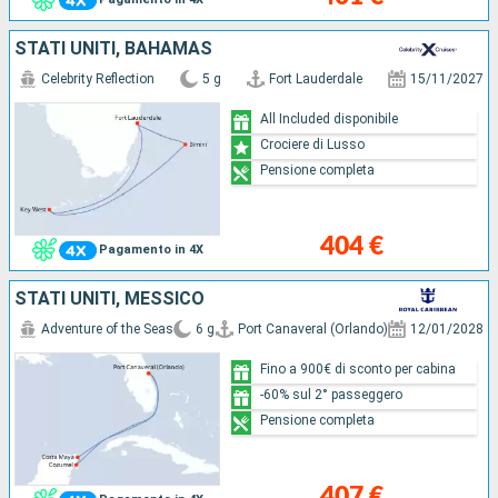
STATI UNITI, BAHAMAS
Celebrity Reflection
5 g
Fort Lauderdale
15/11/2027
All Included disponibile
Crociere di Lusso
Pensione completa
404 €
Pagamento in 4X
STATI UNITI, MESSICO
Adventure of the Seas
6 g
Port Canaveral (Orlando)
12/01/2028
Fino a 900€ di sconto per cabina
-60% sul 2° passeggero
Pensione completa
407 €