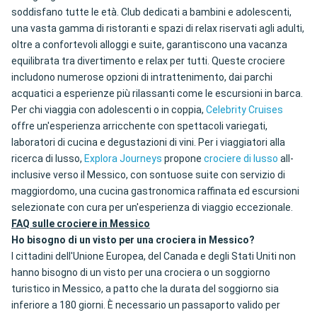
soddisfano tutte le età. Club dedicati a bambini e adolescenti,
una vasta gamma di ristoranti e spazi di relax riservati agli adulti,
oltre a confortevoli alloggi e suite, garantiscono una vacanza
equilibrata tra divertimento e relax per tutti. Queste crociere
includono numerose opzioni di intrattenimento, dai parchi
acquatici a esperienze più rilassanti come le escursioni in barca.
Per chi viaggia con adolescenti o in coppia,
Celebrity Cruises
offre un'esperienza arricchente con spettacoli variegati,
laboratori di cucina e degustazioni di vini. Per i viaggiatori alla
ricerca di lusso,
Explora Journeys
propone
crociere di lusso
all-
inclusive verso il Messico, con sontuose suite con servizio di
maggiordomo, una cucina gastronomica raffinata ed escursioni
selezionate con cura per un'esperienza di viaggio eccezionale.
FAQ sulle crociere in Messico
Ho bisogno di un visto per una crociera in Messico?
I cittadini dell'Unione Europea, del Canada e degli Stati Uniti non
hanno bisogno di un visto per una crociera o un soggiorno
turistico in Messico, a patto che la durata del soggiorno sia
inferiore a 180 giorni. È necessario un passaporto valido per