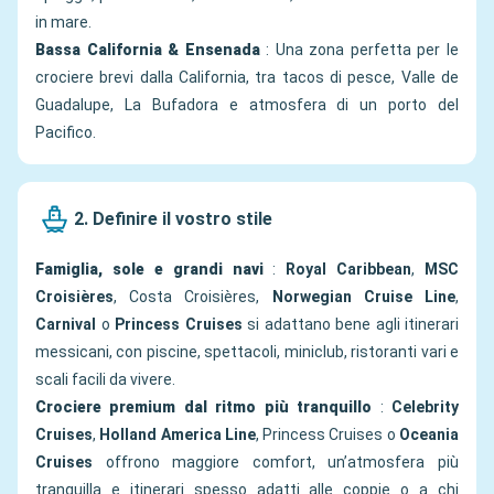
in mare.
Bassa California & Ensenada
: Una zona perfetta per le
crociere brevi dalla California, tra tacos di pesce, Valle de
Guadalupe, La Bufadora e atmosfera di un porto del
Pacifico.
2. Definire il vostro stile
Famiglia, sole e grandi navi
:
Royal Caribbean
,
MSC
Croisières
, Costa Croisières,
Norwegian Cruise Line
,
Carnival
o
Princess Cruises
si adattano bene agli itinerari
messicani, con piscine, spettacoli, miniclub, ristoranti vari e
scali facili da vivere.
Crociere premium dal ritmo più tranquillo
:
Celebrity
Cruises
,
Holland America Line
, Princess Cruises o
Oceania
Cruises
offrono maggiore comfort, un’atmosfera più
tranquilla e itinerari spesso adatti alle coppie o a chi