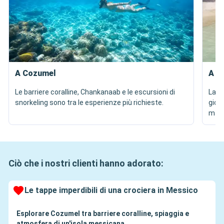
A Cozumel
A M
Le barriere coralline, Chankanaab e le escursioni di
La s
snorkeling sono tra le esperienze più richieste.
giorn
mare
Ciò che i nostri clienti hanno adorato:
Le tappe imperdibili di una crociera in Messico
Esplorare Cozumel tra barriere coralline, spiaggia e
atmosfera di un'isola messicana