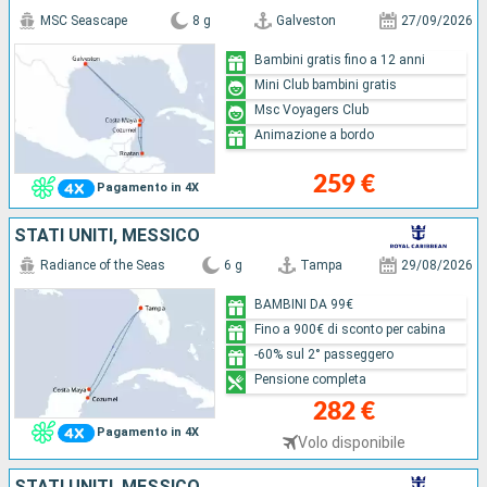
MSC Seascape
8 g
Galveston
27/09/2026
Bambini gratis fino a 12 anni
Mini Club bambini gratis
Msc Voyagers Club
Animazione a bordo
259 €
Pagamento in 4X
STATI UNITI, MESSICO
Radiance of the Seas
6 g
Tampa
29/08/2026
BAMBINI DA 99€
Fino a 900€ di sconto per cabina
-60% sul 2° passeggero
Pensione completa
282 €
Pagamento in 4X
Volo disponibile
STATI UNITI, MESSICO