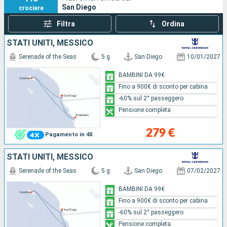
San Diego
crociere
l'esercito americano sviluppa sottomarini.
Si possono
vedere diverse navi da guerra navali, tra cui la portaerei
Filtra
Ordina
USS Midway, che ospita un museo
.
STATI UNITI, MESSICO
San Diego è stata costruita ai piedi di tre montagne: Black
Serenade of the Seas
5 g
San Diego
10/01/2027
Mountain, Soledad e Cowles Mountain. Cowles Mountain
BAMBINI DA 99€
offre una moltitudine di sentieri escursionistici. La
Fino a 900€ di sconto per cabina
vicinanza di questa città con il confine messicano
-60% sul 2° passeggero
contribuisce a diversificare la sua cultura. Le specialità
Pensione completa
culinarie di San Diego sono una vera e propria prova di
questa diversità culturale. In particolare, si può gustare il
279 €
Pagamento in 4X
sushirrito, il matrimonio perfetto tra burrito e sushi.
STATI UNITI, MESSICO
Serenade of the Seas
5 g
San Diego
07/02/2027
BAMBINI DA 99€
Fino a 900€ di sconto per cabina
-60% sul 2° passeggero
Pensione completa