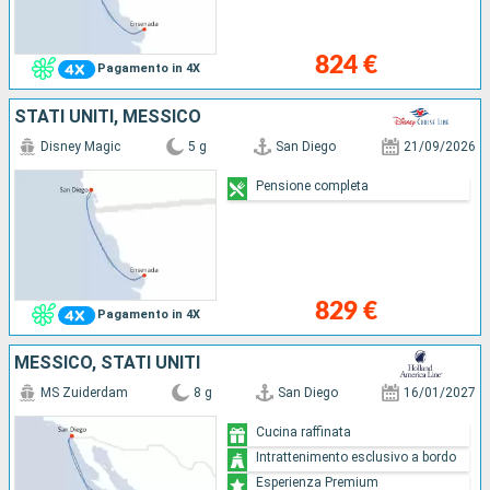
824 €
Pagamento in 4X
STATI UNITI, MESSICO
Disney Magic
5 g
San Diego
21/09/2026
Pensione completa
829 €
Pagamento in 4X
MESSICO, STATI UNITI
MS Zuiderdam
8 g
San Diego
16/01/2027
Cucina raffinata
Intrattenimento esclusivo a bordo
Esperienza Premium