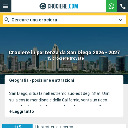
Cercare una crociera
Le nostre destinazioni
Crociere in partenza da San Diego 2026 - 2027
115 crociere trovate
Mesi di partenza
Porti
Compagnie
Geografia - posizione e attrazioni
Ricerca
San Diego, situata nell'estremo sud-est degli Stati Uniti,
sulla costa meridionale della California, vanta un ricco
passato storico. Ex territorio dei nativi americani Kumeyaay,
+
Leggi tutto
l'area di San Diego è stata scoperta dagli europei nel XVI
secolo. Oggi San Diego possiede un importante porto con
un cantiere navale. E' in questo cantiere navale che
115
I tuoi criteri di ricerca: