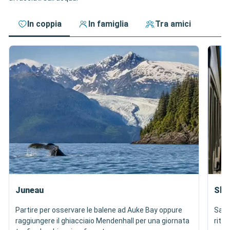
In coppia
In famiglia
Tra amici
Juneau
Ska
Partire per osservare le balene ad Auke Bay oppure
Sali
raggiungere il ghiacciaio Mendenhall per una giornata
ritro