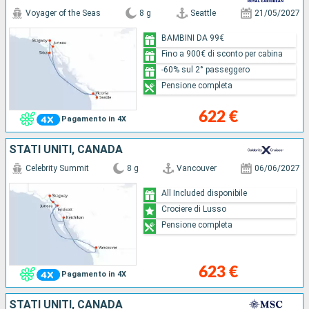
Voyager of the Seas
8 g
Seattle
21/05/2027
BAMBINI DA 99€
Fino a 900€ di sconto per cabina
-60% sul 2° passeggero
Pensione completa
622 €
Pagamento in 4X
STATI UNITI, CANADA
Celebrity Summit
8 g
Vancouver
06/06/2027
All Included disponibile
Crociere di Lusso
Pensione completa
623 €
Pagamento in 4X
STATI UNITI, CANADA