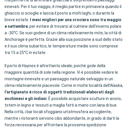
ma permette di ammirare ghiacciai e sorprendenti paesaggi
innevati. Per il tuo viaggio, è meglio partire in primavera quando il
ghiaccio si scioglie e lascia il posto a molti laghi, o durante la
breve estate.
I mesi migliori per una crociera sono tra maggio
e settembre
, per evitare di trovarsi al culmine dell'inverno polare
a -30°C. Se vuoi godere di un clima relativamente mite, la città di
Anchorage è perfetta. Grazie alla sua posizione a sud dello stato
e il suo clima subartico, le temperature medie sono comprese
tra 15 a 25°C in estate.
Il porto di Haynes è altrettanto ideale, poichè gode della
maggiore quantità di sole nella regione. Vi è possibile vedere le
montagne innevate e un paesaggio naturale selvaggio in un
clima relativamente piacevole. Come in molte località dell'Alaska,
l'artigianato è ricco di oggetti tradizionali elaborati dagli
eschimesi e gli indiani
. È possibile acquistare sculture in avorio,
totem in legno e tessuti a maglia fatti a mano con lana di bue.
Nella città, i bar locali sfoggiano un’atmosfera accogliente,
mentre i ristoranti servono cibo abbondante, in grado di darti la
forza necessaria per affrontare la prossima spedizione