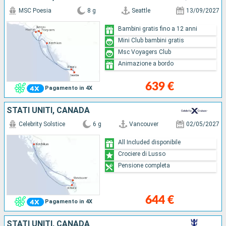
MSC Poesia
8 g
Seattle
13/09/2027
Bambini gratis fino a 12 anni
Mini Club bambini gratis
Msc Voyagers Club
Animazione a bordo
639 €
Pagamento in 4X
STATI UNITI, CANADA
Celebrity Solstice
6 g
Vancouver
02/05/2027
All Included disponibile
Crociere di Lusso
Pensione completa
644 €
Pagamento in 4X
STATI UNITI, CANADA