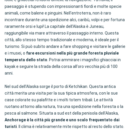
paesaggio è stupendo con impressionanti fiordi e molte specie
animali, come balene e pinguini. Nell'entroterra, non è raro
incontrare durante una spedizione alci, caribù, volpi e per fortuna
raramente orsi e lupi! La capitale dell'Alaska è Juneau,
raggiungibile via mare attraverso il passaggio interno. Questa
città, allo stesso tempo tradizionale e moderna, è ideale per il
turismo. Si può subito andare a fare shopping e visitare le gallerie
e i musei, o
fare escursioni nella più grande foresta pluviale
temperata dello stato
. Potrai ammirare i magnifici ghiacciai in
kayak e seguire la strada della corsa all'oro vecchia più di 100
anni.
Nel sud dell'Alaska sorge il porto di Ketchikan. Questa antica
città merita una visita per la sua tipica atmosfera, con le sue
case colorate su palafitte e i molti totem tribali. Le attività
ruotano attorno alla natura, tra una spedizione nella foresta o la
pesca al salmone. Situata a sud est della penisola dell'Alaska,
Anchorage è la città più grande e uno scalo frequentato dai
turisti
. Il clima è relativamente mite rispetto al resto dello stato.