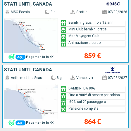
STATI UNITI, CANADA
MSC Poesia
8 g
Seattle
07/09/2026
Bambini gratis fino a 12 anni
Mini Club bambini gratis
Msc Voyagers Club
Animazione a bordo
859 €
Pagamento in 4X
STATI UNITI, CANADA
Anthem of the Seas
8 g
Vancouver
07/05/2027
BAMBINI DA 99€
Fino a 900€ di sconto per cabina
-60% sul 2° passeggero
Pensione completa
864 €
Pagamento in 4X