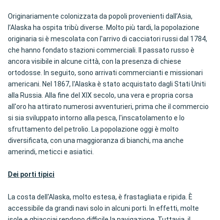
Originariamente colonizzata da popoli provenienti dall’Asia,
l’Alaska ha ospita tribù diverse. Molto più tardi, la popolazione
originaria si è mescolata con l'arrivo di cacciatori russi dal 1784,
che hanno fondato stazioni commerciali. Il passato russo è
ancora visibile in alcune città, con la presenza di chiese
ortodosse. In seguito, sono arrivati commercianti e missionari
americani. Nel 1867, l'Alaska è stato acquistato dagli Stati Uniti
alla Russia. Alla fine del XIX secolo, una vera e propria corsa
all'oro ha attirato numerosi avventurieri, prima che il commercio
si sia sviluppato intorno alla pesca, l'inscatolamento e lo
sfruttamento del petrolio. La popolazione oggi è molto
diversificata, con una maggioranza di bianchi, ma anche
amerindi, meticci e asiatici.
Dei porti tipici
La costa dell'Alaska, molto estesa, è frastagliata e ripida. È
accessibile da grandi navi solo in alcuni porti. In effetti, molte
isole e ghiacciai rendono difficile la navigazione. Tuttavia, il