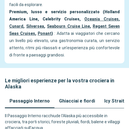
facili da esplorare.
Premium, lusso e servizio personalizzato (Holland
America Line, Celebrity Cruises,
Oceania Cruises
,
Cunard
,
Silversea
,
Seabourn Cruise Line
,
Regent Seven
Seas Cruises
,
Ponant
)
: Adatta ai viaggiatori che cercano
un livello più elevato, una gastronomia curata, un servizio
attento, ritmi più rilassati e un'esperienza più confortevole
di fronte a paesaggi grandiosi.
Le migliori esperienze per la vostra crociera in
Alaska
Passaggio Interno
Ghiacciai e fiordi
Icy Strait,
Il Passaggio Interno racchiude l'Alaska più accessibile in
crociera, tra porti storici, foreste pluviali, fiordi, balene e villaggi
affacciati sull'acqua.