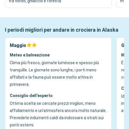
tra fiordo, ghiaccio e foresta.
mon
I periodi migliori per andare in crociera in Alaska
Maggio
Giu
Meteo e balneazione
Met
Clima più fresco, giornate luminose e spesso più
È il
tranquille. Le giornate sono lunghe, i porti meno
nume
affollati e la fauna può essere molto attiva in
cond
primavera.
Con
Consiglio dell'esperto
Idea
Ottima scelta se cercate prezzi migliori, meno
in f
affollamento e un'atmosfera ancora molto naturale.
atti
Prevedete indumenti caldi da indossare a strati sui
ponti esterni.