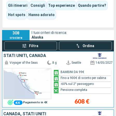
luce scivola sulle cime innevate.
Gli itinerari
Consigli
Top esperienze
Quando partire?
A seconda dell’itinerario scelto, l’esperienza può essere
adatta alle famiglie e spettacolare, incentrata sulla natura,
Hot spots
Hanno adorato
più culturale oppure più raffinata, a bordo di una nave dal
servizio accurato.
308
I tuoi criteri di ricerca:
Alaska
crociere
Filtra
Ordina
STATI UNITI, CANADA
Voyager of the Seas
8 g
Seattle
14/05/2027
BAMBINI DA 99€
Fino a 900€ di sconto per cabina
-60% sul 2° passeggero
Pensione completa
608 €
Pagamento in 4X
CANADA, STATI UNITI