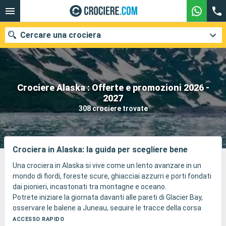
Cercare una crociera
Crociere Alaska : Offerte e promozioni 2026 -
Le nostre destinazioni
2027
308 crociere trovate
Mesi di partenza
Porti
Compagnie
Crociera in Alaska: la guida per scegliere bene
Ricerca
Una crociera in Alaska si vive come un lento avanzare in un
mondo di fiordi, foreste scure, ghiacciai azzurri e porti fondati
dai pionieri, incastonati tra montagne e oceano.
Potrete iniziare la giornata davanti alle pareti di Glacier Bay,
osservare le balene a Juneau, seguire le tracce della corsa
all’oro a Skagway e poi ritrovare il comfort della nave mentre la
ACCESSO RAPIDO