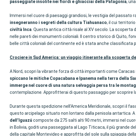
passeggiate insolite nei fiordi e ghiacciai della Patagonia
, un
Immersi nel cuore di paesaggi grandiosi, le vestigia del passat
insegneranno i segreti della cultura Tiahuanaco
, il cui territor
civiltà Inca
. Questa antica città risale al XV secolo. La scoperta
nelle pareti dei monumenti coloniali. Il centro storico di Quito, fon
belle città coloniali del continente ed è stata anche classificat
Crociere in Sud America: un viaggio itinerante alla scoperta de
A Nord, scopri la vibrante forza di città importanti come Caracas
spiccano le mitiche Copacabana e Ipanema nella terra della S
immerge nel cuore di una natura selvaggia persa tra le monta
contemplazione. Approfitterai di questo passaggio per scoprire la c
Durante questa spedizione nell’America Meridionale, scopri il fasci
questo arcipelago situato non lontano dalla penisola antartica. A ca
dell’Iguazú
composte da 275 salti alti 90 metri, immersi nel cuore
in Bolivia, goditi una passeggiata al Lago Titicaca, il più grande
della capitale Montevideo e approfitta del sole sulla spiaggia dell