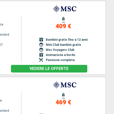
da
ca
409 €
andard
Bambini gratis fino a 12 anni
27
Mini Club bambini gratis
Msc Voyagers Club
Animazione a bordo
Pensione completa
VEDERE LE OFFERTE
da
na
469 €
andard