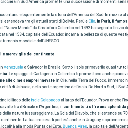
a crociera in Sud America promette una successione di momenti sensa
o raccontano eloquentemente la storia dell’America del Sud. In mezzo 
io si estendeva tra gli attuali stati di Bolivia, Perù e
Cile
.
In Perù, il famo
 del "Nuovo Mondo" da Cristoforo Colombo nel 1492 ha segnato l'inizio de
data nel 1534, capitale dell'Ecuador, incarna la bellezza di queste vestig
a patrimonio mondiale dall'UNESCO.
lle meraviglie del continente
 in
Venezuela
o Salvador in Brasile. Sotto il sole primaverile quasi tutto 
amba
. Le spiagge di Cartagena in Colombia ti promettono anche piacevoli
gne alle cime sempre innevate
. In Cile, nella Terra del Fuoco, immerso ne
ittà di Ushuaia, nella parte argentina dell’isola. Da Nord a Sud, il Sud
no idilliaco delle
isole Galapagos
al largo dell'Ecuador. Prova anche l’
vallo tra il Brasile e l'Argentina,
il continente ti offre una splendida
 della natura lussureggiante. La Gola del Diavolo, che si estende su 700
 del continente. La tua crociera ti porterà anche in Uruguay, soprannom
a località alla moda Punta del Este.
Buenos Aires
, la capitale dell'Argen