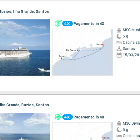
 Buzios, Ilha Grande, Santos
Pagamento in 4X
MSC Musi
5 g
Cabina st
Santos
15/03/20
 Ilha Grande, Buzios, Santos
Pagamento in 4X
MSC Divi
5 g
Cabina st