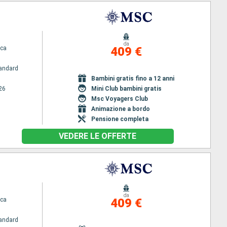
da
ca
409 €
andard
Bambini gratis fino a 12 anni
26
Mini Club bambini gratis
Msc Voyagers Club
Animazione a bordo
Pensione completa
VEDERE LE OFFERTE
da
ca
409 €
andard