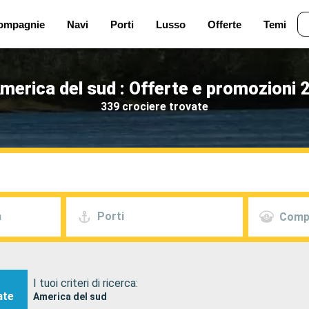
ompagnie
Navi
Porti
Lusso
Offerte
Temi
merica del sud : Offerte e promozioni 
339 crociere trovate
a
Porti
Comp
I tuoi criteri di ricerca:
ate
America del sud