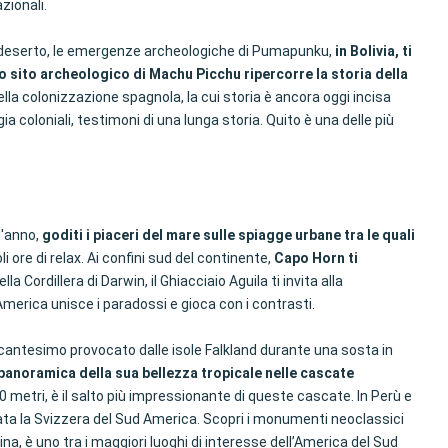
zionali.
al deserto, le emergenze archeologiche di Pumapunku,
in Bolivia, ti
so sito archeologico di Machu Picchu ripercorre la storia della
lla colonizzazione spagnola, la cui storia è ancora oggi incisa
ia coloniali, testimoni di una lunga storia. Quito è una delle più
l'anno,
goditi i piaceri del mare sulle spiagge urbane tra le quali
 ore di relax. Ai confini sud del continente,
Capo Horn ti
lla Cordillera di Darwin, il Ghiacciaio Aguila ti invita alla
 America unisce i paradossi e gioca con i contrasti.
incantesimo provocato dalle isole Falkland durante una sosta in
 panoramica della sua bellezza tropicale nelle cascate
 metri, è il salto più impressionante di queste cascate. In Perù e
inata la Svizzera del Sud America. Scopri i monumenti neoclassici
tina, è uno tra i maggiori luoghi di interesse dell’America del Sud