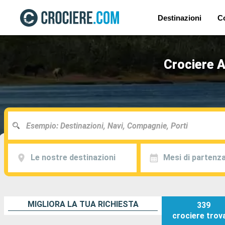
Destinazioni
C
Crociere A
Le nostre destinazioni
Mesi di partenz
MIGLIORA LA TUA RICHIESTA
339
crociere
trov