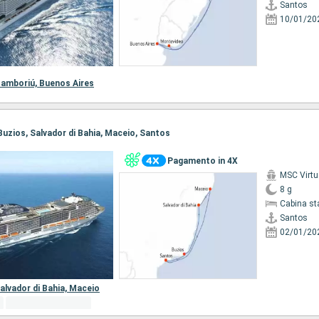
Santos
10/01/20
amboriú,
Buenos Aires
 Buzios, Salvador di Bahia, Maceio, Santos
Pagamento in 4X
MSC Virt
8 g
Cabina st
Santos
02/01/20
alvador di Bahia,
Maceio