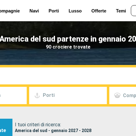
ompagnie
Navi
Porti
Lusso
Offerte
Temi
America del sud partenze in gennaio 2
90 crociere trovate
a
Porti
Comp
I tuoi criteri di ricerca:
ate
America del sud - gennaio 2027 - 2028