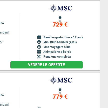
da
iew
729 €
andard
Bambini gratis fino a 12 anni
27
Mini Club bambini gratis
Msc Voyagers Club
Animazione a bordo
Pensione completa
VEDERE LE OFFERTE
da
iew
779 €
andard