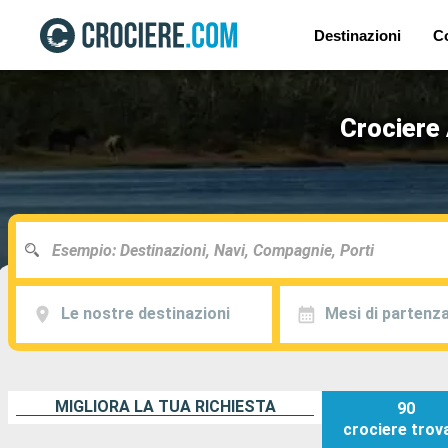
Destinazioni
C
Crociere 
Le nostre destinazioni
Mesi di partenz
MIGLIORA LA TUA RICHIESTA
90
crociere
trov