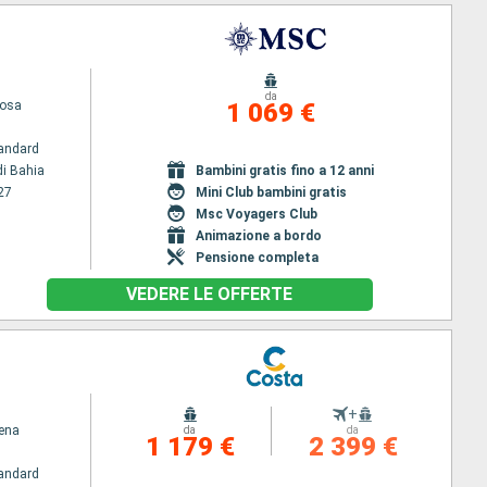
da
uosa
1 069 €
andard
di Bahia
Bambini gratis fino a 12 anni
27
Mini Club bambini gratis
Msc Voyagers Club
Animazione a bordo
Pensione completa
VEDERE LE OFFERTE
+
ena
da
da
1 179 €
2 399 €
andard