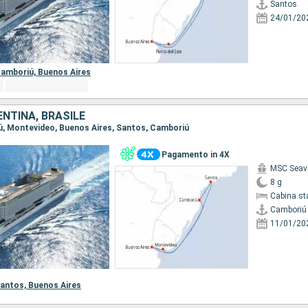
Santos
24/01/20
amboriú,
Buenos Aires
NTINA, BRASILE
iú, Montevideo, Buenos Aires, Santos, Camboriú
Pagamento in 4X
MSC Seav
8 g
Cabina st
Camboriú
11/01/20
antos,
Buenos Aires