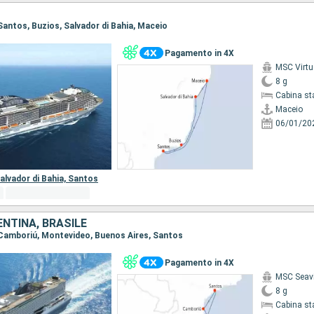
 Santos, Buzios, Salvador di Bahia, Maceio
Pagamento in 4X
MSC Virt
8 g
Cabina st
Maceio
06/01/20
alvador di Bahia,
Santos
NTINA, BRASILE
, Camboriú, Montevideo, Buenos Aires, Santos
Pagamento in 4X
MSC Seav
8 g
Cabina st