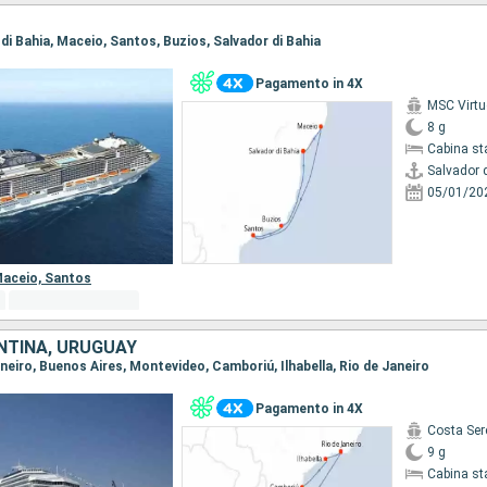
r di Bahia, Maceio, Santos, Buzios, Salvador di Bahia
Pagamento in 4X
MSC Virt
8 g
Cabina st
Salvador 
05/01/20
aceio,
Santos
NTINA, URUGUAY
Janeiro, Buenos Aires, Montevideo, Camboriú, Ilhabella, Rio de Janeiro
Pagamento in 4X
Costa Ser
9 g
Cabina st