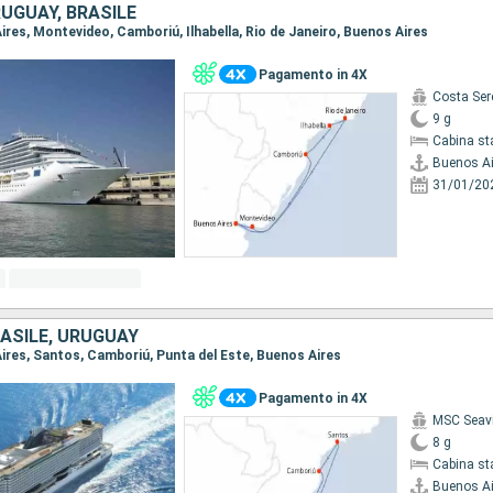
UGUAY, BRASILE
Aires, Montevideo, Camboriú, Ilhabella, Rio de Janeiro, Buenos Aires
Pagamento in 4X
Costa Ser
9 g
Cabina st
Buenos Ai
31/01/20
ASILE, URUGUAY
Aires, Santos, Camboriú, Punta del Este, Buenos Aires
Pagamento in 4X
MSC Seav
8 g
Cabina st
Buenos Ai