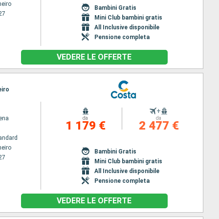
neiro
Bambini Gratis
27
Mini Club bambini gratis
All Inclusive disponibile
Pensione completa
VEDERE LE OFFERTE
eiro
+
ena
da
da
1 179 €
2 477 €
andard
neiro
Bambini Gratis
27
Mini Club bambini gratis
All Inclusive disponibile
Pensione completa
VEDERE LE OFFERTE