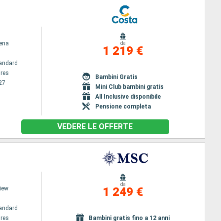
ena
da
1 219 €
andard
res
Bambini Gratis
27
Mini Club bambini gratis
All Inclusive disponibile
Pensione completa
VEDERE LE OFFERTE
da
iew
1 249 €
andard
res
Bambini gratis fino a 12 anni