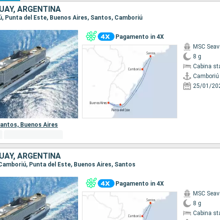
UAY, ARGENTINA
iú, Punta del Este, Buenos Aires, Santos, Camboriú
Pagamento in 4X
MSC Seav
8 g
Cabina st
Camboriú
25/01/20
antos,
Buenos Aires
UAY, ARGENTINA
, Camboriú, Punta del Este, Buenos Aires, Santos
Pagamento in 4X
MSC Seav
8 g
Cabina st