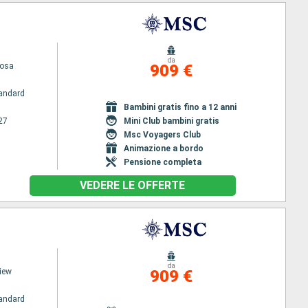
da
uosa
909 €
andard
Bambini gratis fino a 12 anni
27
Mini Club bambini gratis
Msc Voyagers Club
Animazione a bordo
Pensione completa
VEDERE LE OFFERTE
da
iew
909 €
andard