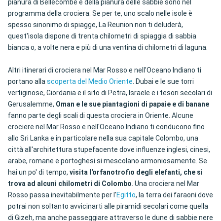
pianura di Bellecombe e della pianura delle sabbie sono nel
programma della crociera. Se per te, uno scalo nelle isole è
spesso sinonimo di spiagge, La Reunion non ti deluderà,
quest'isola dispone di trenta chilometri di spiaggia di sabbia
bianca o, a volte nera e più di una ventina di chilometri di laguna.
Altri itinerari di crociera nel Mar Rosso e nell'Oceano Indiano ti
portano alla
scoperta del Medio Oriente
. Dubai e le sue torri
vertiginose, Giordania e il sito di Petra, Israele e i tesori secolari di
Gerusalemme,
Oman e le sue piantagioni di papaie e di banane
fanno parte degli scali di questa crociera in Oriente. Alcune
crociere nel Mar Rosso e nell'Oceano Indiano ti conducono fino
allo Sri Lanka e in particolare nella sua capitale Colombo, una
città all'architettura stupefacente dove influenze inglesi, cinesi,
arabe, romane e portoghesi si mescolano armoniosamente. Se
hai un po' di tempo,
visita l'orfanotrofio degli elefanti, che si
trova ad alcuni chilometri di Colombo
. Una crociera nel Mar
Rosso passa inevitabilmente per l'
Egitto
, la terra dei faraoni dove
potrai non soltanto avvicinarti alle piramidi secolari come quella
di Gizeh, ma anche passeggiare attraverso le dune di sabbie nere