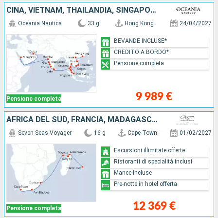
CINA, VIETNAM, THAILANDIA, SINGAPORE, MALESIA, SRI LANKA, INDIA, EMIRATI ARABI UNITI
Oceania Nautica
33 g
Hong Kong
24/04/2027
BEVANDE INCLUSE*
CREDITO A BORDO*
Pensione completa
9 989 €
Pensione completa
AFRICA DEL SUD, FRANCIA, MADAGASCAR, MAURITIUS
Seven Seas Voyager
16 g
Cape Town
01/02/2027
Escursioni illimitate offerte
Ristoranti di specialità inclusi
Mance incluse
Pre-notte in hotel offerta
12 369 €
Pensione completa