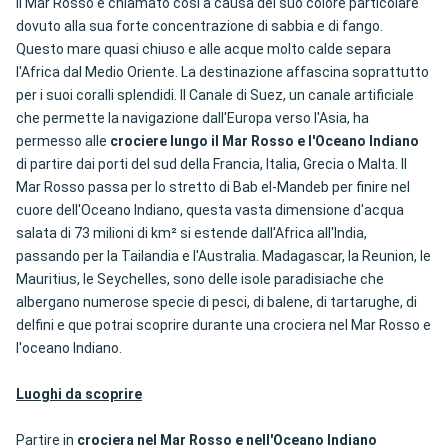
Il Mar Rosso è chiamato così a causa del suo colore particolare
dovuto alla sua forte concentrazione di sabbia e di fango.
Questo mare quasi chiuso e alle acque molto calde separa
l'Africa dal Medio Oriente. La destinazione affascina soprattutto
per i suoi coralli splendidi. Il Canale di Suez, un canale artificiale
che permette la navigazione dall'Europa verso l'Asia, ha
permesso alle
crociere lungo il Mar Rosso e l'Oceano Indiano
di partire dai porti del sud della Francia, Italia, Grecia o Malta. Il
Mar Rosso passa per lo stretto di Bab el-Mandeb per finire nel
cuore dell'Oceano Indiano, questa vasta dimensione d'acqua
salata di 73 milioni di km² si estende dall'Africa all'India,
passando per la Tailandia e l'Australia. Madagascar, la Reunion, le
Mauritius, le Seychelles, sono delle isole paradisiache che
albergano numerose specie di pesci, di balene, di tartarughe, di
delfini e que potrai scoprire durante una crociera nel Mar Rosso e
l'oceano Indiano.
Luoghi da scoprire
Partire in
crociera nel Mar Rosso e nell'Oceano Indiano