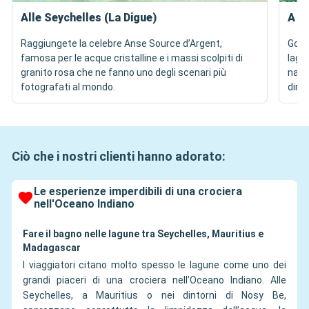
Alle Seychelles (La Digue)
A M
Raggiungete la celebre Anse Source d’Argent,
Gode
famosa per le acque cristalline e i massi scolpiti di
lagu
granito rosa che ne fanno uno degli scenari più
natur
fotografati al mondo.
dire
Ciò che i nostri clienti hanno adorato:
Le esperienze imperdibili di una crociera
nell'Oceano Indiano
Fare il bagno nelle lagune tra Seychelles, Mauritius e
Madagascar
I viaggiatori citano molto spesso le lagune come uno dei
grandi piaceri di una crociera nell’Oceano Indiano. Alle
Seychelles, a Mauritius o nei dintorni di Nosy Be,