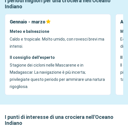
I periodi migliori per una crociera nell'Oceano
Indiano
Gennaio - marzo
Apr
Meteo e balneazione
Met
Caldo e tropicale. Molto umido, con rovesci brevi ma
Equi
intensi.
dimi
Il consiglio dell'esperto
Il c
Stagione dei cicloni nelle Mascarene e in
Il g
Madagascar. La navigazione è più incerta;
piog
privilegiate questo periodo per ammirare una natura
tari
rigogliosa.
I punti di interesse di una crociera nell'Oceano
Indiano