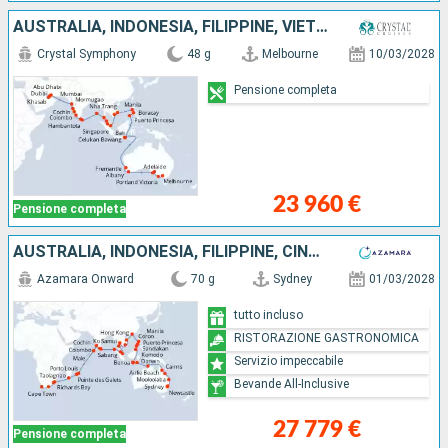
AUSTRALIA, INDONESIA, FILIPPINE, VIETNAM, SINGAPORE, MALESIA, THAILANDIA, SRI LANKA, INDIA, OMAN, EMIRATI ARABI UNITI
Crystal Symphony
48 g
Melbourne
10/03/2028
Pensione completa
23 960 €
Pensione completa
AUSTRALIA, INDONESIA, FILIPPINE, CINA, VIETNAM, THAILANDIA, SINGAPORE, MALESIA, SRI LANKA, INDIA, MALDIVE, MAURITIUS, FRANCIA, MADAGASCAR, AFRICA DEL SUD
Azamara Onward
70 g
Sydney
01/03/2028
tutto incluso
RISTORAZIONE GASTRONOMICA
Servizio impeccabile
Bevande All-Inclusive
27 779 €
Pensione completa