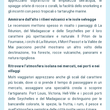
apprezzano soprattutto la limpidezza dell’acqua, le
spiagge orlate di rocce o coralli, la facilità dello snorkeling e
gli incontri con pesci tropicali o tartarughe marine.
Ammirare dall'alto i rilievi vulcanici e le isole selvagge
Le recensioni mettono spesso in risalto i paesaggi di La
Réunion, del Madagascar e delle Seychelles per il loro
carattere più spettacolare e naturale. Il Piton de la
Fournaise, i circhi di La Réunion, il Mont Passot e la Vallée de
Mai piacciono perché mostrano un altro volto della
destinazione, tra foreste, rocce vulcaniche, panorami e
natura rigogliosa.
Ritrovare l’atmosfera isolana nei mercati, nei porti e nei
villaggi
Molti viaggiatori apprezzano anche gli scali dal carattere
più locale, dove ci si prende il tempo di passeggiare in un
mercato, assaggiare una specialità creola o scoprire
l’artigianato. Port Louis, Victoria, Hell-Ville e i piccoli porti
delle Seychelles e del Madagascar si distinguono per le
bancarelle colorate, le spezie, la frutta, i rum, il pesce e
quell’atmosfera semplice delle città rivolte verso il mare.