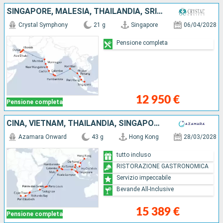
SINGAPORE, MALESIA, THAILANDIA, SRI LANKA, INDIA, OMAN, EMIRATI ARABI UNITI
Crystal Symphony
21 g
Singapore
06/04/2028
Pensione completa
12 950 €
Pensione completa
CINA, VIETNAM, THAILANDIA, SINGAPORE, MALESIA, INDONESIA, SRI LANKA, INDIA, MALDIVE, MAURITIUS, FRANCIA, MADAGASCAR, AFRICA DEL SUD
Azamara Onward
43 g
Hong Kong
28/03/2028
tutto incluso
RISTORAZIONE GASTRONOMICA
Servizio impeccabile
Bevande All-Inclusive
15 389 €
Pensione completa