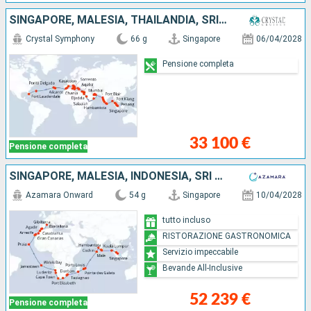
SINGAPORE, MALESIA, THAILANDIA, SRI LANKA, INDIA, EMIRATI ARABI UNITI, OMAN, ARABIA SAUDITA, GIORDANIA, EGITTO, GRECIA, MALTA, TUNISIA, ITALIA, SPAGNA, PORTOGALLO, REGNO UNITO, STATI UNITI
Crystal Symphony
66 g
Singapore
06/04/2028
Pensione completa
33 100 €
Pensione completa
SINGAPORE, MALESIA, INDONESIA, SRI LANKA, INDIA, MALDIVE, MAURITIUS, FRANCIA, MADAGASCAR, AFRICA DEL SUD, NAMIBIA, REGNO UNITO, CAPO VERDE, LANZAROTE, MAROCCO, GIBILTERRA, SPAGNA
Azamara Onward
54 g
Singapore
10/04/2028
tutto incluso
RISTORAZIONE GASTRONOMICA
Servizio impeccabile
Bevande All-Inclusive
52 239 €
Pensione completa