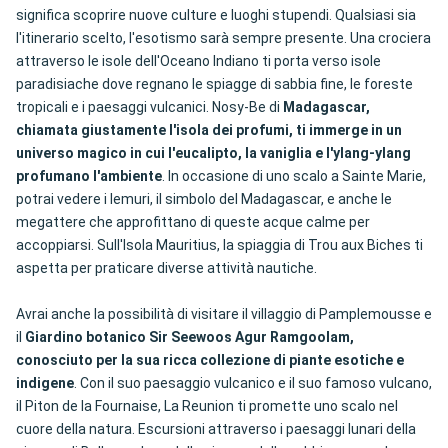
significa scoprire nuove culture e luoghi stupendi. Qualsiasi sia
l'itinerario scelto, l'esotismo sarà sempre presente. Una crociera
attraverso le isole dell'Oceano Indiano ti porta verso isole
paradisiache dove regnano le spiagge di sabbia fine, le foreste
tropicali e i paesaggi vulcanici. Nosy-Be di
Madagascar,
chiamata giustamente l'isola dei profumi, ti immerge in un
universo magico in cui l'eucalipto, la vaniglia e l'ylang-ylang
profumano l'ambiente
. In occasione di uno scalo a Sainte Marie,
potrai vedere i lemuri, il simbolo del Madagascar, e anche le
megattere che approfittano di queste acque calme per
accoppiarsi. Sull'Isola Mauritius, la spiaggia di Trou aux Biches ti
aspetta per praticare diverse attività nautiche.
Avrai anche la possibilità di visitare il villaggio di Pamplemousse e
il
Giardino botanico Sir Seewoos Agur Ramgoolam,
conosciuto per la sua ricca collezione di piante esotiche e
indigene
. Con il suo paesaggio vulcanico e il suo famoso vulcano,
il Piton de la Fournaise, La Reunion ti promette uno scalo nel
cuore della natura. Escursioni attraverso i paesaggi lunari della