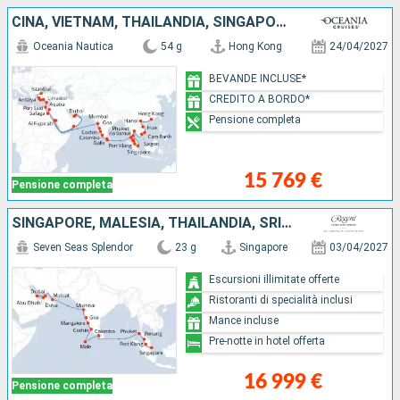
CINA, VIETNAM, THAILANDIA, SINGAPORE, MALESIA, SRI LANKA, INDIA, EMIRATI ARABI UNITI, OMAN, ARABIA SAUDITA, GIORDANIA, EGITTO, CIPRO, GRECIA, TURCHIA
Oceania Nautica
54 g
Hong Kong
24/04/2027
BEVANDE INCLUSE*
CREDITO A BORDO*
Pensione completa
15 769 €
Pensione completa
SINGAPORE, MALESIA, THAILANDIA, SRI LANKA, MALDIVE, INDIA, OMAN, QATAR, EMIRATI ARABI UNITI
Seven Seas Splendor
23 g
Singapore
03/04/2027
Escursioni illimitate offerte
Ristoranti di specialità inclusi
Mance incluse
Pre-notte in hotel offerta
16 999 €
Pensione completa