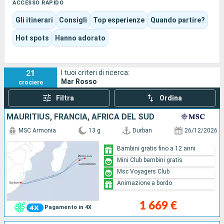
snorkeling eccezionale, per poi esplorare in Madagascar una
ACCESSO RAPIDO
natura più selvaggia, tra lemuri, balene e scali dal fascino più
Gli itinerari
Consigli
Top esperienze
Quando partire?
autentico.
La destinazione unisce con grande naturalezza bagni,
Hot spots
Hanno adorato
paesaggi maestosi, una biodiversità rara e l’arte di vivere
isolana, offrendo un’esperienza all’insegna tanto del relax
quanto della scoperta.
21
I tuoi criteri di ricerca:
Mar Rosso
crociere
Filtra
Ordina
MAURITIUS, FRANCIA, AFRICA DEL SUD
MSC Armonia
13 g
Durban
26/12/2026
Bambini gratis fino a 12 anni
Mini Club bambini gratis
Msc Voyagers Club
Animazione a bordo
1 669 €
Pagamento in 4X