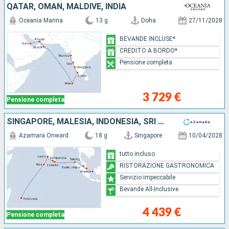
QATAR, OMAN, MALDIVE, INDIA
Oceania Marina
13 g
Doha
27/11/2028
BEVANDE INCLUSE*
CREDITO A BORDO*
Pensione completa
3 729 €
Pensione completa
SINGAPORE, MALESIA, INDONESIA, SRI LANKA, INDIA, MALDIVE, MAURITIUS
Azamara Onward
18 g
Singapore
10/04/2028
tutto incluso
RISTORAZIONE GASTRONOMICA
Servizio impeccabile
Bevande All-Inclusive
4 439 €
Pensione completa