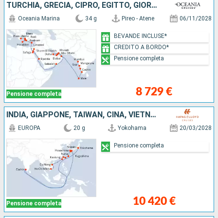
TURCHIA, GRECIA, CIPRO, EGITTO, GIORDANIA, ARABIA SAUDITA, EMIRATI ARABI UNITI, QATAR, OMAN, MALDIVE, INDIA
Oceania Marina
34 g
Pireo - Atene
06/11/2028
BEVANDE INCLUSE*
CREDITO A BORDO*
Pensione completa
8 729 €
Pensione completa
INDIA, GIAPPONE, TAIWAN, CINA, VIETNAM
EUROPA
20 g
Yokohama
20/03/2028
Pensione completa
10 420 €
Pensione completa