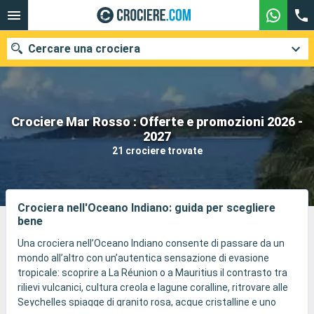
Cercare una crociera
Crociere Mar Rosso : Offerte e promozioni 2026 -
Le nostre destinazioni
2027
21 crociere trovate
Mesi di partenza
Porti
Compagnie
Crociera nell'Oceano Indiano: guida per scegliere
bene
Ricerca
Una crociera nell’Oceano Indiano consente di passare da un
mondo all’altro con un’autentica sensazione di evasione
tropicale: scoprire a La Réunion o a Mauritius il contrasto tra
rilievi vulcanici, cultura creola e lagune coralline, ritrovare alle
Seychelles spiagge di granito rosa, acque cristalline e uno