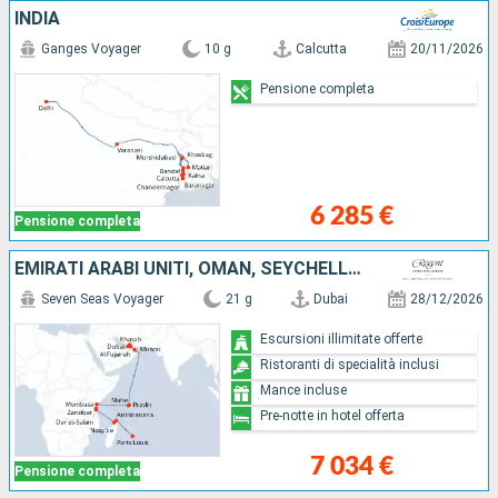
INDIA
Ganges Voyager
10 g
Calcutta
20/11/2026
Pensione completa
6 285 €
Pensione completa
EMIRATI ARABI UNITI, OMAN, SEYCHELLES, KENIA, TANZANIA, MADAGASCAR, MAURITIUS
Seven Seas Voyager
21 g
Dubai
28/12/2026
Escursioni illimitate offerte
Ristoranti di specialità inclusi
Mance incluse
Pre-notte in hotel offerta
7 034 €
Pensione completa