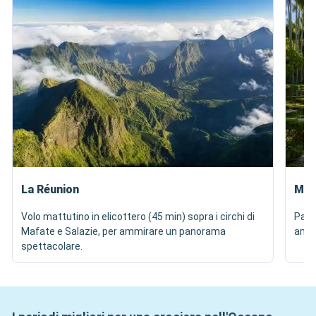
La Réunion
Mau
Volo mattutino in elicottero (45 min) sopra i circhi di
Pass
Mafate e Salazie, per ammirare un panorama
ammir
spettacolare.