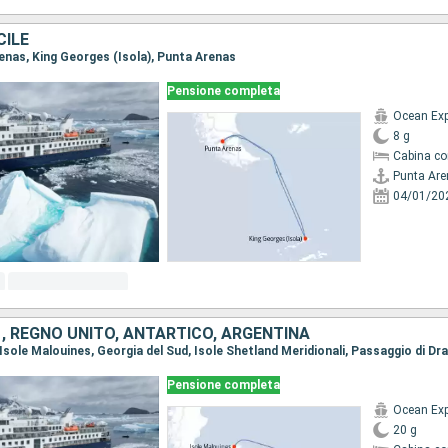
CILE
renas, King Georges (Isola), Punta Arenas
Pensione completa
Ocean Exp
8 g
Cabina co
Punta Ar
04/01/20
 , REGNO UNITO, ANTARTICO, ARGENTINA
, Isole Malouines, Georgia del Sud, Isole Shetland Meridionali, Passaggio di Dr
Pensione completa
Ocean Exp
20 g