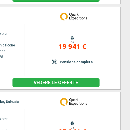
lorer
da
19 941 €
n balcone
enas
28
Pensione completa
VEDERE LE OFFERTE
ake, Ushuaia
lorer
da