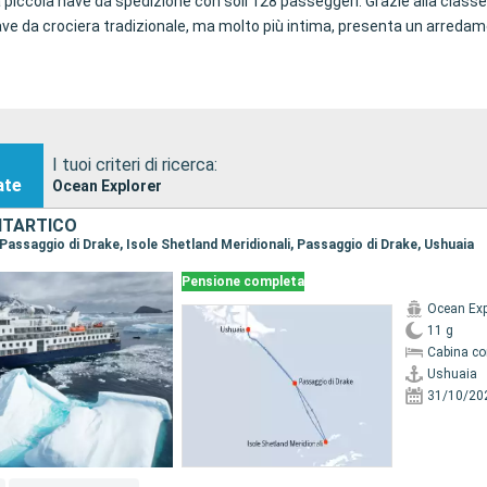
piccola nave da spedizione con soli 128 passeggeri. Grazie alla classe 
ave da crociera tradizionale, ma molto più intima, presenta un arredame
I tuoi criteri di ricerca:
ate
Ocean Explorer
NTARTICO
, Passaggio di Drake, Isole Shetland Meridionali, Passaggio di Drake, Ushuaia
Pensione completa
Ocean Exp
11 g
Cabina co
Ushuaia
31/10/20