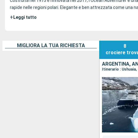
Costruita nel 1975 e rinnovata nel 2017, l’Ocean Adventurer è una 
rapide nelle regioni polari. Elegante e ben attrezzata come una n
+
Leggi tutto
MIGLIORA LA TUA RICHIESTA
8
crociere
trov
ARGENTINA, A
Itinerario : Ushuaia