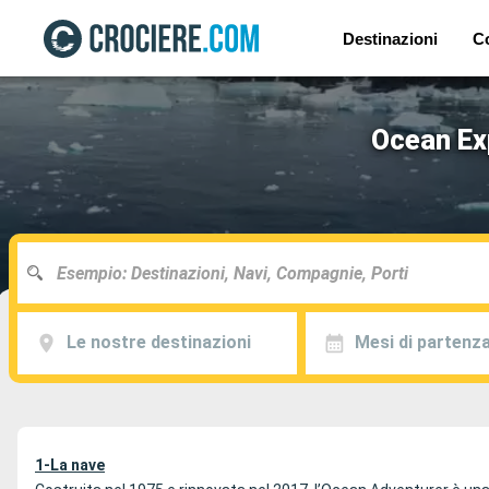
Destinazioni
C
Ocean Exp
Le nostre destinazioni
Mesi di partenz
1-La nave