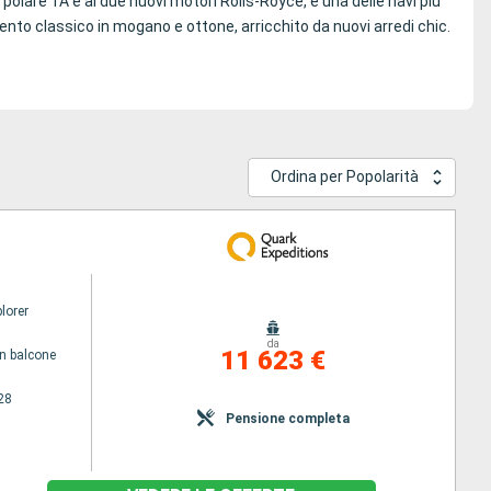
polare 1A e ai due nuovi motori Rolls-Royce, è una delle navi più
nto classico in mogano e ottone, arricchito da nuovi arredi chic.
Ordina per Popolarità
lorer
da
11 623 €
n balcone
28
Pensione completa