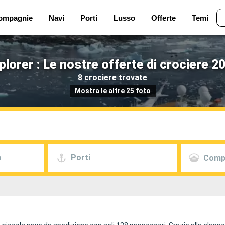
ompagnie
Navi
Porti
Lusso
Offerte
Temi
lorer : Le nostre offerte di crociere 2
8 crociere trovate
Mostra le altre 25 foto
a
Porti
Comp