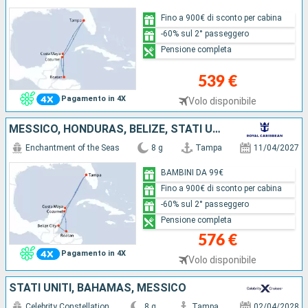
Fino a 900€ di sconto per cabina
-60% sul 2° passeggero
Pensione completa
539 €
Pagamento in 4X
Volo disponibile
MESSICO, HONDURAS, BELIZE, STATI UNITI
Enchantment of the Seas
8 g
Tampa
11/04/2027
BAMBINI DA 99€
Fino a 900€ di sconto per cabina
-60% sul 2° passeggero
Pensione completa
576 €
Pagamento in 4X
Volo disponibile
STATI UNITI, BAHAMAS, MESSICO
Celebrity Constellation
8 g
Tampa
02/04/2028