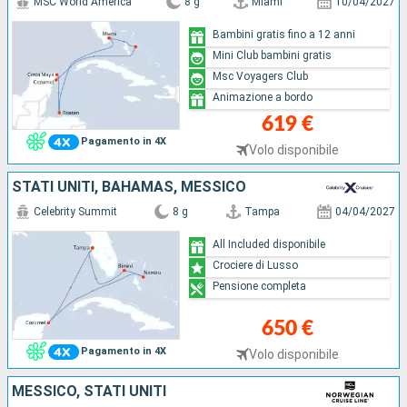
MSC World America
8 g
Miami
10/04/2027
Bambini gratis fino a 12 anni
Mini Club bambini gratis
Msc Voyagers Club
Animazione a bordo
619 €
Pagamento in 4X
Volo disponibile
STATI UNITI, BAHAMAS, MESSICO
Celebrity Summit
8 g
Tampa
04/04/2027
All Included disponibile
Crociere di Lusso
Pensione completa
650 €
Pagamento in 4X
Volo disponibile
MESSICO, STATI UNITI