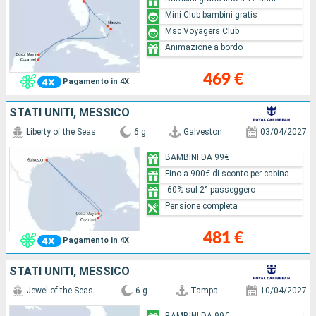
Mini Club bambini gratis
Msc Voyagers Club
Animazione a bordo
469 €
Pagamento in 4X
STATI UNITI, MESSICO
Liberty of the Seas
6 g
Galveston
03/04/2027
BAMBINI DA 99€
Fino a 900€ di sconto per cabina
-60% sul 2° passeggero
Pensione completa
481 €
Pagamento in 4X
STATI UNITI, MESSICO
Jewel of the Seas
6 g
Tampa
10/04/2027
BAMBINI DA 99€