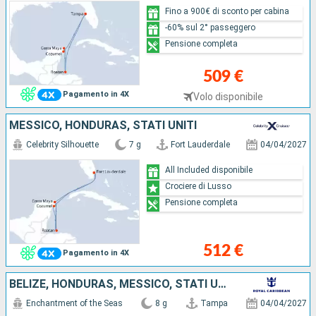
Fino a 900€ di sconto per cabina
-60% sul 2° passeggero
Pensione completa
509 €
Pagamento in 4X
Volo disponibile
MESSICO, HONDURAS, STATI UNITI
Celebrity Silhouette
7 g
Fort Lauderdale
04/04/2027
All Included disponibile
Crociere di Lusso
Pensione completa
512 €
Pagamento in 4X
BELIZE, HONDURAS, MESSICO, STATI UNITI
Enchantment of the Seas
8 g
Tampa
04/04/2027