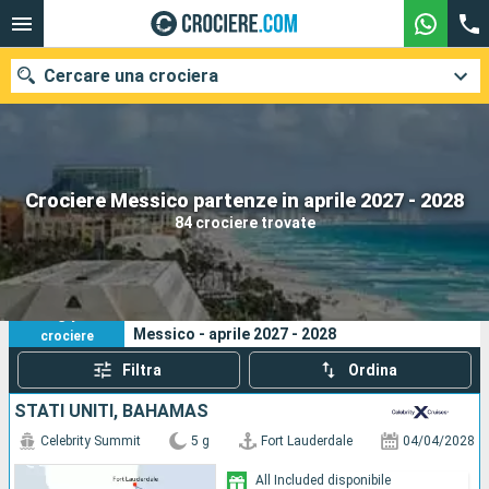
Cercare una crociera
Le nostre destinazioni
Crociere Messico partenze in aprile 2027 - 2028
84 crociere trovate
Mesi di partenza
Porti
Compagnie
84
I tuoi criteri di ricerca:
Messico - aprile 2027 - 2028
crociere
Ricerca
Filtra
Ordina
STATI UNITI, BAHAMAS
Celebrity Summit
5 g
Fort Lauderdale
04/04/2028
All Included disponibile