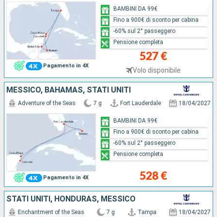
BAMBINI DA 99€
Fino a 900€ di sconto per cabina
-60% sul 2° passeggero
Pensione completa
527 €
Pagamento in 4X
Volo disponibile
MESSICO, BAHAMAS, STATI UNITI
Adventure of the Seas
7 g
Fort Lauderdale
18/04/2027
BAMBINI DA 99€
Fino a 900€ di sconto per cabina
-60% sul 2° passeggero
Pensione completa
528 €
Pagamento in 4X
STATI UNITI, HONDURAS, MESSICO
Enchantment of the Seas
7 g
Tampa
18/04/2027