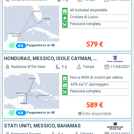
All Included disponibile
Crociere di Lusso
Pensione completa
579 €
Pagamento in 4X
HONDURAS, MESSICO, ISOLE CAYMAN, STATI UNITI
Radiance of the Seas
9 g
Tampa
17/04/2027
Fino a 900€ di sconto per cabina
-60% sul 2° passeggero
Pensione completa
589 €
Pagamento in 4X
Volo disponibile
STATI UNITI, MESSICO, BAHAMAS