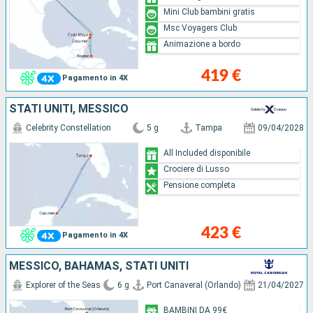
Mini Club bambini gratis
Msc Voyagers Club
Animazione a bordo
419 €
Pagamento in 4X
STATI UNITI, MESSICO
Celebrity Constellation
5 g
Tampa
09/04/2028
All Included disponibile
Crociere di Lusso
Pensione completa
423 €
Pagamento in 4X
MESSICO, BAHAMAS, STATI UNITI
Explorer of the Seas
6 g
Port Canaveral (Orlando)
21/04/2027
BAMBINI DA 99€