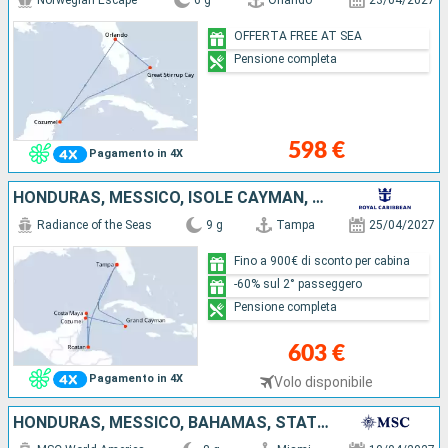
Norwegian Escape
6 g
Orlando
23/04/2027
OFFERTA FREE AT SEA
Pensione completa
598 €
Pagamento in 4X
HONDURAS, MESSICO, ISOLE CAYMAN, STATI UNITI
Radiance of the Seas
9 g
Tampa
25/04/2027
Fino a 900€ di sconto per cabina
-60% sul 2° passeggero
Pensione completa
603 €
Pagamento in 4X
Volo disponibile
HONDURAS, MESSICO, BAHAMAS, STATI UNITI