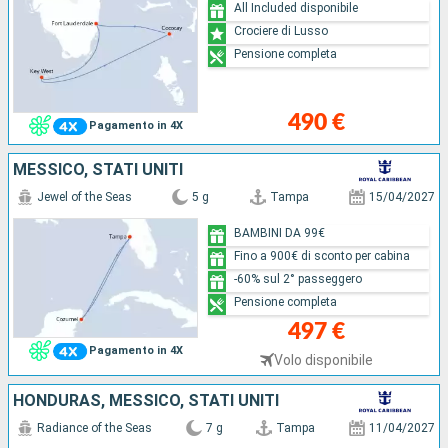
All Included disponibile
Crociere di Lusso
Pensione completa
490 €
Pagamento in 4X
MESSICO, STATI UNITI
Jewel of the Seas
5 g
Tampa
15/04/2027
BAMBINI DA 99€
Fino a 900€ di sconto per cabina
-60% sul 2° passeggero
Pensione completa
497 €
Pagamento in 4X
Volo disponibile
HONDURAS, MESSICO, STATI UNITI
Radiance of the Seas
7 g
Tampa
11/04/2027