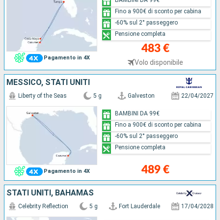
Fino a 900€ di sconto per cabina
-60% sul 2° passeggero
Pensione completa
483 €
Pagamento in 4X
Volo disponibile
MESSICO, STATI UNITI
Liberty of the Seas
5 g
Galveston
22/04/2027
BAMBINI DA 99€
Fino a 900€ di sconto per cabina
-60% sul 2° passeggero
Pensione completa
489 €
Pagamento in 4X
STATI UNITI, BAHAMAS
Celebrity Reflection
5 g
Fort Lauderdale
17/04/2028