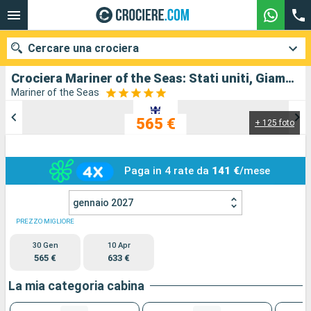
Cercare una crociera
Crociera Mariner of the Seas: Stati uniti, Giamaica, isole Cayman, Messico in partenza da New Orleans
Mariner of the Seas
565 €
+ 125 foto
Le nostre destinazioni
Mesi di partenza
Paga in 4 rate da
141 €
/mese
Porti
Compagnie
gennaio 2027
Ricerca
PREZZO MIGLIORE
30 Gen
10 Apr
565 €
633 €
La mia categoria cabina