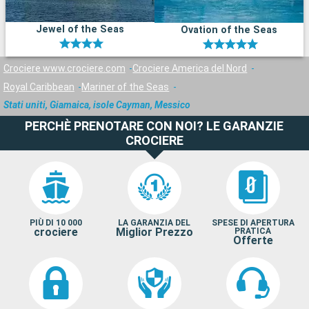
Jewel of the Seas
Ovation of the Seas
Crociere www.crociere.com
Crociere America del Nord
Royal Caribbean
Mariner of the Seas
Stati uniti, Giamaica, isole Cayman, Messico
PERCHÈ PRENOTARE CON NOI? LE GARANZIE
CROCIERE
PIÙ DI 10 000
LA GARANZIA DEL
SPESE DI APERTURA
crociere
Miglior Prezzo
PRATICA
Offerte