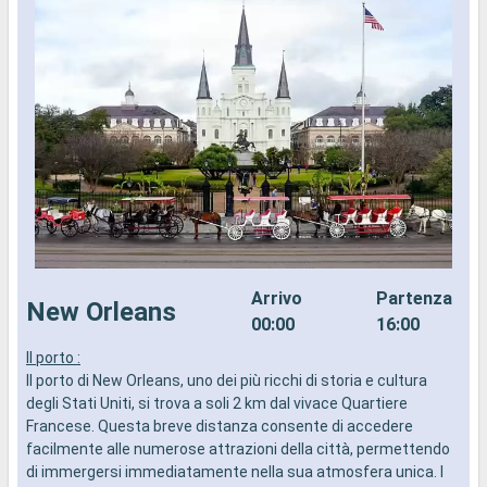
Arrivo
Partenza
New Orleans
00:00
16:00
Il porto :
I
Il porto di New Orleans, uno dei più ricchi di storia e cultura
d
degli Stati Uniti, si trova a soli 2 km dal vivace Quartiere
a
Francese. Questa breve distanza consente di accedere
i
facilmente alle numerose attrazioni della città, permettendo
di immergersi immediatamente nella sua atmosfera unica. I