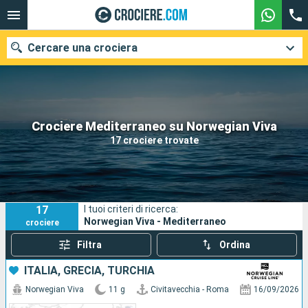
Cercare una crociera
Le nostre destinazioni
Crociere Mediterraneo su Norwegian Viva
17 crociere trovate
Mesi di partenza
Porti
Compagnie
17
I tuoi criteri di ricerca:
Ricerca
Norwegian Viva - Mediterraneo
crociere
Filtra
Ordina
ITALIA, GRECIA, TURCHIA
Norwegian Viva
11 g
Civitavecchia - Roma
16/09/2026