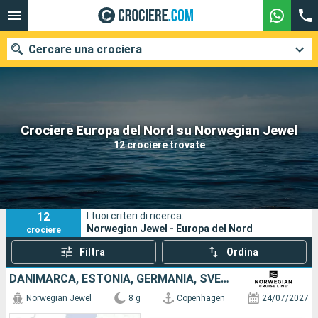
Cercare una crociera
Le nostre destinazioni
Crociere Europa del Nord su Norwegian Jewel
12 crociere trovate
Mesi di partenza
Porti
Compagnie
12
I tuoi criteri di ricerca:
Ricerca
Norwegian Jewel - Europa del Nord
crociere
Filtra
Ordina
DANIMARCA, ESTONIA, GERMANIA, SVEZIA, LETTONIA, FINLANDIA, POLONIA
Norwegian Jewel
8 g
Copenhagen
24/07/2027