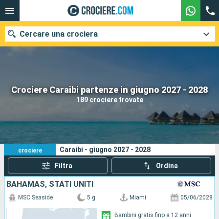
Cercare una crociera
Le nostre destinazioni
Crociere Caraibi partenze in giugno 2027 - 2028
189 crociere trovate
Mesi di partenza
Porti
Compagnie
189
I tuoi criteri di ricerca:
Caraibi - giugno 2027 - 2028
crociere
Ricerca
Filtra
Ordina
BAHAMAS, STATI UNITI
MSC Seaside
5 g
Miami
05/06/2028
Bambini gratis fino a 12 anni