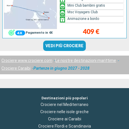
Mini Club bambini gratis
Msc Voyagers Club
Animazione a bordo
409 €
Pagamento in 4X
VEDI PIÙ CROCIERE
Crociere www.crociere.com
Le nostre destinazioni marittime
Crociere Caraibi
Partenze in giugno 2027 - 2028
Destinazioni più popolari
Crociere nel Mediterraneo
Crociere nelle isole greche
Crociere ai Caraibi
Crociere Flordi e Scandinavia