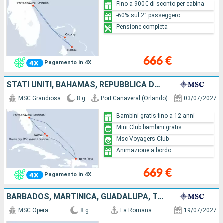
Fino a 900€ di sconto per cabina
-60% sul 2° passeggero
Pensione completa
666 €
Pagamento in 4X
STATI UNITI, BAHAMAS, REPUBBLICA DOMINICANA
MSC Grandiosa
8 g
Port Canaveral (Orlando)
03/07/2027
Bambini gratis fino a 12 anni
Mini Club bambini gratis
Msc Voyagers Club
Animazione a bordo
669 €
Pagamento in 4X
BARBADOS, MARTINICA, GUADALUPA, TORTOLA, REPUBBLICA DOMINICANA
MSC Opera
8 g
La Romana
19/07/2027