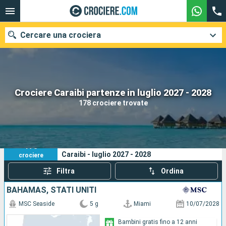
Cercare una crociera
Le nostre destinazioni
Crociere Caraibi partenze in luglio 2027 - 2028
178 crociere trovate
Mesi di partenza
Porti
Compagnie
178
I tuoi criteri di ricerca:
Caraibi - luglio 2027 - 2028
crociere
Ricerca
Filtra
Ordina
BAHAMAS, STATI UNITI
MSC Seaside
5 g
Miami
10/07/2028
Bambini gratis fino a 12 anni