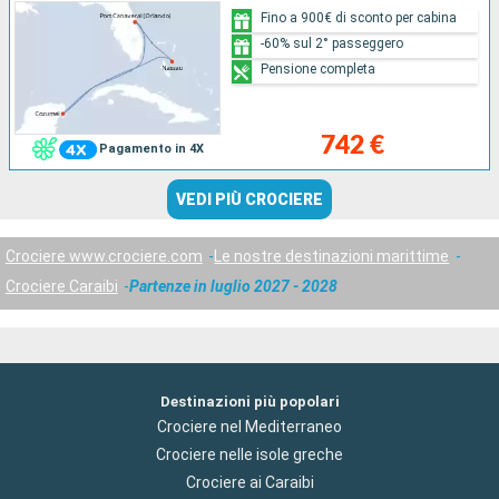
Fino a 900€ di sconto per cabina
-60% sul 2° passeggero
Pensione completa
742 €
Pagamento in 4X
VEDI PIÙ CROCIERE
Crociere www.crociere.com
Le nostre destinazioni marittime
Crociere Caraibi
Partenze in luglio 2027 - 2028
Destinazioni più popolari
Crociere nel Mediterraneo
Crociere nelle isole greche
Crociere ai Caraibi