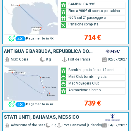
BAMBINI DA 99€
Fino a 900€ di sconto per cabina
-60% sul 2° passeggero
Pensione completa
714 €
Pagamento in 4X
ANTIGUA E BARBUDA, REPUBBLICA DOMINICANA, BARBADOS, MARTINICA
MSC Opera
8 g
Fort de France
02/07/2027
Bambini gratis fino a 12 anni
Mini Club bambini gratis
Msc Voyagers Club
Animazione a bordo
739 €
Pagamento in 4X
STATI UNITI, BAHAMAS, MESSICO
Adventure of the Seas
6 g
Port Canaveral (Orlando)
14/07/2027