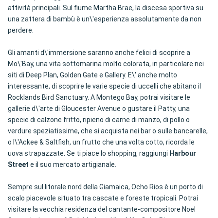
attività principali. Sul fiume Martha Brae, la discesa sportiva su
una zattera di bambù è un\'esperienza assolutamente da non
perdere.
Gli amanti d\'immersione saranno anche felici di scoprire a
Mo\'Bay, una vita sottomarina molto colorata, in particolare nei
siti di Deep Plan, Golden Gate e Gallery. E\' anche molto
interessante, di scoprire le varie specie di uccelli che abitano il
Rocklands Bird Sanctuary. A Montego Bay, potrai visitare le
gallerie d\'arte di Gloucester Avenue o gustare il Patty, una
specie di calzone fritto, ripieno di carne di manzo, di pollo o
verdure speziatissime, che si acquista nei bar o sulle bancarelle,
o l\'Ackee & Saltfish, un frutto che una volta cotto, ricorda le
uova strapazzate. Se ti piace lo shopping, raggiungi
Harbour
Street
e il suo mercato artigianale.
Sempre sul litorale nord della Giamaica, Ocho Rios è un porto di
scalo piacevole situato tra cascate e foreste tropicali. Potrai
visitare la vecchia residenza del cantante-compositore Noel