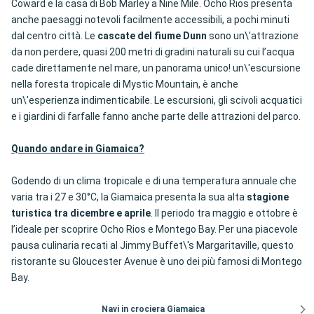
Coward e la casa di Bob Marley a Nine Mile. Ocho Rios presenta
anche paesaggi notevoli facilmente accessibili, a pochi minuti
dal centro città. Le
cascate del fiume Dunn
sono un\'attrazione
da non perdere, quasi 200 metri di gradini naturali su cui l’acqua
cade direttamente nel mare, un panorama unico! un\'escursione
nella foresta tropicale di Mystic Mountain, è anche
un\'esperienza indimenticabile. Le escursioni, gli scivoli acquatici
e i giardini di farfalle fanno anche parte delle attrazioni del parco.
Quando andare in Giamaica?
Godendo di un clima tropicale e di una temperatura annuale che
varia tra i 27 e 30°C, la Giamaica presenta la sua alta
stagione
turistica tra dicembre e aprile
. Il periodo tra maggio e ottobre è
l’ideale per scoprire Ocho Rios e Montego Bay. Per una piacevole
pausa culinaria recati al Jimmy Buffet\'s Margaritaville, questo
ristorante su Gloucester Avenue è uno dei più famosi di Montego
Bay.
Navi in crociera Giamaica