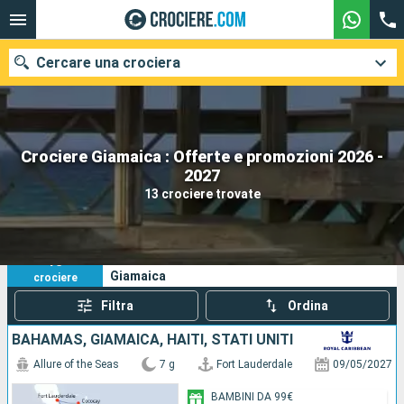
Cercare una crociera
Crociere Giamaica : Offerte e promozioni 2026 -
Le nostre destinazioni
2027
13 crociere trovate
Mesi di partenza
Porti
Compagnie
13
I tuoi criteri di ricerca:
Giamaica
crociere
Ricerca
Filtra
Ordina
BAHAMAS, GIAMAICA, HAITI, STATI UNITI
Allure of the Seas
7 g
Fort Lauderdale
09/05/2027
BAMBINI DA 99€