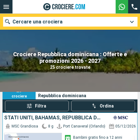
Cercare una crociera
Crociere Repubblica dominicana : Offerte e
Le nostre destinazioni
promozioni 2026 - 2027
25 crociere trovate
Mesi di partenza
Porti
Compagnie
25
I tuoi criteri di ricerca:
Repubblica dominicana
crociere
Ricerca
Filtra
Ordina
STATI UNITI, BAHAMAS, REPUBBLICA DOMINICANA
MSC Grandiosa
8 g
Port Canaveral (Orlando)
05/12/2026
Bambini gratis fino a 12 anni