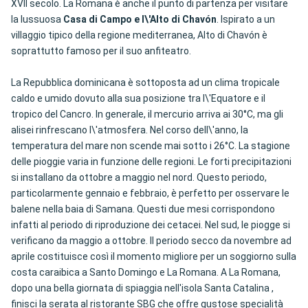
XVII secolo. La Romana è anche il punto di partenza per visitare
la lussuosa
Casa di Campo e l\'Alto di Chavón
. Ispirato a un
villaggio tipico della regione mediterranea, Alto di Chavón è
soprattutto famoso per il suo anfiteatro.
La Repubblica dominicana è sottoposta ad un clima tropicale
caldo e umido dovuto alla sua posizione tra l\'Equatore e il
tropico del Cancro. In generale, il mercurio arriva ai 30°C, ma gli
alisei rinfrescano l\'atmosfera. Nel corso dell\'anno, la
temperatura del mare non scende mai sotto i 26°C. La stagione
delle pioggie varia in funzione delle regioni. Le forti precipitazioni
si installano da ottobre a maggio nel nord. Questo periodo,
particolarmente gennaio e febbraio, è perfetto per osservare le
balene nella baia di Samana. Questi due mesi corrispondono
infatti al periodo di riproduzione dei cetacei. Nel sud, le piogge si
verificano da maggio a ottobre. Il periodo secco da novembre ad
aprile costituisce così il momento migliore per un soggiorno sulla
costa caraibica a Santo Domingo e La Romana. A La Romana,
dopo una bella giornata di spiaggia nell'isola Santa Catalina ,
finisci la serata al ristorante SBG che offre gustose specialità