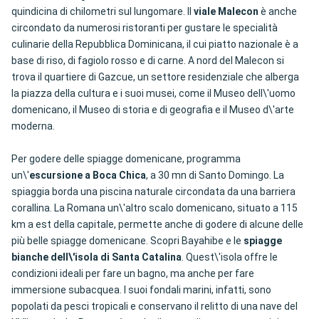
quindicina di chilometri sul lungomare. Il
viale Malecon
è anche
circondato da numerosi ristoranti per gustare le specialità
culinarie della Repubblica Dominicana, il cui piatto nazionale è a
base di riso, di fagiolo rosso e di carne. A nord del Malecon si
trova il quartiere di Gazcue, un settore residenziale che alberga
la piazza della cultura e i suoi musei, come il Museo dell\'uomo
domenicano, il Museo di storia e di geografia e il Museo d\'arte
moderna.
Per godere delle spiagge domenicane, programma
un\'
escursione a Boca Chica
, a 30 mn di Santo Domingo. La
spiaggia borda una piscina naturale circondata da una barriera
corallina. La Romana un\'altro scalo domenicano, situato a 115
km a est della capitale, permette anche di godere di alcune delle
più belle spiagge domenicane. Scopri Bayahibe e le
spiagge
bianche dell\'isola di Santa Catalina
. Quest\'isola offre le
condizioni ideali per fare un bagno, ma anche per fare
immersione subacquea. I suoi fondali marini, infatti, sono
popolati da pesci tropicali e conservano il relitto di una nave del