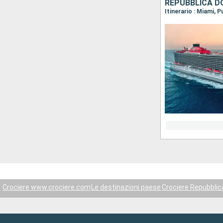
REPUBBLICA DO
Itinerario : Miami, 
Crociere www.crociere.com
Le destinazioni paese
Crociere Repubbli