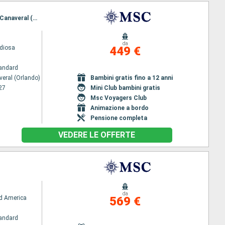
Itinerario : Port Canaveral (Orlando), Nassau, Ocean cay MSC marine reserve, Puerto Plata, Port Canaveral (Orlando)
da
diosa
449 €
andard
veral (Orlando)
Bambini gratis fino a 12 anni
27
Mini Club bambini gratis
Msc Voyagers Club
Animazione a bordo
Pensione completa
VEDERE LE OFFERTE
da
d America
569 €
andard