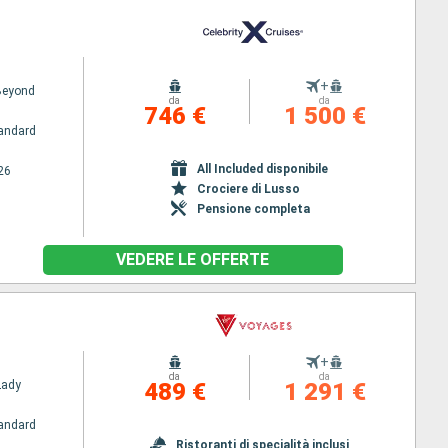
+
 Beyond
da
da
746 €
1 500 €
andard
All Included disponibile
26
Crociere di Lusso
Pensione completa
VEDERE LE OFFERTE
+
da
da
Lady
489 €
1 291 €
andard
Ristoranti di specialità inclusi