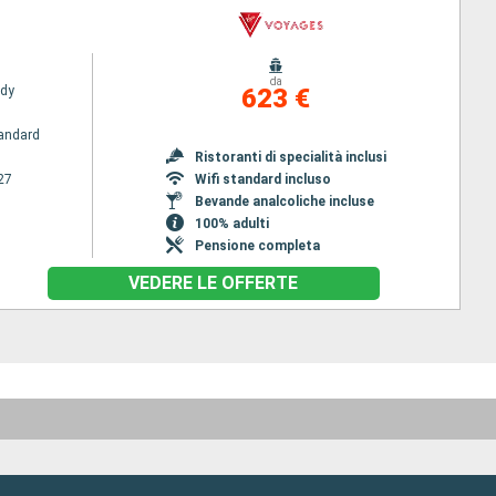
da
ady
623 €
andard
Ristoranti di specialità inclusi
27
Wifi standard incluso
Bevande analcoliche incluse
100% adulti
Pensione completa
VEDERE LE OFFERTE