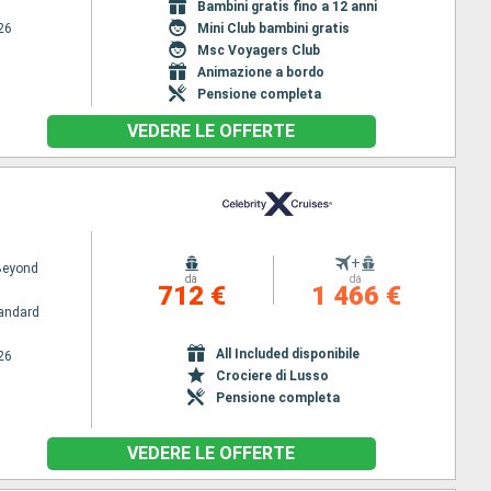
Bambini gratis fino a 12 anni
26
Mini Club bambini gratis
Msc Voyagers Club
Animazione a bordo
Pensione completa
VEDERE LE OFFERTE
+
 Beyond
da
da
712 €
1 466 €
andard
All Included disponibile
26
Crociere di Lusso
Pensione completa
VEDERE LE OFFERTE