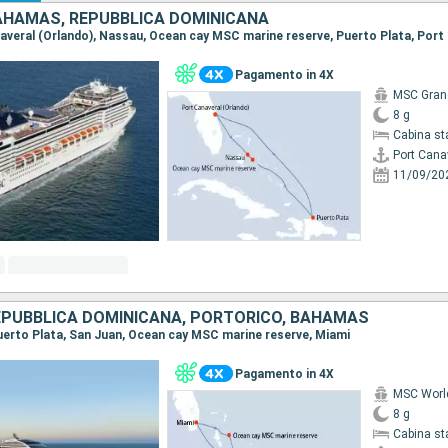
BAHAMAS, REPUBBLICA DOMINICANA
Pagamento in 4X
MSC Gran
8 g
Cabina st
Port Cana
11/09/20
REPUBBLICA DOMINICANA, PORTORICO, BAHAMAS
 Puerto Plata, San Juan, Ocean cay MSC marine reserve, Miami
Pagamento in 4X
MSC Worl
8 g
Cabina st