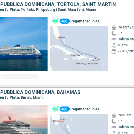
REPUBBLICA DOMINICANA, TORTOLA, SAINT MARTIN
Puerto Plata, Tortola, Philipsburg (Saint Maarten), Miami
Pagamento in 4X
Celebrity
8 g
Cabina st
Miami
27/09/20
REPUBBLICA DOMINICANA, BAHAMAS
Puerto Plata, Bimini, Miami
Pagamento in 4X
Resilient 
6 g
Cabina st
Miami