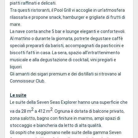
piatti raffinati e delicati.
Tra questi ristoranti, il Pool Grill vi accoglie in un’atmosfera
rilassata e propone snack, hamburger e grigliate di frutti di
mare.
La nave conta anche 5 bar e lounge eleganti e confortevoli.
Al mattino o durante la giornata, potrete degustare caffè
speciali preparati da baristi, accompagnati da pasticcini e
biscotti fatti in casa. La sera, spazio all’intrattenimento
musicale e alla degustazione di cocktail, vini pregiati e
liquori.
Gli amanti dei sigari premium e dei distillati si ritrovano al
Connoisseur Club.
Le suite
Le suite della
Seven Seas Explorer
hanno una superficie che
2
2
va da 28 m
a 412 m
. Ognuna è dotata di balcone privato,
zona salotto, bagno con finiture in marmo, ampi spazi di
stoccaggio e biancheria da letto di alta qualità.
Gli ospiti che soggiornano nelle suite della gamma Seven