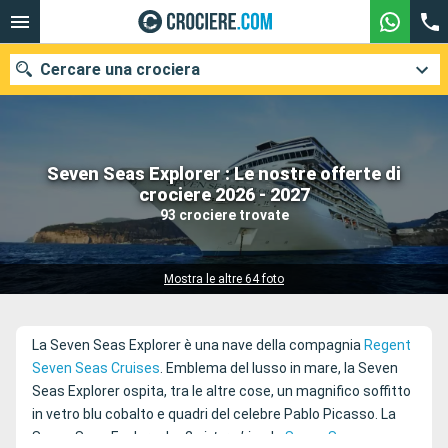
Cercare una crociera
Seven Seas Explorer : Le nostre offerte di
Le nostre destinazioni
crociere 2026 - 2027
93 crociere trovate
Mesi di partenza
Porti
Compagnie
Mostra le altre 64 foto
Ricerca
La
Seven Seas Explorer
è una nave della compagnia
Regent
Seven Seas Cruises
. Emblema del lusso in mare, la
Seven
Seas Explorer
ospita, tra le altre cose, un magnifico soffitto
in vetro blu cobalto e quadri del celebre Pablo Picasso. La
Seven Seas Explorer
ha 2
sister-ships
, la
Seven Seas