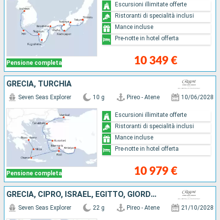
Escursioni illimitate offerte
Ristoranti di specialità inclusi
Mance incluse
Pre-notte in hotel offerta
10 349 €
Pensione completa
GRECIA, TURCHIA
Seven Seas Explorer
10 g
Pireo - Atene
10/06/2028
Escursioni illimitate offerte
Ristoranti di specialità inclusi
Mance incluse
Pre-notte in hotel offerta
10 979 €
Pensione completa
GRECIA, CIPRO, ISRAEL, EGITTO, GIORDANIA, ARABIA SAUDITA, OMAN, EMIRATI ARABI UNITI, QATAR
Seven Seas Explorer
22 g
Pireo - Atene
21/10/2028