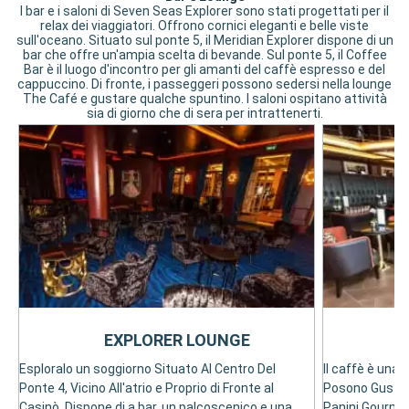
I bar e i saloni di Seven Seas Explorer sono stati progettati per il
relax dei viaggiatori. Offrono cornici eleganti e belle viste
sull'oceano. Situato sul ponte 5, il Meridian Explorer dispone di un
bar che offre un'ampia scelta di bevande. Sul ponte 5, il Coffee
Bar è il luogo d'incontro per gli amanti del caffè espresso e del
cappuccino. Di fronte, i passeggeri possono sedersi nella lounge
The Café e gustare qualche spuntino. I saloni ospitano attività
sia di giorno che di sera per intrattenerti.
EXPLORER LOUNGE
Esploralo un soggiorno Situato Al Centro Del
Il caffè è una
Ponte 4, Vicino All'atrio e Proprio di Fronte al
Posono Gustare
Casinò. Dispone di a bar, un palcoscenico e una
Panini Gourmet 