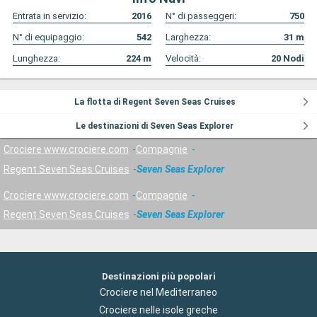
Entrata in servizio:
2016
N° di passeggeri:
750
N° di equipaggio:
542
Larghezza:
31
m
Lunghezza:
224
m
Velocità:
20
Nodi
La flotta di Regent Seven Seas Cruises
Le destinazioni di Seven Seas Explorer
Crociere www.crociere.com
Compagnie
Regent Seven Seas Cruises
Seven Seas Explorer
Crociere www.crociere.com
Compagnie
Regent Seven Seas Cruises
Seven Seas Explorer
Destinazioni più popolari
Crociere nel Mediterraneo
Crociere nelle isole greche