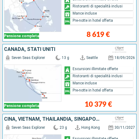
Ristoranti di specialità inclusi
Mance incluse
Pre-notte in hotel offerta
8 619 €
Pensione completa
CANADA, STATI UNITI
Seven Seas Explorer
13 g
Seattle
18/09/2026
Escursioni illimitate offerte
Ristoranti di specialità inclusi
Mance incluse
Pre-notte in hotel offerta
10 379 €
Pensione completa
CINA, VIETNAM, THAILANDIA, SINGAPORE, MALESIA, BRUNEI, FILIPPINE
Seven Seas Explorer
23 g
Hong Kong
30/11/2027
Escursioni illimitate offerte