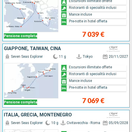
Escursioni illimitate offerte
Ristoranti di specialità inclusi
Mance incluse
Pre-notte in hotel offerta
7 039 €
Pensione completa
GIAPPONE, TAIWAN, CINA
Seven Seas Explorer
11 g
Tokyo
20/11/2027
Escursioni illimitate offerte
Ristoranti di specialità inclusi
Mance incluse
Pre-notte in hotel offerta
7 069 €
Pensione completa
ITALIA, GRECIA, MONTENEGRO
Seven Seas Explorer
10 g
Civitavecchia - Roma
05/09/2028