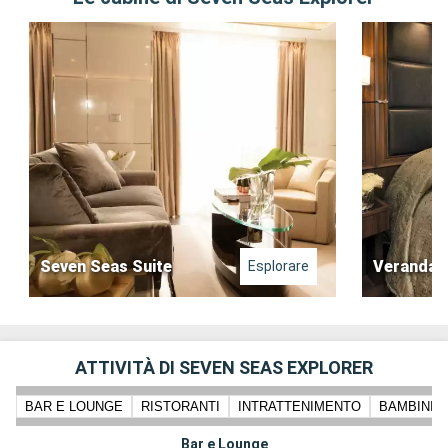
Seven Seas Suite
Veranda S
Esplorare
ATTIVITÀ DI SEVEN SEAS EXPLORER
BAR E LOUNGE
RISTORANTI
INTRATTENIMENTO
BAMBINI 
Bar e Lounge