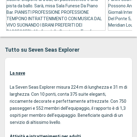
pista da ballo. Sarà, misa Sala Funese Da Piano
Possono Anche 
Bar. PIANISTI PROFESSIONE PROFESSIONE
Giornali Intern
TEMPONO INTRATTENIMENTO CON MUSICA DAL
Del Ponte 5, Vi
VIVO SUONANDO I BRANI PREFERITI DEI
Meridian Loun
PASSEGGERI. Alla fine della Serata, se Trasforma
in una discoteca per il piarre dii nottambuli.
Tutto su Seven Seas Explorer
La nave
La
Seven Seas Explorer
misura 224 m di lunghezza e 31 m di
larghezza. Con 10 ponti, conta 375 suite eleganti,
riccamente decorate e perfettamente attrezzate. Con 750
passeggeri e 552 membri dell’equipaggio, il rapporto è di 1,3
ospiti per membro dell’equipaggio. Beneficiate quindi di un
servizio di altissimo livello.
Attività e intrattenimenti per adulti