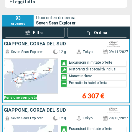
+
Leggi tutto
Splendor
e la
Seven Seas Grandeur
.
93
I tuoi criteri di ricerca:
Seven Seas Explorer
crociere
Filtra
Ordina
GIAPPONE, COREA DEL SUD
Seven Seas Explorer
12 g
Tokyo
09/11/2027
Escursioni illimitate offerte
Ristoranti di specialità inclusi
Mance incluse
Pre-notte in hotel offerta
6 307 €
Pensione completa
GIAPPONE, COREA DEL SUD
Seven Seas Explorer
12 g
Tokyo
29/10/2027
Escursioni illimitate offerte