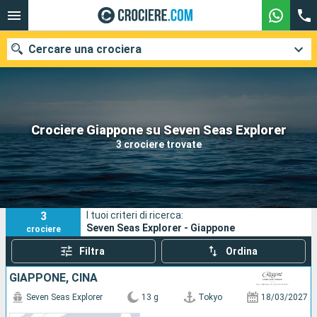
Cercare una crociera
Le nostre destinazioni
Crociere Giappone su Seven Seas Explorer
3 crociere trovate
Mesi di partenza
Porti
Compagnie
3
I tuoi criteri di ricerca:
Ricerca
Seven Seas Explorer - Giappone
crociere
Filtra
Ordina
GIAPPONE, CINA
Seven Seas Explorer
13 g
Tokyo
18/03/2027