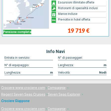
Escursioni illimitate offerte
Ristoranti di specialità inclusi
Mance incluse
Pre-notte in hotel offerta
19 719 €
Pensione completa
Info Navi
Entrata in servizio:
N° di passeggeri:
N° di equipaggio:
Larghezza:
m
Lunghezza:
m
Velocità:
Nodi
Crociere www.crociere.com
Compagnie
Regent Seven Seas Cruises
Seven Seas Explorer
Crociere Giappone
Crociere www.crociere.com
Compagnie