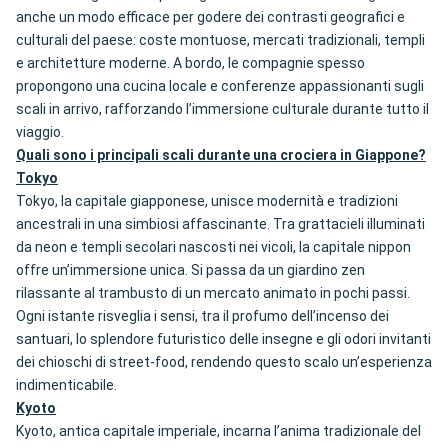
anche un modo efficace per godere dei contrasti geografici e
culturali del paese: coste montuose, mercati tradizionali, templi
e architetture moderne. A bordo, le compagnie spesso
propongono una cucina locale e conferenze appassionanti sugli
scali in arrivo, rafforzando l’immersione culturale durante tutto il
viaggio.
Quali sono i principali scali durante una crociera in Giappone?
Tokyo
Tokyo, la capitale giapponese, unisce modernità e tradizioni
ancestrali in una simbiosi affascinante. Tra grattacieli illuminati
da neon e templi secolari nascosti nei vicoli, la capitale nippon
offre un’immersione unica. Si passa da un giardino zen
rilassante al trambusto di un mercato animato in pochi passi.
Ogni istante risveglia i sensi, tra il profumo dell’incenso dei
santuari, lo splendore futuristico delle insegne e gli odori invitanti
dei chioschi di street-food, rendendo questo scalo un’esperienza
indimenticabile.
Kyoto
Kyoto, antica capitale imperiale, incarna l’anima tradizionale del