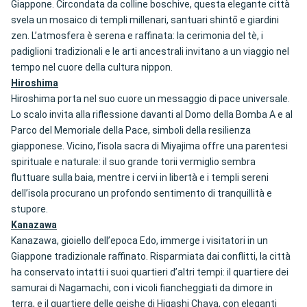
Giappone. Circondata da colline boschive, questa elegante città
svela un mosaico di templi millenari, santuari shintō e giardini
zen. L’atmosfera è serena e raffinata: la cerimonia del tè, i
padiglioni tradizionali e le arti ancestrali invitano a un viaggio nel
tempo nel cuore della cultura nippon.
Hiroshima
Hiroshima porta nel suo cuore un messaggio di pace universale.
Lo scalo invita alla riflessione davanti al Domo della Bomba A e al
Parco del Memoriale della Pace, simboli della resilienza
giapponese. Vicino, l’isola sacra di Miyajima offre una parentesi
spirituale e naturale: il suo grande torii vermiglio sembra
fluttuare sulla baia, mentre i cervi in libertà e i templi sereni
dell’isola procurano un profondo sentimento di tranquillità e
stupore.
Kanazawa
Kanazawa, gioiello dell’epoca Edo, immerge i visitatori in un
Giappone tradizionale raffinato. Risparmiata dai conflitti, la città
ha conservato intatti i suoi quartieri d’altri tempi: il quartiere dei
samurai di Nagamachi, con i vicoli fiancheggiati da dimore in
terra, e il quartiere delle geishe di Higashi Chaya, con eleganti