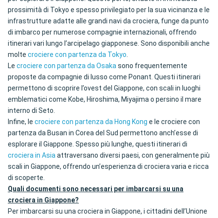
prossimità di Tokyo e spesso privilegiato per la sua vicinanza e le
infrastrutture adatte alle grandi navi da crociera, funge da punto
di imbarco per numerose compagnie internazionali, offrendo
itinerari vari lungo l’arcipelago giapponese. Sono disponibili anche
molte
crociere con partenza da Tokyo
.
Le
crociere con partenza da Osaka
sono frequentemente
proposte da compagnie di lusso come Ponant. Questi itinerari
permettono di scoprire l’ovest del Giappone, con scali in luoghi
emblematici come Kobe, Hiroshima, Miyajima o persino il mare
interno di Seto.
Infine, le
crociere con partenza da Hong Kong
e le crociere con
partenza da Busan in Corea del Sud permettono anch’esse di
esplorare il Giappone. Spesso più lunghe, questi itinerari di
crociera in Asia
attraversano diversi paesi, con generalmente più
scali in Giappone, offrendo un’esperienza di crociera varia e ricca
di scoperte.
Quali documenti sono necessari per imbarcarsi su una
crociera in Giappone?
Per imbarcarsi su una crociera in Giappone, i cittadini dell’Unione