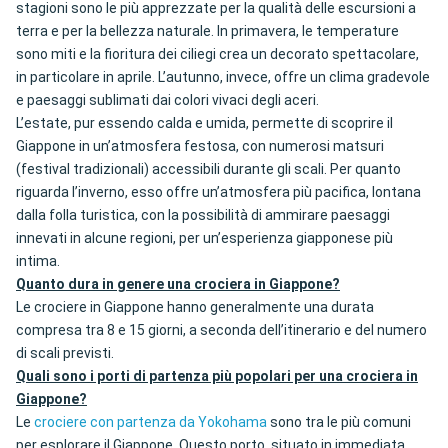
stagioni sono le più apprezzate per la qualità delle escursioni a
terra e per la bellezza naturale. In primavera, le temperature
sono miti e la fioritura dei ciliegi crea un decorato spettacolare,
in particolare in aprile. L’autunno, invece, offre un clima gradevole
e paesaggi sublimati dai colori vivaci degli aceri.
L’estate, pur essendo calda e umida, permette di scoprire il
Giappone in un’atmosfera festosa, con numerosi matsuri
(festival tradizionali) accessibili durante gli scali. Per quanto
riguarda l’inverno, esso offre un’atmosfera più pacifica, lontana
dalla folla turistica, con la possibilità di ammirare paesaggi
innevati in alcune regioni, per un’esperienza giapponese più
intima.
Quanto dura in genere una crociera in Giappone?
Le crociere in Giappone hanno generalmente una durata
compresa tra 8 e 15 giorni, a seconda dell’itinerario e del numero
di scali previsti.
Quali sono i porti di partenza più popolari per una crociera in
Giappone?
Le
crociere con partenza da Yokohama
sono tra le più comuni
per esplorare il Giappone. Questo porto, situato in immediata