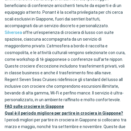
beneficiano di conferenze arricchenti tenute da esperti e di un
equipaggio attento. Ponant è la scelta privilegiata per chi cerca
scali esclusivi in Giappone, fuori dai sentieri battuti,
accompagnati da un servizio discreto e personalizzato.
Silversea
offre un’esperienza di crociera di lusso con suite
spaziose, ciascuna accompagnata da un servizio di
maggiordomo privato. L’atmosfera a bordo è raccolta e
cosmopolita, e le attività culturali vengono selezionate con cura,
come workshop di tè giapponese o conferenze sull’arte nippon.
Queste crociere d’eccezione includono trasferimenti privati, voli
in classe business e anche il trasferimento fino alla nave.
Regent Seven Seas Cruises ridefinisce gli standard del lusso all
inclusive con crociere che comprendono escursioni illimitate,
bevande di alta gamma, Wi-Fi e perfino mance. Il servizio è ultra-
personalizzato, in un ambiente raffinato e molto confortevole.
FAQ sulle crociere in Giappone
Qual è il periodo migliore per partire in crociera in Giappone?
I periodi migliori per partire in crociera in Giappone si collocano tra
marzo e maggio, nonché tra settembre e novembre. Queste due