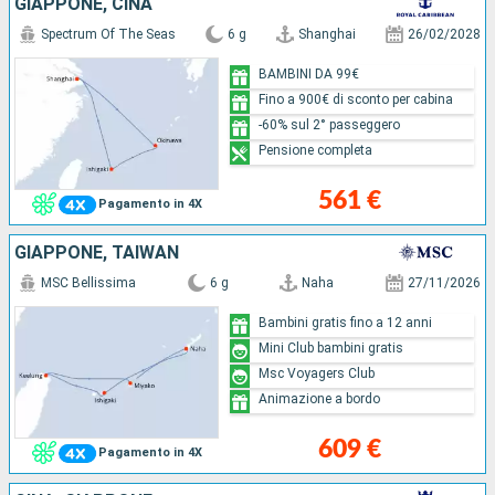
GIAPPONE, CINA
Spectrum Of The Seas
6 g
Shanghai
26/02/2028
BAMBINI DA 99€
Fino a 900€ di sconto per cabina
-60% sul 2° passeggero
Pensione completa
561 €
Pagamento in 4X
GIAPPONE, TAIWAN
MSC Bellissima
6 g
Naha
27/11/2026
Bambini gratis fino a 12 anni
Mini Club bambini gratis
Msc Voyagers Club
Animazione a bordo
609 €
Pagamento in 4X