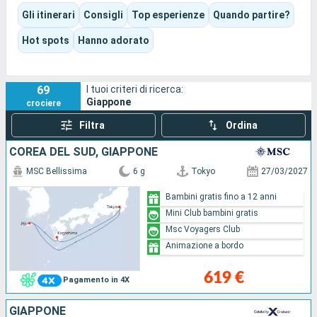
Ogni tappa mostra un aspetto diverso del paese, tra
Gli itinerari
Consigli
Top esperienze
Quando partire?
tradizioni, gastronomia, giardini, santuari, città portuali,
paesaggi vulcanici e quartieri molto contemporanei.
Hot spots
Hanno adorato
A seconda della stagione e dell'itinerario, l'esperienza può
essere culturale, primaverile tra i ciliegi in fiore, autunnale tra
gli aceri, adatta alle famiglie oppure più raffinata, a bordo di
69
I tuoi criteri di ricerca:
una nave premium o di lusso.
Giappone
crociere
Filtra
Ordina
COREA DEL SUD, GIAPPONE
MSC Bellissima
6 g
Tokyo
27/03/2027
Bambini gratis fino a 12 anni
Mini Club bambini gratis
Msc Voyagers Club
Animazione a bordo
619 €
Pagamento in 4X
GIAPPONE