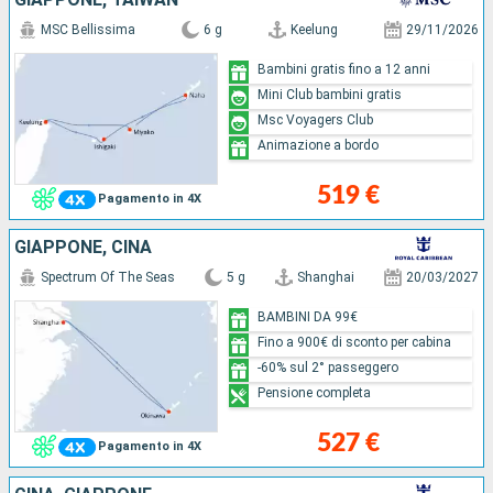
MSC Bellissima
6 g
Keelung
29/11/2026
Bambini gratis fino a 12 anni
Mini Club bambini gratis
Msc Voyagers Club
Animazione a bordo
519 €
Pagamento in 4X
GIAPPONE, CINA
Spectrum Of The Seas
5 g
Shanghai
20/03/2027
BAMBINI DA 99€
Fino a 900€ di sconto per cabina
-60% sul 2° passeggero
Pensione completa
527 €
Pagamento in 4X