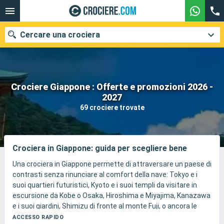
Cercare una crociera
Crociere Giappone : Offerte e promozioni 2026 -
Le nostre destinazioni
2027
69 crociere trovate
Mesi di partenza
Porti
Compagnie
Crociera in Giappone: guida per scegliere bene
Ricerca
Una crociera in Giappone permette di attraversare un paese di
contrasti senza rinunciare al comfort della nave: Tokyo e i
suoi quartieri futuristici, Kyoto e i suoi templi da visitare in
escursione da Kobe o Osaka, Hiroshima e Miyajima, Kanazawa
e i suoi giardini, Shimizu di fronte al monte Fuji, o ancora le
isole meridionali intorno a Okinawa.
ACCESSO RAPIDO