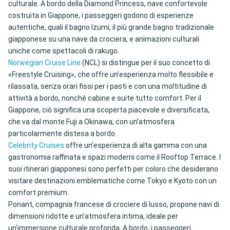
culturale. A bordo della Diamond Princess, nave confortevole
costruita in Giappone, i passeggeri godono di esperienze
autentiche, quali il bagno Izumi, il più grande bagno tradizionale
giapponese su una nave da crociera, e animazioni culturali
uniche come spettacoli di rakugo.
Norwegian Cruise Line
(NCL) si distingue per il suo concetto di
«Freestyle Cruising», che offre un’esperienza molto flessibile e
rilassata, senza orari fissi per i pasti e con una moltitudine di
attività a bordo, nonché cabine e suite tutto comfort. Per il
Giappone, ciò significa una scoperta piacevole e diversificata,
che va dal monte Fuji a Okinawa, con un’atmosfera
particolarmente distesa a bordo.
Celebrity Cruises
offre un’esperienza di alta gamma con una
gastronomia raffinata e spazi moderni come il Rooftop Terrace. I
suoi itinerari giapponesi sono perfetti per coloro che desiderano
visitare destinazioni emblematiche come Tokyo e Kyoto con un
comfort premium.
Ponant, compagnia francese di crociere di lusso, propone navi di
dimensioni ridotte e un’atmosfera intima, ideale per
un’immersione culturale profonda. A bordo, i passeggeri