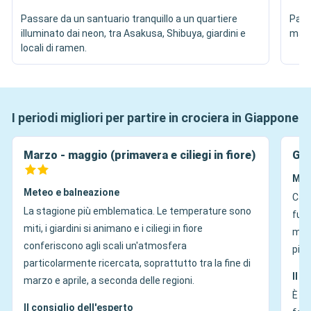
Passare da un santuario tranquillo a un quartiere
Passe
illuminato dai neon, tra Asakusa, Shibuya, giardini e
matto
locali di ramen.
I periodi migliori per partire in crociera in Giappone
Marzo - maggio (primavera e ciliegi in fiore)
Giu
Met
Meteo e balneazione
Cald
La stagione più emblematica. Le temperature sono
fuoc
miti, i giardini si animano e i ciliegi in fiore
ma i
conferiscono agli scali un'atmosfera
più 
particolarmente ricercata, soprattutto tra la fine di
Il c
marzo e aprile, a seconda delle regioni.
È u
Il consiglio dell'esperto