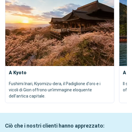
A Kyoto
A M
Fushimi Inari, Kiyomizu-dera, il Padiglione d'oro e i
Il sa
vicoli di Gion offrono un'immagine eloquente
offr
dell'antica capitale.
Ciò che i nostri clienti hanno apprezzato: