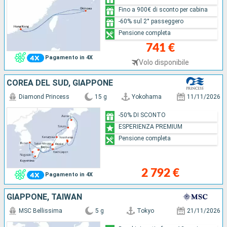
Fino a 900€ di sconto per cabina
-60% sul 2° passeggero
Pensione completa
741 €
Pagamento in 4X
Volo disponibile
COREA DEL SUD, GIAPPONE
Diamond Princess
15 g
Yokohama
11/11/2026
-50% DI SCONTO
ESPERIENZA PREMIUM
Pensione completa
2 792 €
Pagamento in 4X
GIAPPONE, TAIWAN
MSC Bellissima
5 g
Tokyo
21/11/2026