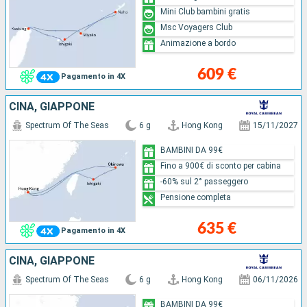
Mini Club bambini gratis
Msc Voyagers Club
Animazione a bordo
609 €
Pagamento in 4X
CINA, GIAPPONE
Spectrum Of The Seas
6 g
Hong Kong
15/11/2027
BAMBINI DA 99€
Fino a 900€ di sconto per cabina
-60% sul 2° passeggero
Pensione completa
635 €
Pagamento in 4X
CINA, GIAPPONE
Spectrum Of The Seas
6 g
Hong Kong
06/11/2026
BAMBINI DA 99€