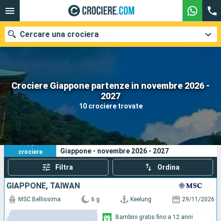
Cercare una crociera
Crociere Giappone partenze in novembre 2026 -
Le nostre destinazioni
2027
10 crociere trovate
Mesi di partenza
Porti
Compagnie
10
I tuoi criteri di ricerca:
Giappone - novembre 2026 - 2027
crociere
Ricerca
Filtra
Ordina
GIAPPONE, TAIWAN
MSC Bellissima
6 g
Keelung
29/11/2026
Bambini gratis fino a 12 anni