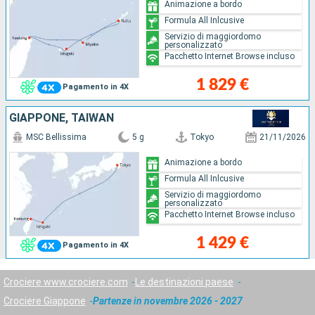
Animazione a bordo
Formula All Inlcusive
Servizio di maggiordomo
personalizzato
Pacchetto Internet Browse incluso
1 829 €
Pagamento in 4X
GIAPPONE, TAIWAN
MSC Bellissima
5 g
Tokyo
21/11/2026
Animazione a bordo
Formula All Inlcusive
Servizio di maggiordomo
personalizzato
Pacchetto Internet Browse incluso
1 429 €
Pagamento in 4X
Crociere www.crociere.com
Le destinazioni paese
Crociere Giappone
Partenze in novembre 2026 - 2027