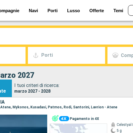
ompagnie
Navi
Porti
Lusso
Offerte
Temi
Porti
Comp
Marzo 2027
I tuoi criteri di ricerca:
ate
marzo 2027 - 2028
IA
 - Atene, Mykonos, Kusadasi, Patmos, Rodi, Santorini, Lavrion - Atene
Pagamento in 4X
Celestyal
5 g