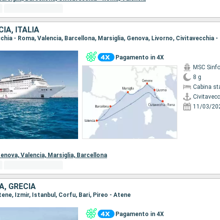
IA, ITALIA
ecchia - Roma, Valencia, Barcellona, Marsiglia, Genova, Livorno, Civitavecchia 
Pagamento in 4X
MSC Sinfo
8 g
Cabina st
Civitavec
11/03/20
enova,
Valencia,
Marsiglia,
Barcellona
A, GRECIA
Atene, Izmir, Istanbul, Corfu, Bari, Pireo - Atene
Pagamento in 4X