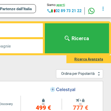
Siamo
aperti
Partenze dall'Italia
02 89 73 21 22
Ricerca
agnie
Ricerca Avanzata
Ordina per Popolarità
+
 Discovery
da
da
499 €
777 €