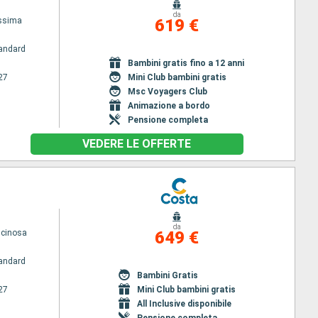
da
issima
619 €
andard
Bambini gratis fino a 12 anni
27
Mini Club bambini gratis
Msc Voyagers Club
Animazione a bordo
Pensione completa
VEDERE LE OFFERTE
da
scinosa
649 €
andard
Bambini Gratis
27
Mini Club bambini gratis
All Inclusive disponibile