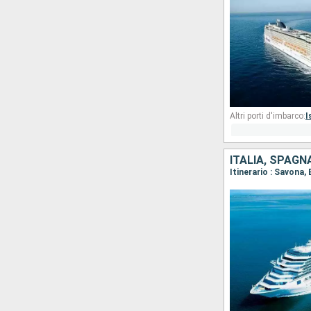
Altri porti d'imbarco:
I
ITALIA, SPAGN
Itinerario : Savona,