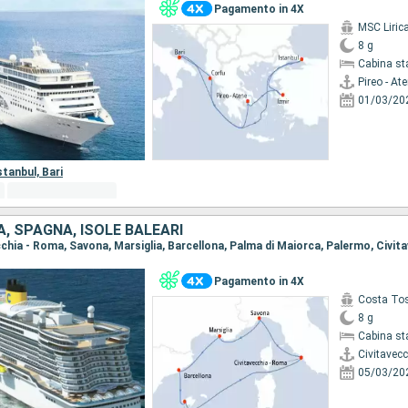
Pagamento in 4X
MSC Liric
8 g
Cabina st
Pireo - At
01/03/20
stanbul,
Bari
IA, SPAGNA, ISOLE BALEARI
Pagamento in 4X
Costa To
8 g
Cabina st
Civitavec
05/03/20