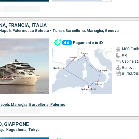
NA, FRANCIA, ITALIA
 Napoli, Palermo, La Goletta - Tunisi, Barcellona, Marsiglia, Genova
Pagamento in 4X
MSC Eurib
8 g
Cabina st
Genova
01/03/20
apoli,
Marsiglia,
Barcellona,
Palermo
D, GIAPPONE
Jeju, Kagoshima, Tokyo