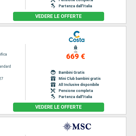
Pensione completa
Partenza dall'Italia
VEDERE LE OFFERTE
da
ifica
669 €
andard
Bambini Gratis
27
Mini Club bambini gratis
All Inclusive disponibile
Pensione completa
Partenza dall'Italia
VEDERE LE OFFERTE