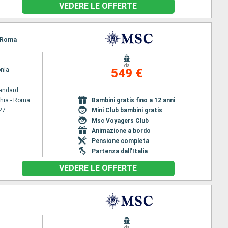
VEDERE LE OFFERTE
- Roma
da
nia
549 €
andard
chia - Roma
Bambini gratis fino a 12 anni
27
Mini Club bambini gratis
Msc Voyagers Club
Animazione a bordo
Pensione completa
Partenza dall'Italia
VEDERE LE OFFERTE
da