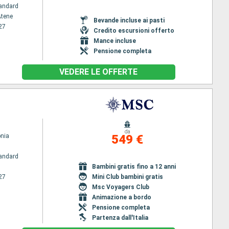
andard
Atene
Bevande incluse ai pasti
27
Credito escursioni offerto
Mance incluse
Pensione completa
VEDERE LE OFFERTE
da
nia
549 €
andard
Bambini gratis fino a 12 anni
27
Mini Club bambini gratis
Msc Voyagers Club
Animazione a bordo
Pensione completa
Partenza dall'Italia