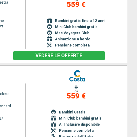
estra
559 €
ene
Bambini gratis fino a 12 anni
27
Mini Club bambini gratis
Msc Voyagers Club
Animazione a bordo
Pensione completa
VEDERE LE OFFERTE
da
volosa
559 €
andard
Bambini Gratis
27
Mini Club bambini gratis
All Inclusive disponibile
Pensione completa
Partenza dall'Italia