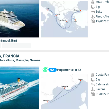
MSC Orch
8 g
Suite
Pireo - At
15/03/20
stanbul,
Bari
A, FRANCIA
 Barcellona, Marsiglia, Savona
Pagamento in 4X
Costa Fa
5 g
Cabina st
Savona
31/03/20