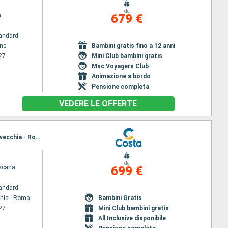
da
a
679 €
andard
ene
Bambini gratis fino a 12 anni
27
Mini Club bambini gratis
Msc Voyagers Club
Animazione a bordo
Pensione completa
VEDERE LE OFFERTE
Itinerario : Civitavecchia - Roma, Savona, Marsiglia, Barcellona, Palma di Maiorca, Palermo, Civitavecchia - Roma
da
scana
699 €
andard
chia - Roma
Bambini Gratis
27
Mini Club bambini gratis
All Inclusive disponibile