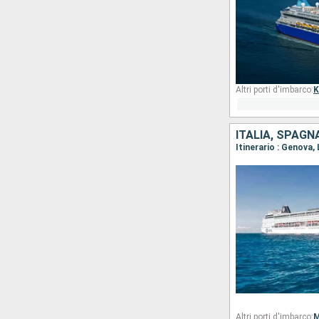
Altri porti d'imbarco:
K
ITALIA, SPAGN
Itinerario : Genova,
Altri porti d'imbarco:
M