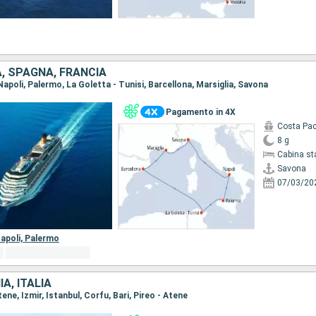
IA, SPAGNA, FRANCIA
 Napoli, Palermo, La Goletta - Tunisi, Barcellona, Marsiglia, Savona
Pagamento in 4X
Costa Pac
8 g
Cabina st
Savona
07/03/20
apoli,
Palermo
A, ITALIA
Atene, Izmir, Istanbul, Corfu, Bari, Pireo - Atene