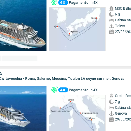
Pagamento in 4X
MSC Bell
6 g
Cabina st
Tokyo
27/03/20
A
, Civitavecchia - Roma, Salerno, Messina, Toulon LA seyne sur mer, Genova
Pagamento in 4X
Costa Fa
7 g
Cabina st
Genova
29/03/20