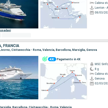
Cabina st
Lavrion - 
08/03/20
usadasi
A, FRANCIA
 Livorno, Civitavecchia - Roma, Valencia, Barcellona, Marsiglia, Genova
Pagamento in 4X
MSC Sinfo
8 g
Cabina st
Genova
02/03/20
arsiglia,
Barcellona,
Civitavecchia - Roma,
Valencia