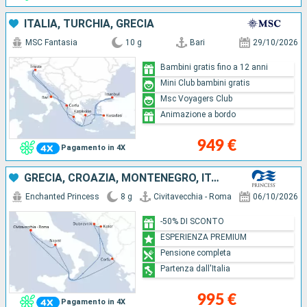
ITALIA, TURCHIA, GRECIA
MSC Fantasia
10 g
Bari
29/10/2026
Bambini gratis fino a 12 anni
Mini Club bambini gratis
Msc Voyagers Club
Animazione a bordo
949 €
Pagamento in 4X
GRECIA, CROAZIA, MONTENEGRO, ITALIA
Enchanted Princess
8 g
Civitavecchia - Roma
06/10/2026
-50% DI SCONTO
ESPERIENZA PREMIUM
Pensione completa
Partenza dall'Italia
995 €
Pagamento in 4X