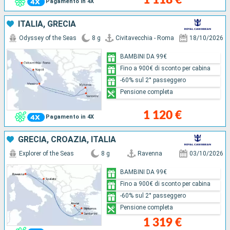
Pagamento in 4X
ITALIA, GRECIA
Odyssey of the Seas
8 g
Civitavecchia - Roma
18/10/2026
BAMBINI DA 99€
Fino a 900€ di sconto per cabina
-60% sul 2° passeggero
Pensione completa
1 120 €
Pagamento in 4X
GRECIA, CROAZIA, ITALIA
Explorer of the Seas
8 g
Ravenna
03/10/2026
BAMBINI DA 99€
Fino a 900€ di sconto per cabina
-60% sul 2° passeggero
Pensione completa
1 319 €