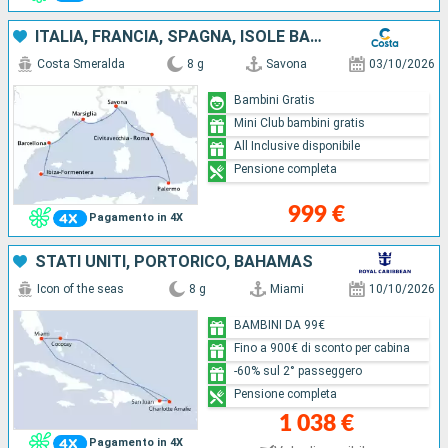
ITALIA, FRANCIA, SPAGNA, ISOLE BALEARI
Costa Smeralda
8 g
Savona
03/10/2026
Bambini Gratis
Mini Club bambini gratis
All Inclusive disponibile
Pensione completa
999 €
Pagamento in 4X
STATI UNITI, PORTORICO, BAHAMAS
Icon of the seas
8 g
Miami
10/10/2026
BAMBINI DA 99€
Fino a 900€ di sconto per cabina
-60% sul 2° passeggero
Pensione completa
1 038 €
Pagamento in 4X