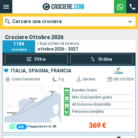
Cercare una crociera
Crociere Ottobre 2026
1184
I tuoi criteri di ricerca:
ottobre 2026 - 2027
crociere
Le nostre destinazioni
Filtra
Ordina
Mesi di partenza
ITALIA, SPAGNA, FRANCIA
Costa Fascinosa
5 g
Savona
08/10/2026
Porti
Compagnie
Bambini Gratis
Mini Club bambini gratis
Ricerca
All Inclusive disponibile
Pensione completa
369 €
Pagamento in 4X