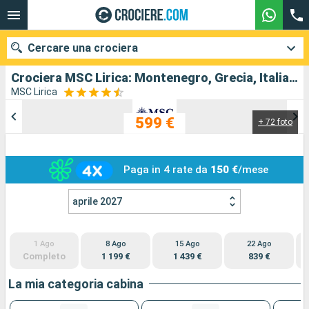
Cercare una crociera
Crociera MSC Lirica: Montenegro, Grecia, Italia in partenza da Venezia
MSC Lirica
599 €
+ 72 foto
Le nostre destinazioni
Mesi di partenza
Paga in 4 rate da
150 €
/mese
Porti
Compagnie
aprile 2027
Ricerca
1 Ago
8 Ago
15 Ago
22 Ago
Completo
1 199 €
1 439 €
839 €
La mia categoria cabina