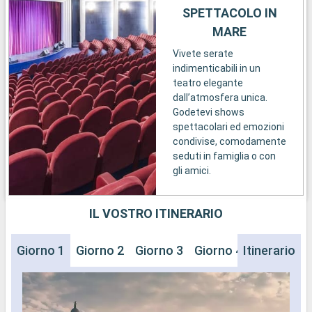
SPETTACOLO IN
MARE
Vivete serate
indimenticabili in un
teatro elegante
dall’atmosfera unica.
Godetevi shows
spettacolari ed emozioni
condivise, comodamente
seduti in famiglia o con
gli amici.
IL VOSTRO ITINERARIO
Giorno 1
Giorno 2
Giorno 3
Giorno 4
Itinerario
Giorno 5