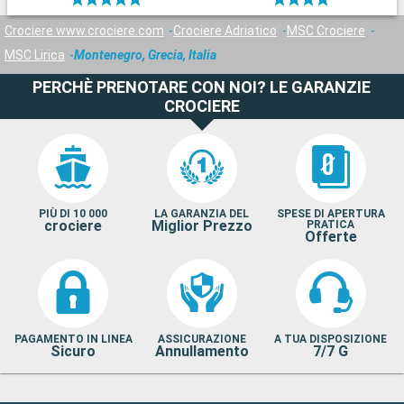
Crociere www.crociere.com
Crociere Adriatico
MSC Crociere
MSC Lirica
Montenegro, Grecia, Italia
PERCHÈ PRENOTARE CON NOI? LE GARANZIE
CROCIERE
PIÙ DI 10 000
LA GARANZIA DEL
SPESE DI APERTURA
crociere
Miglior Prezzo
PRATICA
Offerte
PAGAMENTO IN LINEA
ASSICURAZIONE
A TUA DISPOSIZIONE
Sicuro
Annullamento
7/7 G