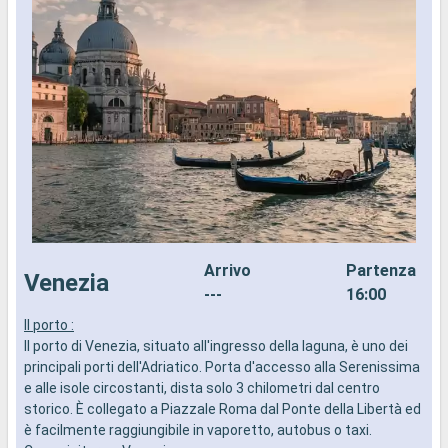
Arrivo
Partenza
Venezia
---
16:00
Il porto :
I
Il porto di Venezia, situato all'ingresso della laguna, è uno dei
I
principali porti dell'Adriatico. Porta d'accesso alla Serenissima
M
e alle isole circostanti, dista solo 3 chilometri dal centro
m
storico. È collegato a Piazzale Roma dal Ponte della Libertà ed
p
è facilmente raggiungibile in vaporetto, autobus o taxi.
i