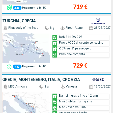
719 €
Pagamento in 4X
TURCHIA, GRECIA
Rhapsody of the Seas
8 g
Pireo - Atene
28/05/2027
BAMBINI DA 99€
Fino a 900€ di sconto per cabina
-60% sul 2° passeggero
Pensione completa
729 €
Pagamento in 4X
GRECIA, MONTENEGRO, ITALIA, CROAZIA
MSC Armonia
8 g
Venezia
16/05/2027
Bambini gratis fino a 12 anni
Mini Club bambini gratis
Msc Voyagers Club
Animazione a bordo