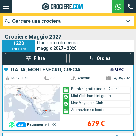
Cercare una crociera
Crociere Maggio 2027
1228
I tuoi criteri di ricerca:
maggio 2027 - 2028
crociere
Le nostre destinazioni
Filtra
Ordina
Mesi di partenza
ITALIA, MONTENEGRO, GRECIA
MSC Lirica
8 g
Ancona
14/05/2027
Porti
Compagnie
Bambini gratis fino a 12 anni
Mini Club bambini gratis
Ricerca
Msc Voyagers Club
Animazione a bordo
679 €
Pagamento in 4X