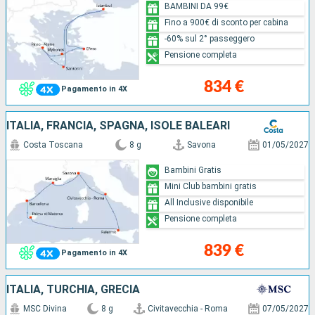
BAMBINI DA 99€
Fino a 900€ di sconto per cabina
-60% sul 2° passeggero
Pensione completa
834 €
Pagamento in 4X
ITALIA, FRANCIA, SPAGNA, ISOLE BALEARI
Costa Toscana
8 g
Savona
01/05/2027
Bambini Gratis
Mini Club bambini gratis
All Inclusive disponibile
Pensione completa
839 €
Pagamento in 4X
ITALIA, TURCHIA, GRECIA
MSC Divina
8 g
Civitavecchia - Roma
07/05/2027