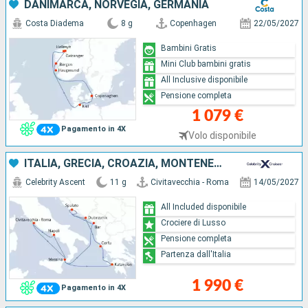
DANIMARCA, NORVEGIA, GERMANIA
Costa Diadema
8 g
Copenhagen
22/05/2027
Bambini Gratis
Mini Club bambini gratis
All Inclusive disponibile
Pensione completa
1 079 €
Pagamento in 4X
Volo disponibile
ITALIA, GRECIA, CROAZIA, MONTENEGRO
Celebrity Ascent
11 g
Civitavecchia - Roma
14/05/2027
All Included disponibile
Crociere di Lusso
Pensione completa
Partenza dall'Italia
1 990 €
Pagamento in 4X