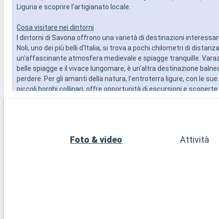
Liguria e scoprire l'artigianato locale.
Cosa visitare nei dintorni
I dintorni di Savona offrono una varietà di destinazioni interessanti
Noli, uno dei più belli d'Italia, si trova a pochi chilometri di distanz
un'affascinante atmosfera medievale e spiagge tranquille. Varaz
belle spiagge e il vivace lungomare, è un'altra destinazione balne
perdere. Per gli amanti della natura, l'entroterra ligure, con le sue v
piccoli borghi collinari, offre opportunità di escursioni e scoperte
cinquanta chilometri di distanza, la città di Genova, ricca di stori
marittima, è perfetta per una gita di un giorno.
Foto & video
Attività