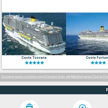
Costa Toscana
Costa Fortu
Crociere www.crociere.com
Crociere Isole del Mediterraneo
Costa Cro