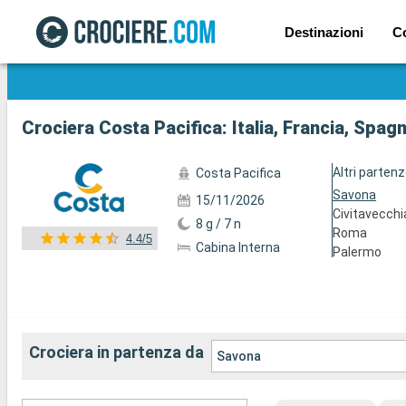
Destinazioni
C
Mostra le altre 68 foto
Crociera Costa Pacifica: Italia, Francia, Spag
Altri parten
Costa Pacifica
Savona
15/11/2026
Civitavecchi
8 g / 7 n
Roma
4.4/5
Cabina Interna
Palermo
Crociera in partenza da
Savona