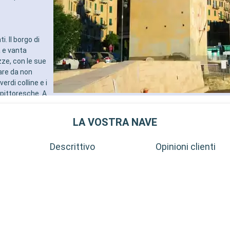
. Il borgo di
a e vanta
ze, con le sue
are da non
erdi colline e i
 pittoresche. A
a e cultura
LA VOSTRA NAVE
Descrittivo
Opinioni clienti