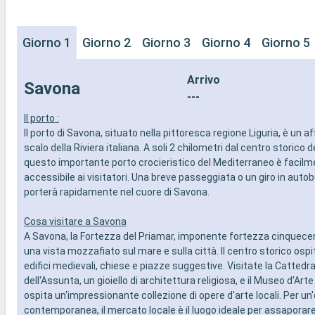
Giorno 1
Giorno 2
Giorno 3
Giorno 4
Giorno 5
Arrivo
Savona
---
Il porto :
Il porto di Savona, situato nella pittoresca regione Liguria, è un 
scalo della Riviera italiana. A soli 2 chilometri dal centro storico de
questo importante porto crocieristico del Mediterraneo è facil
accessibile ai visitatori. Una breve passeggiata o un giro in autob
porterà rapidamente nel cuore di Savona.
Cosa visitare a Savona
A Savona, la Fortezza del Priamar, imponente fortezza cinquece
una vista mozzafiato sul mare e sulla città. Il centro storico osp
edifici medievali, chiese e piazze suggestive. Visitate la Cattedra
dell'Assunta, un gioiello di architettura religiosa, e il Museo d'Art
ospita un'impressionante collezione di opere d'arte locali. Per un
contemporanea, il mercato locale è il luogo ideale per assaporare 