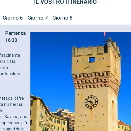
IL VOSTRO ITINERARIO
Giorno 6
Giorno 7
Giorno 8
Partenza
16:30
affascinante
lla città,
mente
us locale vi
ntesca, offre
ita numerosi
le
e di Savona, che
'esperienza più
i sapori della