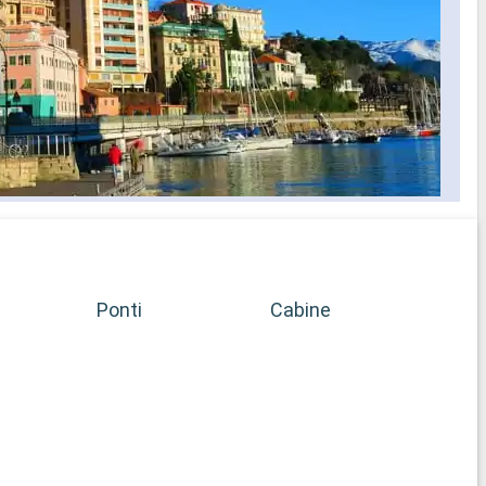
un'af
Ponti
Cabine