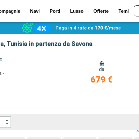
ompagnie
Navi
Porti
Lusso
Offerte
Temi
Paga in 4 rate da
170 €
/mese
na, Tunisia in partenza da Savona
ze
da
a -
679 €
P