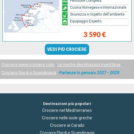
Pensione Completa
Cucina Norvegese e Internazionale
Sicurezza e rispetto dell'ambiente
Equipaggio Esperto
3 590 €
VEDI PIÙ CROCIERE
Crociere www.crociere.com
Le nostre destinazioni marittime
Crociere Fiordi e Scandinavia
Partenze in gennaio 2027 - 2028
Destinazioni più popolari
Crociere nel Mediterraneo
Crociere nelle isole greche
Crociere ai Caraibi
Crociere Flordi e Scandinavia