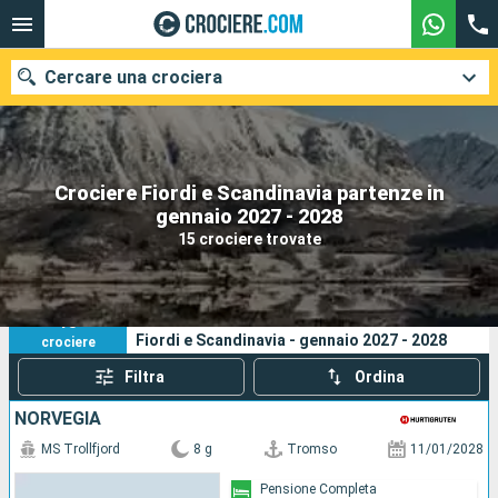
Cercare una crociera
Crociere Fiordi e Scandinavia partenze in
Le nostre destinazioni
gennaio 2027 - 2028
15 crociere trovate
Mesi di partenza
Porti
Compagnie
15
I tuoi criteri di ricerca:
Fiordi e Scandinavia - gennaio 2027 - 2028
crociere
Ricerca
Filtra
Ordina
NORVEGIA
MS Trollfjord
8 g
Tromso
11/01/2028
Pensione Completa