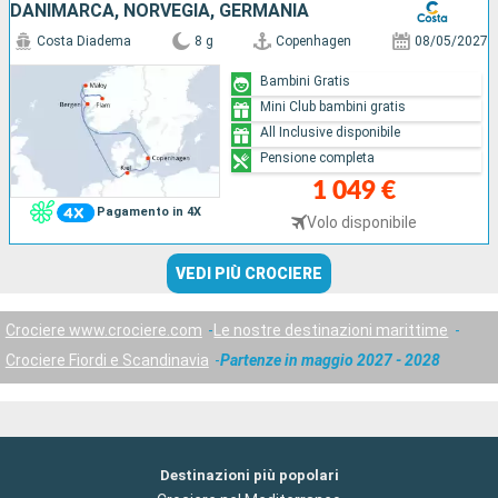
DANIMARCA, NORVEGIA, GERMANIA
Costa Diadema
8 g
Copenhagen
08/05/2027
Bambini Gratis
Mini Club bambini gratis
All Inclusive disponibile
Pensione completa
1 049 €
Pagamento in 4X
Volo disponibile
VEDI PIÙ CROCIERE
Crociere www.crociere.com
Le nostre destinazioni marittime
Crociere Fiordi e Scandinavia
Partenze in maggio 2027 - 2028
Destinazioni più popolari