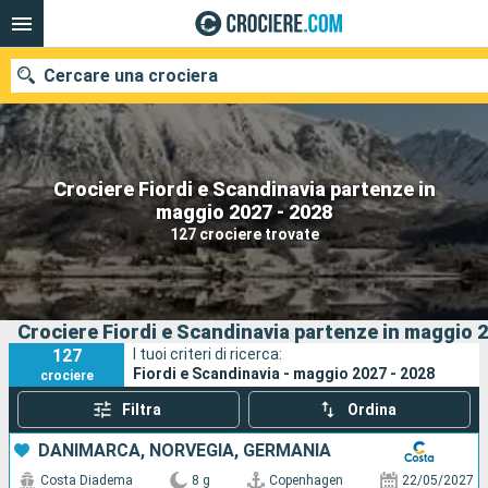
Cercare una crociera
Crociere Fiordi e Scandinavia partenze in
Le nostre destinazioni
maggio 2027 - 2028
127 crociere trovate
Mesi di partenza
Porti
Compagnie
Crociere Fiordi e Scandinavia partenze in maggio 2
Ricerca
127
I tuoi criteri di ricerca:
Fiordi e Scandinavia - maggio 2027 - 2028
crociere
Filtra
Ordina
DANIMARCA, NORVEGIA, GERMANIA
Costa Diadema
8 g
Copenhagen
22/05/2027