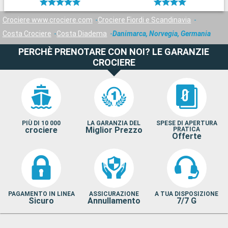
Crociere www.crociere.com
Crociere Fiordi e Scandinavia
Costa Crociere
Costa Diadema
Danimarca, Norvegia, Germania
PERCHÈ PRENOTARE CON NOI? LE GARANZIE
CROCIERE
PIÙ DI 10 000
LA GARANZIA DEL
SPESE DI APERTURA
crociere
Miglior Prezzo
PRATICA
Offerte
PAGAMENTO IN LINEA
ASSICURAZIONE
A TUA DISPOSIZIONE
Sicuro
Annullamento
7/7 G