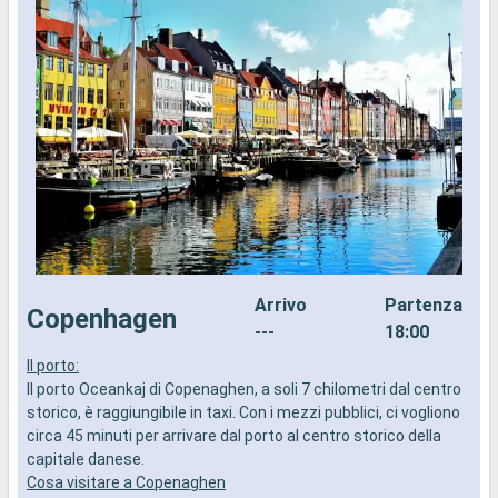
Arrivo
Partenza
Copenhagen
---
18:00
Il porto:
I
Il porto Oceankaj di Copenaghen, a soli 7 chilometri dal centro
d
storico, è raggiungibile in taxi. Con i mezzi pubblici, ci vogliono
a
circa 45 minuti per arrivare dal porto al centro storico della
i
capitale danese.
Cosa visitare a Copenaghen