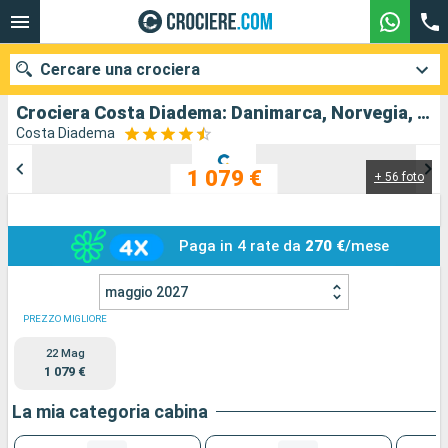
Cercare una crociera
Crociera Costa Diadema: Danimarca, Norvegia, Germania in partenza da Copenhagen
Costa Diadema
1 079 €
+ 56 foto
Le nostre destinazioni
Mesi di partenza
Paga in 4 rate da
270 €
/mese
Porti
Compagnie
maggio 2027
Ricerca
PREZZO MIGLIORE
22 Mag
1 079 €
La mia categoria cabina