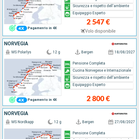
Sicurezza e rispetto dell'ambiente
Equipaggio Esperto
2 547 €
Pagamento in 4X
Volo disponibile
NORVEGIA
MS Polarlys
12 g
Bergen
18/08/2027
Pensione Completa
Cucina Norvegese e Internazionale
Sicurezza e rispetto dell'ambiente
Equipaggio Esperto
2 800 €
Pagamento in 4X
NORVEGIA
MS Nordkapp
12 g
Bergen
27/08/2027
Pensione Completa