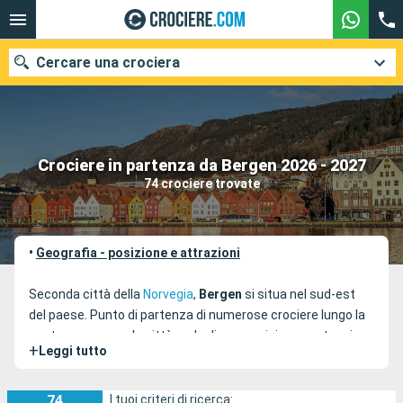
Cercare una crociera
Le nostre destinazioni
Crociere in partenza da Bergen 2026 - 2027
74 crociere trovate
Mesi di partenza
Porti
Compagnie
•
Geografia - posizione e attrazioni
Ricerca
Seconda città della
Norvegia
,
Bergen
si situa nel sud-est
del paese. Punto di partenza di numerose crociere lungo la
costa norvegese, la città gode di una posizione vantaggiosa
+
Leggi tutto
ai margini di una penisola delimitata dai fiordi. Oltre alla sua
particolare situazione, Bergen è anche famosa per la sua
storia. Membro della Lega anseatica, Bergen conosce dal XII
74
I tuoi criteri di ricerca: