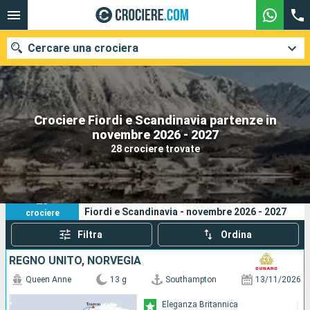
Cercare una crociera
Crociere Fiordi e Scandinavia partenze in
Le nostre destinazioni
novembre 2026 - 2027
28 crociere trovate
Mesi di partenza
Porti
Compagnie
28
I tuoi criteri di ricerca:
Fiordi e Scandinavia - novembre 2026 - 2027
crociere
Ricerca
Filtra
Ordina
REGNO UNITO, NORVEGIA
Queen Anne
13 g
Southampton
13/11/2026
Eleganza Britannica