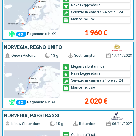
Nave Leggendaria
Servizio in camera 24 ore su 24
Mance incluse
1 960 €
Pagamento in 4X
NORVEGIA, REGNO UNITO
Queen Victoria
13 g
Southampton
17/11/2028
Eleganza Britannica
Nave Leggendaria
Servizio in camera 24 ore su 24
Mance incluse
2 020 €
Pagamento in 4X
NORVEGIA, PAESI BASSI
Nieuw Statendam
15 g
Rotterdam
06/11/2027
Cucina raffinata