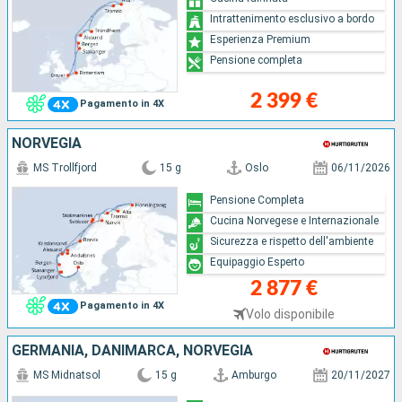
Intrattenimento esclusivo a bordo
Esperienza Premium
Pensione completa
2 399 €
Pagamento in 4X
NORVEGIA
MS Trollfjord
15 g
Oslo
06/11/2026
Pensione Completa
Cucina Norvegese e Internazionale
Sicurezza e rispetto dell'ambiente
Equipaggio Esperto
2 877 €
Pagamento in 4X
Volo disponibile
GERMANIA, DANIMARCA, NORVEGIA
MS Midnatsol
15 g
Amburgo
20/11/2027