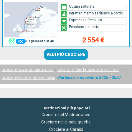
Cucina raffinata
Intrattenimento esclusivo a bordo
Esperienza Premium
Pensione completa
2 554 €
Pagamento in 4X
VEDI PIÙ CROCIERE
Crociere www.crociere.com
Le nostre destinazioni marittime
Crociere Fiordi e Scandinavia
Partenze in novembre 2026 - 2027
Destinazioni più popolari
Crociere nel Mediterraneo
Crociere nelle isole greche
Crociere ai Caraibi