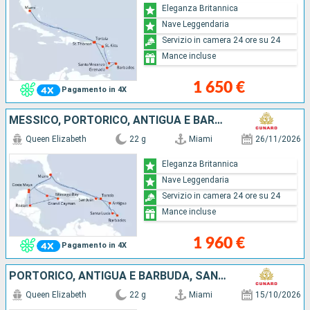
Eleganza Britannica
Nave Leggendaria
Servizio in camera 24 ore su 24
Mance incluse
1 650 €
Pagamento in 4X
MESSICO, PORTORICO, ANTIGUA E BARBUDA, SANTA LUCIA, STATI UNITI, BARBADOS, SAINT MARTIN, TORTOLA, ISOLE CAYMAN, GIAMAICA, HONDURAS
Queen Elizabeth
22 g
Miami
26/11/2026
Eleganza Britannica
Nave Leggendaria
Servizio in camera 24 ore su 24
Mance incluse
1 960 €
Pagamento in 4X
PORTORICO, ANTIGUA E BARBUDA, SANTA LUCIA, BARBADOS, SAINT MARTIN, TORTOLA, STATI UNITI, ISOLE TURKS E CAICOS, BONAIRE, ARUBA
Queen Elizabeth
22 g
Miami
15/10/2026