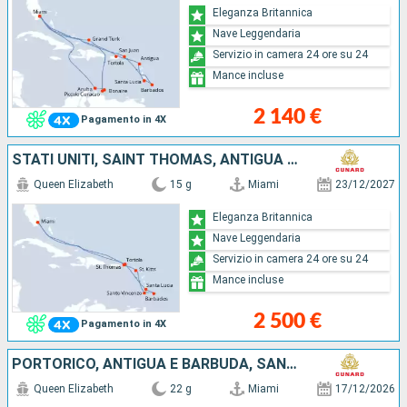
Eleganza Britannica
Nave Leggendaria
Servizio in camera 24 ore su 24
Mance incluse
2 140 €
Pagamento in 4X
STATI UNITI, SAINT THOMAS, ANTIGUA E BARBUDA, SAINT-VINCENT E LE GRENADINE, BARBADOS, SANTA LUCIA, SAINT MARTIN, TORTOLA
Queen Elizabeth
15 g
Miami
23/12/2027
Eleganza Britannica
Nave Leggendaria
Servizio in camera 24 ore su 24
Mance incluse
2 500 €
Pagamento in 4X
PORTORICO, ANTIGUA E BARBUDA, SANTA LUCIA, BARBADOS, SAINT MARTIN, STATI UNITI, ISOLE CAYMAN, GIAMAICA, HONDURAS, MESSICO
Queen Elizabeth
22 g
Miami
17/12/2026