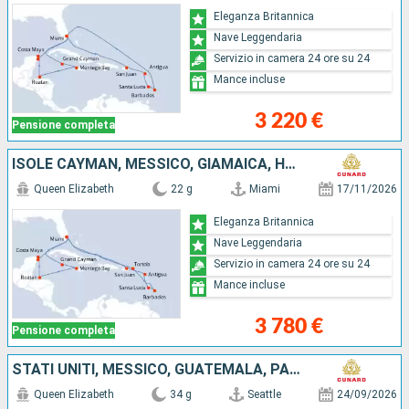
Eleganza Britannica
Nave Leggendaria
Servizio in camera 24 ore su 24
Mance incluse
3 220 €
Pensione completa
ISOLE CAYMAN, MESSICO, GIAMAICA, HONDURAS, STATI UNITI, PORTORICO, ANTIGUA E BARBUDA, SANTA LUCIA, BARBADOS, TORTOLA, SAINT MARTIN
Queen Elizabeth
22 g
Miami
17/11/2026
Eleganza Britannica
Nave Leggendaria
Servizio in camera 24 ore su 24
Mance incluse
3 780 €
Pensione completa
STATI UNITI, MESSICO, GUATEMALA, PANAMA, ARUBA, PORTORICO, ANTIGUA E BARBUDA, SANTA LUCIA, BARBADOS, SAINT MARTIN, TORTOLA
Queen Elizabeth
34 g
Seattle
24/09/2026