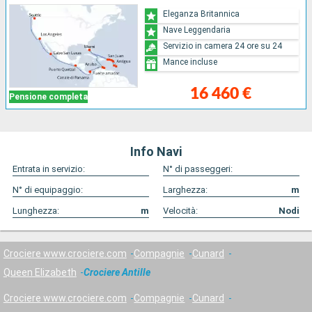
Eleganza Britannica
Nave Leggendaria
Servizio in camera 24 ore su 24
Mance incluse
16 460 €
Pensione completa
Info Navi
Entrata in servizio:
N° di passeggeri:
N° di equipaggio:
Larghezza:
m
Lunghezza:
m
Velocità:
Nodi
Crociere www.crociere.com
Compagnie
Cunard
Queen Elizabeth
Crociere Antille
Crociere www.crociere.com
Compagnie
Cunard