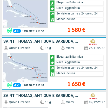
Eleganza Britannica
Nave Leggendaria
Servizio in camera 24 ore su 24
Mance incluse
1 580 €
Pagamento in 4X
SAINT THOMAS, ANTIGUA E BARBUDA, GRENADA, BARBADOS, SANTA LUCIA, SAINT MARTIN, TORTOLA, STATI UNITI
Queen Elizabeth
15 g
Miami
25/11/2027
Eleganza Britannica
Nave Leggendaria
Servizio in camera 24 ore su 24
Mance incluse
1 650 €
Pagamento in 4X
SAINT THOMAS, ANTIGUA E BARBUDA, SAINT-VINCENT E LE GRENADINE, BARBADOS, GRENADA, SAINT MARTIN, TORTOLA, STATI UNITI
Queen Elizabeth
15 g
Miami
09/12/2027