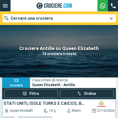
Cercare una crociera
Le nostre destinazioni
Crociere Antille su Queen Elizabeth
13 crociere trovate
Mesi di partenza
Porti
Compagnie
13
I tuoi criteri di ricerca:
Ricerca
Queen Elizabeth - Antille
crociere
Filtra
Ordina
STATI UNITI, ISOLE TURKS E CAICOS, BONAIRE, ARUBA
Queen Elizabeth
10 g
Miami
27/10/2026