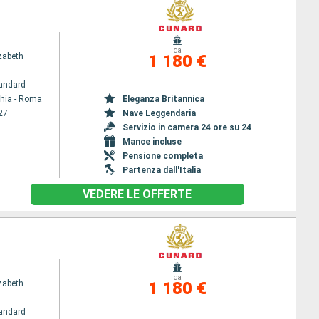
da
zabeth
1 180 €
andard
chia - Roma
Eleganza Britannica
27
Nave Leggendaria
Servizio in camera 24 ore su 24
Mance incluse
Pensione completa
Partenza dall'Italia
VEDERE LE OFFERTE
da
zabeth
1 180 €
andard