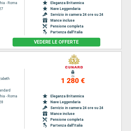
chia - Roma
Eleganza Britannica
27
Nave Leggendaria
Servizio in camera 24 ore su 24
Mance incluse
Pensione completa
Partenza dall'Italia
VEDERE LE OFFERTE
da
zabeth
1 280 €
andard
chia - Roma
Eleganza Britannica
28
Nave Leggendaria
Servizio in camera 24 ore su 24
Mance incluse
Pensione completa
Partenza dall'Italia