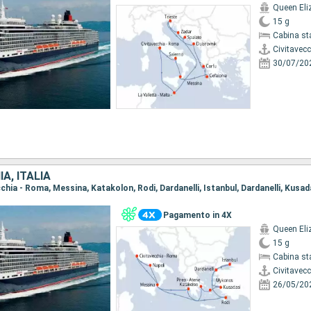
Queen Eli
15 g
Cabina st
Civitavec
30/07/20
A, ITALIA
Pagamento in 4X
Queen Eli
15 g
Cabina st
Civitavec
26/05/20