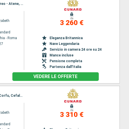
Itinerario : Civitavecchia - Roma, La Spezia, Genova, Villefranche, Ajaccio, Barcellona, Messina, Pireo - Atene, Dardanelli, Istanbul, Dardanelli, Kusadasi, Rodi, Katakolon, Messina, Civitavecchia - Roma
da
zabeth
3 260 €
andard
chia - Roma
Eleganza Britannica
27
Nave Leggendaria
Servizio in camera 24 ore su 24
Mance incluse
Pensione completa
Partenza dall'Italia
VEDERE LE OFFERTE
Itinerario : Civitavecchia - Roma, La Valletta - Malta -, Kotor, Spalato, Zadar, Trieste, Dubrovnik, Corfu, Cefalonia, Messina, Napoli, Civitavecchia - Roma, Barcellona, Marsiglia, Calvi, La Spezia, Civitavecchia - Roma
da
zabeth
3 310 €
andard