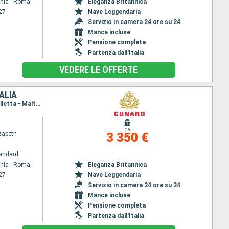
chia - Roma
Eleganza Britannica
27
Nave Leggendaria
Servizio in camera 24 ore su 24
Mance incluse
Pensione completa
Partenza dall'Italia
VEDERE LE OFFERTE
ALIA
Itinerario : Civitavecchia - Roma, La Spezia, Ajaccio, Palma di Maiorca, Valencia, Barcellona, La Valletta - Malta -, Kotor, Spalato, Zadar, Trieste, Dubrovnik, Corfu, Cefalonia, Messina, Napoli, Civitavecchia - Roma
da
zabeth
3 350 €
andard
chia - Roma
Eleganza Britannica
27
Nave Leggendaria
Servizio in camera 24 ore su 24
Mance incluse
Pensione completa
Partenza dall'Italia