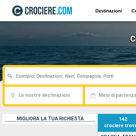
Destinazioni
C
C
Le nostre destinazioni
Mesi di partenz
MIGLIORA LA TUA RICHIESTA
142
crociere
trov