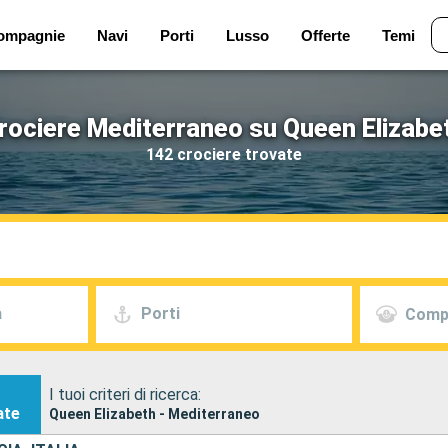
ompagnie
Navi
Porti
Lusso
Offerte
Temi
rociere Mediterraneo su Queen Elizabe
142 crociere trovate
a
Porti
Comp
I tuoi criteri di ricerca:
ate
Queen Elizabeth - Mediterraneo