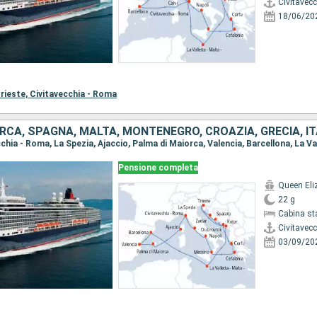
Civitavec
18/06/20
rieste,
Civitavecchia - Roma
RCA, SPAGNA, MALTA, MONTENEGRO, CROAZIA, GRECIA, IT
Pensione completa
Queen Eli
22 g
Cabina st
Civitavec
03/09/20