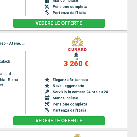
Mance incluse
Pensione completa
Partenza dall'Italia
VEDERE LE OFFERTE
Itinerario : Civitavecchia - Roma, La Spezia, Genova, Villefranche, Ajaccio, Barcellona, Messina, Pireo - Atene, Dardanelli, Istanbul, Dardanelli, Kusadasi, Rodi, Katakolon, Messina, Civitavecchia - Roma
da
zabeth
3 260 €
andard
chia - Roma
Eleganza Britannica
27
Nave Leggendaria
Servizio in camera 24 ore su 24
Mance incluse
Pensione completa
Partenza dall'Italia
VEDERE LE OFFERTE