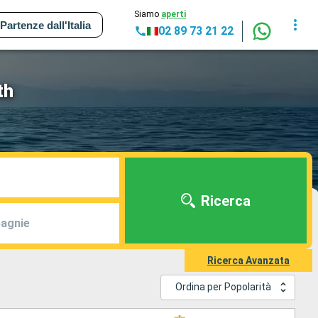
Siamo
aperti
Partenze dall'Italia
02 89 73 21 22
th
Ricerca
agnie
Ricerca Avanzata
Ordina per Popolarità