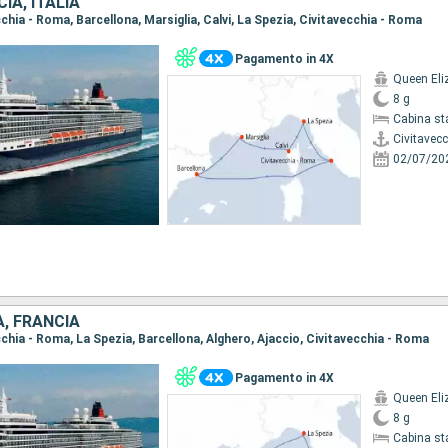
IA, ITALIA
ecchia - Roma, Barcellona, Marsiglia, Calvi, La Spezia, Civitavecchia - Roma
Pagamento in 4X
Queen Eli
8 g
Cabina st
Civitavec
02/07/20
A, FRANCIA
ecchia - Roma, La Spezia, Barcellona, Alghero, Ajaccio, Civitavecchia - Roma
Pagamento in 4X
Queen Eli
8 g
Cabina st