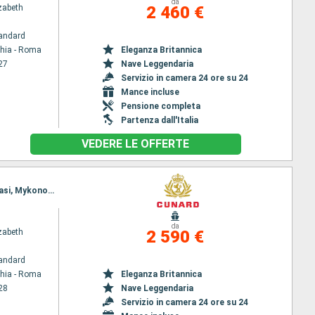
da
zabeth
2 460 €
andard
chia - Roma
Eleganza Britannica
27
Nave Leggendaria
Servizio in camera 24 ore su 24
Mance incluse
Pensione completa
Partenza dall'Italia
VEDERE LE OFFERTE
Itinerario : Civitavecchia - Roma, Messina, Katakolon, Rodi, Dardanelli, Istanbul, Dardanelli, Kusadasi, Mykonos, Pireo - Atene, Napoli, Civitavecchia - Roma
da
zabeth
2 590 €
andard
chia - Roma
Eleganza Britannica
28
Nave Leggendaria
Servizio in camera 24 ore su 24