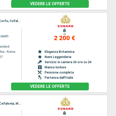
VEDERE LE OFFERTE
Itinerario : Civitavecchia - Roma, La Valletta - Malta -, Kotor, Spalato, Zadar, Trieste, Dubrovnik, Corfu, Cefalonia, Messina, Napoli, Civitavecchia - Roma
da
zabeth
2 200 €
andard
chia - Roma
Eleganza Britannica
27
Nave Leggendaria
Servizio in camera 24 ore su 24
Mance incluse
Pensione completa
Partenza dall'Italia
VEDERE LE OFFERTE
Itinerario : Civitavecchia - Roma, La Valletta - Malta -, Spalato, Zadar, Trieste, Dubrovnik, Corfu, Cefalonia, Messina, Salerno, Civitavecchia - Roma